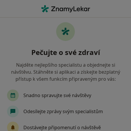
Hla
Diabetolog • Benešov, středočeský
Filtry
Mapa
Diabetolog Benešov
Pečujte o své zdraví
Jak řadíme výsledky vyhledávání?
Najděte nejlepšího specialistu a objednejte si
návštěvu. Stáhněte si aplikaci a získejte bezplatný
Jakou pojišťovnu máte?
přístup k všem funkcím připraveným pro vás:
Vojenská zdravotní pojišťovna ČR
Zaměstnane
Snadno spravujte své návštěvy
Odesílejte zprávy svým specialistům
Dostávejte připomenutí o návštěvě