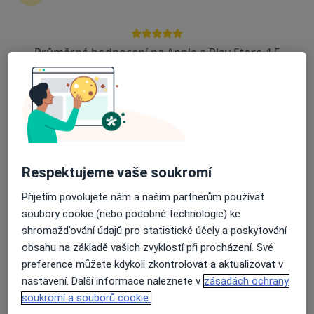
Průměrné hodnocení na Apple a Play Store 4.5
MUDr. Helena Hrmová
Diabetolog, Internista
4 názory
Máchova 400, Benešov
•
Mapa
Nemocnice Rudolfa a Stefanie Benešov
Tento specialista nenabízí online rezervaci termínu na této adrese.
Respektujeme vaše soukromí
Rezervovat termín
Přijetím povolujete nám a našim partnerům používat
soubory cookie (nebo podobné technologie) ke
shromažďování údajů pro statistické účely a poskytování
obsahu na základě vašich zvyklostí při procházení. Své
preference můžete kdykoli zkontrolovat a aktualizovat v
nastavení. Další informace naleznete v
zásadách ochrany
soukromí a souborů cookie.