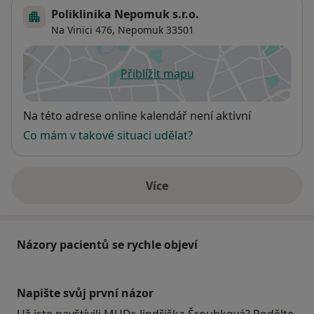
Poliklinika Nepomuk s.r.o.
Na Vinici 476,
Nepomuk
33501
Přiblížit mapu
se otevře v nové záložce
Dostupnost
Na této adrese online kalendář není aktivní
Co mám v takové situaci udělat?
Více
o adrese
Názory pacientů se rychle objeví
Napište svůj první názor
Už jste navštívili MUDr. Jindřiška Šroubková? Podělte