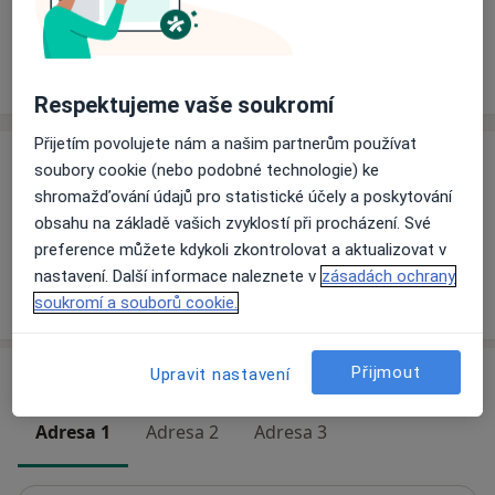
Rezervovat termín
Ceník
Adresy
Názory pacientů
Respektujeme vaše soukromí
Přijetím povolujete nám a našim partnerům používat
Ceník
soubory cookie (nebo podobné technologie) ke
shromažďování údajů pro statistické účely a poskytování
Informace o službách a cenách nejsou k dispozici
obsahu na základě vašich zvyklostí při procházení. Své
Tento specialista ještě nepřidával žádné informace o
preference můžete kdykoli zkontrolovat a aktualizovat v
svých službách.
nastavení. Další informace naleznete v
zásadách ochrany
soukromí a souborů cookie.
Přijmout
Upravit nastavení
Adresy (3)
Adresa 1
Adresa 2
Adresa 3