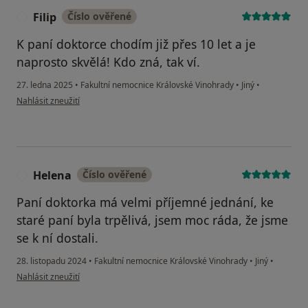
Filip
Číslo ověřené
F
K paní doktorce chodím již přes 10 let a je
naprosto skvělá! Kdo zná, tak ví.
27. ledna 2025
•
Fakultní nemocnice Královské Vinohrady
•
Jiný
•
podle názoru uživatele Filip
Nahlásit zneužití
Helena
Číslo ověřené
H
Paní doktorka má velmi příjemné jednání, ke
staré paní byla trpělivá, jsem moc ráda, že jsme
se k ní dostali.
28. listopadu 2024
•
Fakultní nemocnice Královské Vinohrady
•
Jiný
•
podle názoru uživatele Helena
Nahlásit zneužití