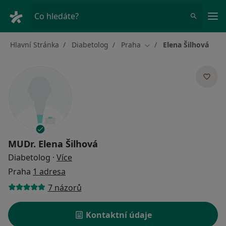
Hla
Co hledáte?
Hlavní Stránka
Diabetolog
Praha
Elena Šilhová
Změna města
MUDr.
Elena Šilhová
o specializacích
Diabetolog
·
Více
Praha
1 adresa
7 názorů
Kontaktní údaje