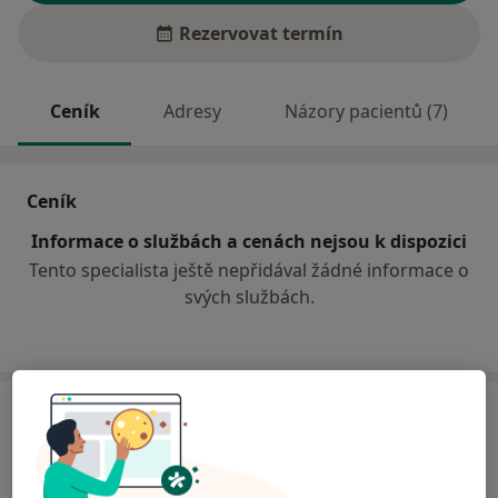
Rezervovat termín
Ceník
Adresy
Názory pacientů (7)
Ceník
Informace o službách a cenách nejsou k dispozici
Tento specialista ještě nepřidával žádné informace o
svých službách.
Adresa
Fakultní nemocnice Královské Vinohrady
Šrobárova 50,
Praha
100 34