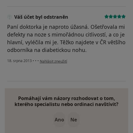
Váš účet byl odstraněn
Paní doktorka je naproto úžasná. Ošetřovala mi
defekty na noze s mimořádnou citlivostí, a co je
hlavní, vyléčila mi je. Těžko najdete v ČR většího
odborníka na diabetickou nohu.
podle názoru uživatele Váš účet byl odstraněn
18. srpna 2013
•
•
•
Nahlásit zneužití
Pomáhají vám názory rozhodovat o tom,
kterého specialistu nebo ordinaci navštívit?
Ano
Ne