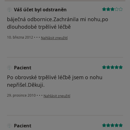
Váš účet byl odstraněn
báječná odbornice.Zachránila mi nohu,po
dlouhodobé trpělivé léčbě
podle názoru uživatele Váš účet byl odstraněn
10. března 2012
•
•
•
Nahlásit zneužití
Pacient
Po obrovské trpělivé léčbě jsem o nohu
nepřišel.Děkuji.
podle názoru uživatele Pacient
29. prosince 2010
•
•
•
Nahlásit zneužití
Pacient