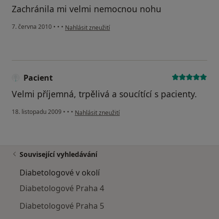
Zachránila mi velmi nemocnou nohu
podle názoru uživatele Pacient
7. června 2010
•
•
•
Nahlásit zneužití
Pacient
Velmi příjemná, trpělivá a soucítící s pacienty.
podle názoru uživatele Pacient
18. listopadu 2009
•
•
•
Nahlásit zneužití
Související vyhledávání
Diabetologové v okolí
Diabetologové Praha 4
Diabetologové Praha 5