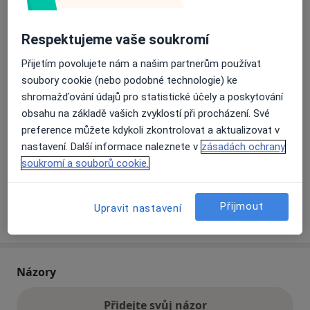
Respektujeme vaše soukromí
Přiblížit mapu
se otevře v nové záložce
Přijetím povolujete nám a našim partnerům používat
Dostupnost
Na této adrese online kalendář není aktivní
soubory cookie (nebo podobné technologie) ke
shromažďování údajů pro statistické účely a poskytování
Co mám v takové situaci udělat?
obsahu na základě vašich zvyklostí při procházení. Své
preference můžete kdykoli zkontrolovat a aktualizovat v
Způsoby platby (soukromé návštěvy)
nastavení. Další informace naleznete v
zásadách ochrany
Na teto adrese lékař přijímá pacienty na pojišťovnu
soukromí a souborů cookie.
Detaily
Přijmout
Upravit nastavení
Více
o adrese
Názory
Přidejte svůj názor