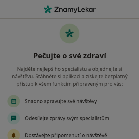
Hla
Diabetolog • Praha 5, Praha, hl město Praha
Filtry
Mapa
Diabetolog, Praha 5, Praha
Pečujte o své zdraví
Jak řadíme výsledky vyhledávání?
Najděte nejlepšího specialistu a objednejte si
návštěvu. Stáhněte si aplikaci a získejte bezplatný
Jakou pojišťovnu máte?
přístup k všem funkcím připraveným pro vás:
Všeobecná zdravotní pojišťovna
Snadno spravujte své návštěvy
Zdravotní pojišťovna ministerstva vnitra ČR
Odesílejte zprávy svým specialistům
Oborová zdravotní pojišťovna
Dostávejte připomenutí o návštěvě