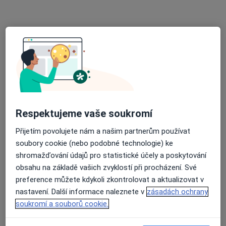
Tento specialista nenabízí online rezervaci termínu na této adrese.
Rezervovat termín
Respektujeme vaše soukromí
Přijetím povolujete nám a našim partnerům používat
DIAvize diabetologické a
soubory cookie (nebo podobné technologie) ke
endokrinologické centrum
shromažďování údajů pro statistické účely a poskytování
Diabetolog, Endokrinolog
obsahu na základě vašich zvyklostí při procházení. Své
3 názory
preference můžete kdykoli zkontrolovat a aktualizovat v
nastavení. Další informace naleznete v
zásadách ochrany
Budějovická 778/3a, Praha
•
Mapa
soukromí a souborů cookie.
DIAvize diabetologické a endokrinologické centrum
Tato klinika nemá specialisty s dostupnými termíny v online kalendáři