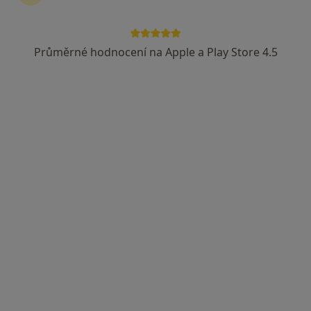
Česká průmyslová zdravotní pojišťovna
Vojenská zdravotní pojišťovna ČR
Průměrné hodnocení na Apple a Play Store 4.5
Zobrazit více
MUDr. Marta Klementová
·
Více
Diabetolog, Endokrinolog
3 názory
Budějovická 778/3a, Praha
•
Mapa