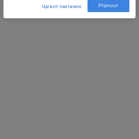
Přijmout
Upravit nastavení
Zobrazit profil
MUDr. Stanislava Rothová
·
Více
Diabetolog, Internista
4 názory
Maroldova 2513, Kladno
•
Mapa
MUDr. Stanislava Rothová
Tento specialista nenabízí online rezervaci termínu na této adrese.