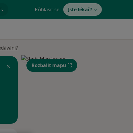
Přihlásit se
Jste lékař?
edávání?
Rozbalit mapu