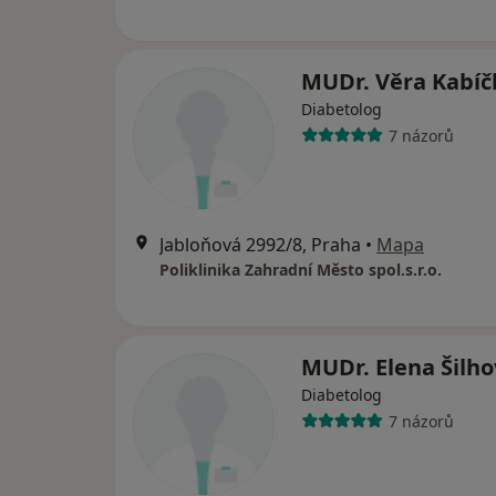
MUDr. Věra Kabí
Diabetolog
7 názorů
Jabloňová 2992/8, Praha
•
Mapa
Poliklinika Zahradní Město spol.s.r.o.
MUDr. Elena Šilh
Diabetolog
7 názorů