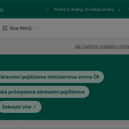
ace, nemoc nebo příjmení
Město nebo region
Více filtrů
Jak řadíme výsledky vyhl
Zdravotní pojišťovna ministerstva vnitra ČR
ská průmyslová zdravotní pojišťovna
Zobrazit více