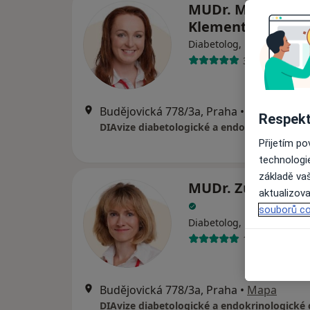
MUDr. Marta
Klementová
Diabetolog, Endokrinolog
3 názory
Budějovická 778/3a, Praha
•
Mapa
Respekt
DIAvize diabetologické a endokrinologické
Přijetím p
technologi
základě vaš
MUDr. Zuzana Sol
aktualizova
souborů co
Diabetolog, Endokrinolog
1 názor
Budějovická 778/3a, Praha
•
Mapa
DIAvize diabetologické a endokrinologické