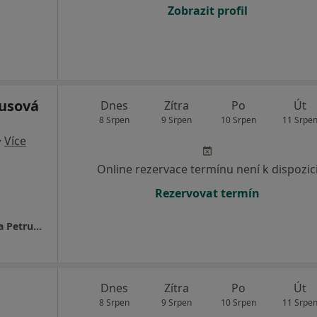
Zobrazit profil
usová
Dnes
Zítra
Po
Út
8 Srpen
9 Srpen
10 Srpen
11 Srpe
·
Více
Online rezervace termínu není k dispozic
Rezervovat termín
Diabetologie a endokrinologie - MUDr. Mária Petrusová
Dnes
Zítra
Po
Út
8 Srpen
9 Srpen
10 Srpen
11 Srpe