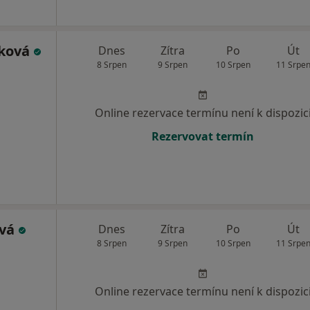
čková
Dnes
Zítra
Po
Út
8 Srpen
9 Srpen
10 Srpen
11 Srpe
Online rezervace termínu není k dispozic
Rezervovat termín
ová
Dnes
Zítra
Po
Út
8 Srpen
9 Srpen
10 Srpen
11 Srpe
Online rezervace termínu není k dispozic