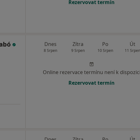
Rezervovat termín
zabó
Dnes
Zítra
Po
Út
8 Srpen
9 Srpen
10 Srpen
11 Srpe
Online rezervace termínu není k dispozic
Rezervovat termín
Dnes
Zítra
Po
Út