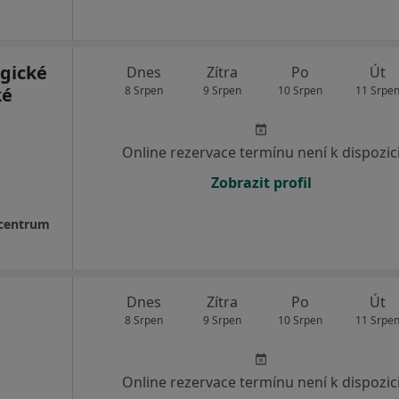
ogické
Dnes
Zítra
Po
Út
ké
8 Srpen
9 Srpen
10 Srpen
11 Srpe
Online rezervace termínu není k dispozic
Zobrazit profil
 centrum
Dnes
Zítra
Po
Út
8 Srpen
9 Srpen
10 Srpen
11 Srpe
Online rezervace termínu není k dispozic