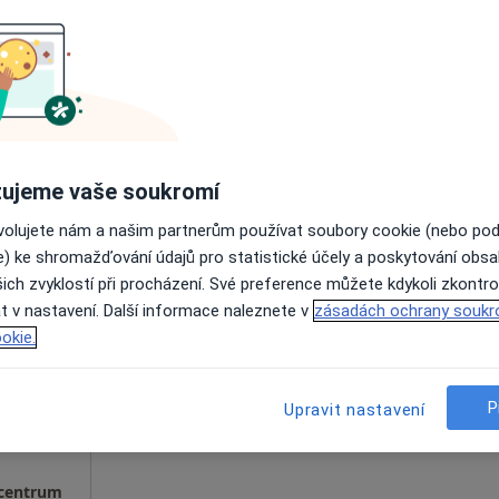
Dnes
Zítra
Po
Út
8 Srpen
9 Srpen
10 Srpen
11 Srpe
·
Více
Online rezervace termínu není k dispozic
Rezervovat termín
ujeme vaše soukromí
 centrum
ovolujete nám a našim partnerům používat soubory cookie (nebo po
e) ke shromažďování údajů pro statistické účely a poskytování obs
ich zvyklostí při procházení. Své preference můžete kdykoli zkontro
arová
Dnes
Zítra
Po
Út
t v nastavení. Další informace naleznete v
zásadách ochrany soukr
8 Srpen
9 Srpen
10 Srpen
11 Srpe
okie.
·
Více
Online rezervace termínu není k dispozic
P
Upravit nastavení
Rezervovat termín
 centrum