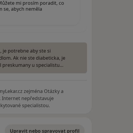
. Můžete mi prosím poradit, co
ím se, abych neměla
, je potrebne aby ste si
dlom. Ak nie ste diabeticka, je
l preskumany u specialistu…
myLekar.cz zejména Otázky a
. Internet nepředstavuje
ytované specialistou.
Upravit nebo spravovat profil