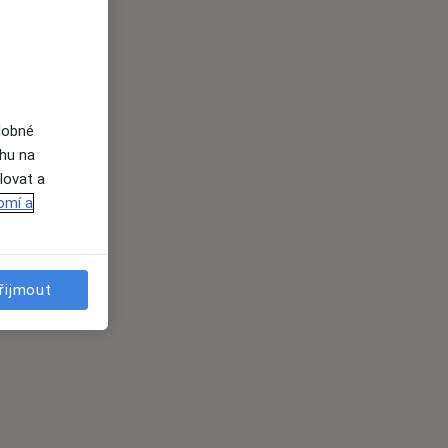
dobné
ahu na
lovat a
omí a
řijmout