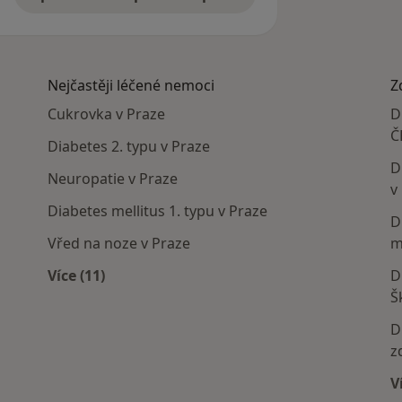
Nejčastěji léčené nemoci
Z
Cukrovka v Praze
D
Č
Diabetes 2. typu v Praze
D
Neuropatie v Praze
v
Diabetes mellitus 1. typu v Praze
D
Vřed na noze v Praze
m
Více (11)
D
í
Více v kategorii: Nejčastěji léčené nemoci
Š
D
z
V