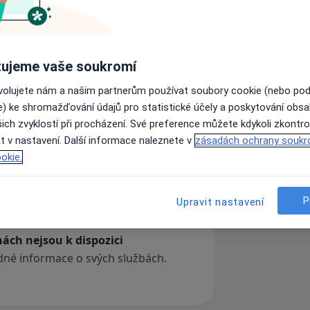
ujeme vaše soukromí
ovolujete nám a našim partnerům používat soubory cookie (nebo po
e) ke shromažďování údajů pro statistické účely a poskytování obs
ich zvyklostí při procházení. Své preference můžete kdykoli zkontro
t v nastavení. Další informace naleznete v
zásadách ochrany soukr
okie.
zkušenostech
P
Upravit nastavení
ách nejsou k dispozici
ádné informace o svých službách.