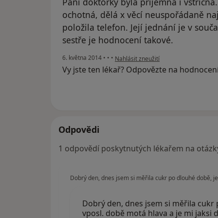
Paní doktorky byla příjemná i vstřícn
ochotná, dělá x věcí neuspořádaně n
položila telefon. Její jednání je v sou
sestře je hodnocení takové.
podle názoru uživatele Váš účet byl o
6. května 2014
•
•
•
Nahlásit zneužití
Vy jste ten lékař? Odpovězte na hodnocen
Odpovědi
1 odpovědí poskytnutých lékařem na otázk
Dobrý den, dnes jsem si měřila cukr po dlouhé době, jel
Dobrý den, dnes jsem si měřila cukr 
vposl. době motá hlava a je mi jaksi 