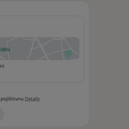
 mapu
 otevře v nové záložce
ní
 pojišťovnu
Detaily
adrese