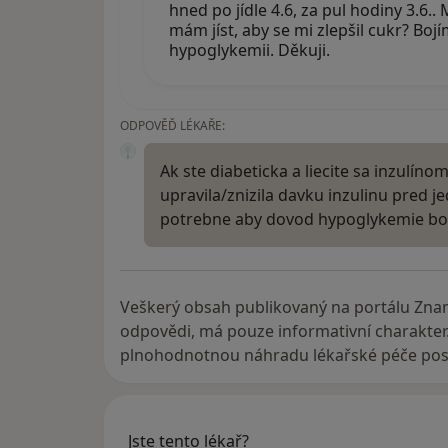
hned po jídle 4.6, za pul hodiny 3.6.
mám jíst, aby se mi zlepšil cukr? Boj
hypoglykemii. Děkuji.
ODPOVĚĎ LÉKAŘE:
Ak ste diabeticka a liecite sa inzulínom
upravila/znizila davku inzulinu pred je
potrebne aby dovod hypoglykemie bo
Veškerý obsah publikovaný na portálu Zna
odpovědi, má pouze informativní charakter
plnohodnotnou náhradu lékařské péče posk
Jste tento lékař?