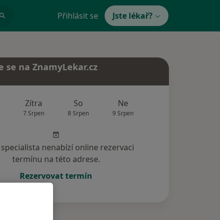
Přihlásit se
Jste lékař?
e se na ZnamyLekar.cz
Zítra
So
Ne
Po
Út
7 Srpen
8 Srpen
9 Srpen
10 Srpen
11 Srp
specialista nenabízí online rezervaci
termínu na této adrese.
Rezervovat termín