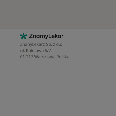
Více v kategorii: Zdravotní pojišťovny
Kontakt
ZnamyLekar - Hlavní stránka
ZnanyLekarz Sp. z o.o.
ul. Kolejowa 5/7
01-217 Warszawa, Polska