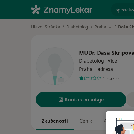
specializ
Hlavní Stránka
Diabetolog
Praha
Daša Sk
Změna měst
MUDr.
Daša Skripov
o speci
Diabetolog
·
Více
Praha
1 adresa
1 názor
Kontaktní údaje
Zkušenosti
Ceník
Adresy
N