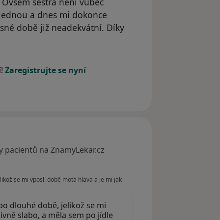
á. Ovšem sestra není vůbec
ajednou a dnes mi dokonce
časné době již neadekvátní. Díky
dstraněn
í!
Zaregistrujte se nyní
y pacientů na ZnamyLekar.cz
ikož se mi vposl. době motá hlava a je mi jak
po dlouhé době, jelikož se mi
divně slabo, a měla sem po jídle