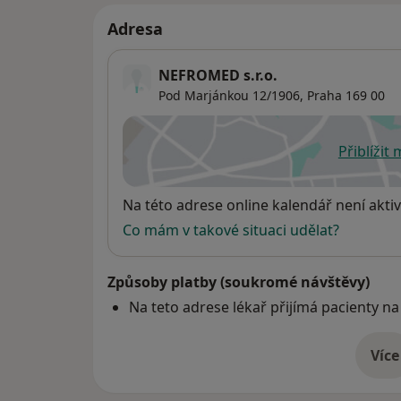
Adresa
NEFROMED s.r.o.
Pod Marjánkou 12/1906,
Praha
169 00
Přiblížit
se
Dostupnost
Na této adrese online kalendář není aktiv
Co mám v takové situaci udělat?
Způsoby platby (soukromé návštěvy)
Na teto adrese lékař přijímá pacienty na
Více
o 