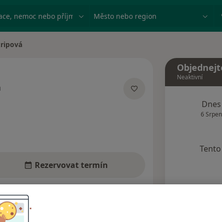
ace, nemoc nebo příjmení
Město nebo region
ripová
a
Objednejt
Neaktivní
á
alizacích
Dnes
6 Srpen
Tento 
Rezervovat termín
ázory pacientů (1)
Odpovědi (1)