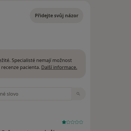
Přidejte svůj názor
žité. Specialisté nemají možnost
Další informace o názor
 recenze pacienta.
Další informace.
zorech