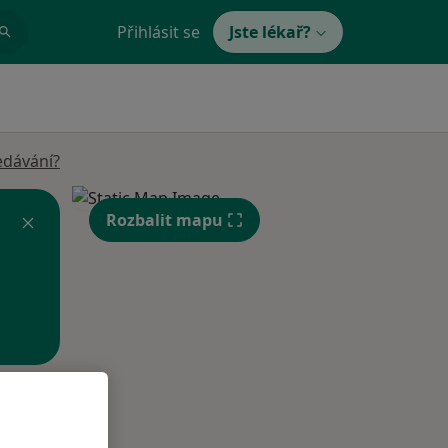
Přihlásit se
Jste lékař?
edávání?
Rozbalit mapu
Út
St
Čt
n
11 Srpen
12 Srpen
13 Srpen