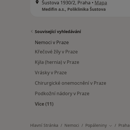
Šustova 1930/2, Praha
•
Mapa
Medifin a.s., Poliklinika Šustova
Související vyhledávání
Nemoci v Praze
Křečové žíly v Praze
Kýla (hernia) v Praze
Vrásky v Praze
Chirurgické onemocnění v Praze
Podkožní nádory v Praze
Více (11)
Více v kategorii: Nemoci v Praze
Hlavní Stránka
Nemoci
Popáleniny
Praha
Změna mě