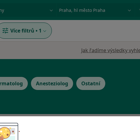
ace, nemoc nebo příjmení
Město nebo region
Více filtrů
•
1
Jak řadíme výsledky vyhl
rmatolog
Anesteziolog
Ostatní
Dnes
Zítra
Ne
Po
7 Srpen
8 Srpen
9 Srpen
10 Srpe