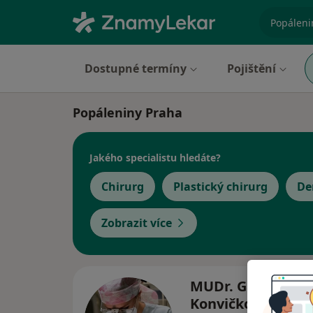
specializ
Dostupné termíny
Pojištění
Popáleniny Praha
Jakého specialistu hledáte?
Chirurg
Plastický chirurg
De
Zobrazit více
MUDr. Gabriela
Konvičková