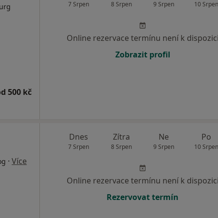
7 Srpen
8 Srpen
9 Srpen
10 Srpe
rurg
Online rezervace termínu není k dispozic
Zobrazit profil
od 500 kč
Dnes
Zítra
Ne
Po
7 Srpen
8 Srpen
9 Srpen
10 Srpe
·
Více
og
Online rezervace termínu není k dispozic
Rezervovat termín