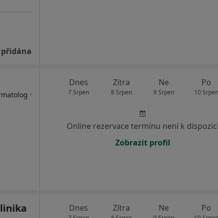
 přidána
Dnes
Zítra
Ne
Po
7 Srpen
8 Srpen
9 Srpen
10 Srpe
·
ermatolog
Online rezervace termínu není k dispozic
Zobrazit profil
linika
Dnes
Zítra
Ne
Po
7 Srpen
8 Srpen
9 Srpen
10 Srpe