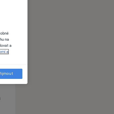
i
dobné
ahu na
lovat a
omí a
řijmout
Út
St
Čt
n
11 Srpen
12 Srpen
13 Srpen
i