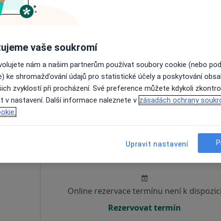
Online rezervace termínu není k dispozic
Rezervovat termín
ujeme vaše soukromí
ovolujete nám a našim partnerům používat soubory cookie (nebo po
e) ke shromažďování údajů pro statistické účely a poskytování obs
ich zvyklostí při procházení. Své preference můžete kdykoli zkontro
 )
t v nastavení. Další informace naleznete v
zásadách ochrany soukr
okie.
 přidána
P
Upravit nastavení
dida
Dnes
Zítra
Ne
Po
7 Srpen
8 Srpen
9 Srpen
10 Srpe
·
Více
Online rezervace termínu není k dispozic
Rezervovat termín