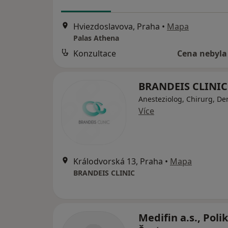
Hviezdoslavova, Praha
•
Mapa
Palas Athena
Konzultace
Cena nebyla
BRANDEIS CLINIC
Anesteziolog, Chirurg, D
Více
Králodvorská 13, Praha
•
Mapa
BRANDEIS CLINIC
Medifin a.s., Polik