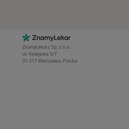
Kontakt
ZnamyLekar - Hlavní stránka
ZnanyLekarz Sp. z o.o.
ul. Kolejowa 5/7
01-217 Warszawa, Polska