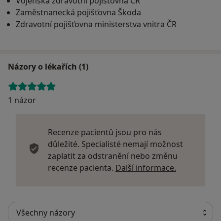
Vojenská zdravotní pojišťovna ČR
Máte-li na nás jakékoli dotazy nebo si přejete
Zaměstnanecká pojišťovna Škoda
rezervovat termín nezávazné schůzky, kontaktujte nás.
Zdravotní pojišťovna ministerstva vnitra ČR
Názory o lékařích (1)
1 názor
Recenze pacientů jsou pro nás
důležité. Specialisté nemají možnost
zaplatit za odstranění nebo změnu
Další infor
recenze pacienta.
Další informace.