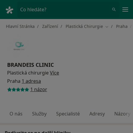
Hla
Co hledáte?
Hlavní Stránka
Zařízení
Plastická Chirurgie
Praha
Změna města
BRANDEIS CLINIC
Plastická chirurgie
Více
Praha
1 adresa
1 názor
O nás
Služby
Specialisté
Adresy
Názory
Podívejte se na další kliniky