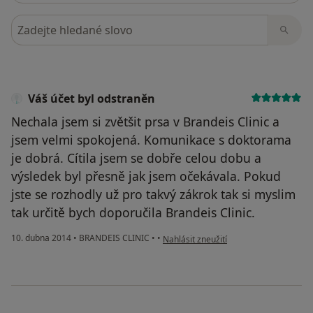
Hledejte v názorech
Váš účet byl odstraněn
Nechala jsem si zvětšit prsa v Brandeis Clinic a
jsem velmi spokojená. Komunikace s doktorama
je dobrá. Cítila jsem se dobře celou dobu a
výsledek byl přesně jak jsem očekávala. Pokud
jste se rozhodly už pro takvý zákrok tak si myslim
tak určitě bych doporučila Brandeis Clinic.
podle názoru uživatele Váš účet byl od
10. dubna 2014
•
BRANDEIS CLINIC
•
•
Nahlásit zneužití