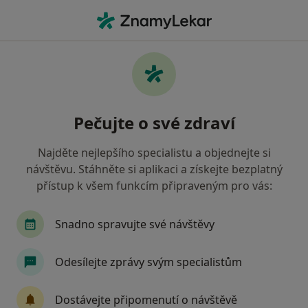
Hla
Onemocnění Mandlí • Praha, hl město Praha
Filtry
• 1
Mapa
Onemocnění mandlí Praha
Pečujte o své zdraví
Jak řadíme výsledky vyhledávání?
Najděte nejlepšího specialistu a objednejte si
návštěvu. Stáhněte si aplikaci a získejte bezplatný
Jakého specialistu hledáte?
přístup k všem funkcím připraveným pro vás:
Otorinolaryngolog
Plastický chirurg
Snadno spravujte své návštěvy
Odesílejte zprávy svým specialistům
Dostávejte připomenutí o návštěvě