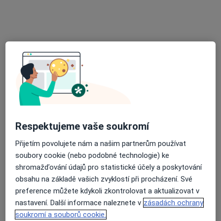
MUDr. Petra Kameníková
·
Více
Otorinolaryngolog
14 názorů
Adresa 1
Adresa 2
Adresa 3
Soukalova 3/3355, Praha
•
Mapa
FortMedica ORL
Respektujeme vaše soukromí
Tento specialista nenabízí online rezervaci termínu na této adrese.
Přijetím povolujete nám a našim partnerům používat
soubory cookie (nebo podobné technologie) ke
Rezervovat termín
shromažďování údajů pro statistické účely a poskytování
obsahu na základě vašich zvyklostí při procházení. Své
preference můžete kdykoli zkontrolovat a aktualizovat v
nastavení. Další informace naleznete v
zásadách ochrany
soukromí a souborů cookie.