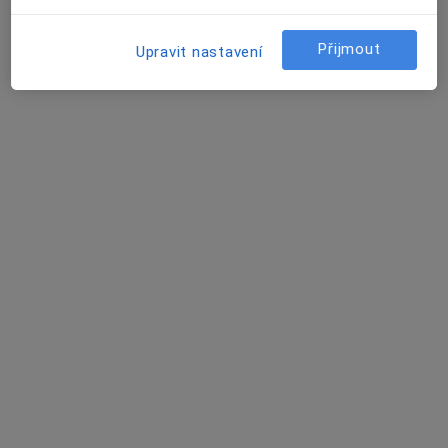
Přijmout
Upravit nastavení
Prim. MUDr. Tomáš Fořt
·
Více
Otorinolaryngolog, Plastický chirurg
21 názorů
Soukalova 3/3355, Praha
•
Mapa
FortMedica ORL
Konzultace
Cena nebyla přidána
Tento specialista nenabízí online rezervaci termínu na této adrese.
Rezervovat termín