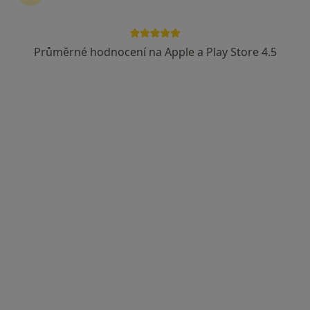
Průměrné hodnocení na Apple a Play Store 4.5
MUDr. Michaela Fialová
·
Více
Otorinolaryngolog
3 názory
Kartouzská 204/6, Praha
•
Mapa
FortMedica ORL
Diagnostické testy
Hrazeno pojišťovnou
Tento specialista nenabízí online rezervaci termínu na této adrese.
Rezervovat termín