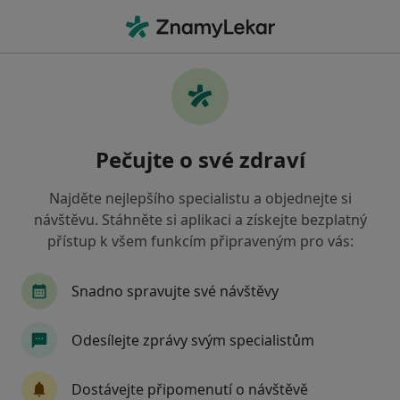
Hla
Co hledáte?
Hlavní Stránka
Nemoci
Spánková Apnoe
Spánková apnoe - informace,
Pečujte o své zdraví
specialisté, otázky a odpovědi
Najděte nejlepšího specialistu a objednejte si
návštěvu. Stáhněte si aplikaci a získejte bezplatný
přístup k všem funkcím připraveným pro vás:
Informace
Snadno spravujte své návštěvy
Odesílejte zprávy svým specialistům
Dbejte o své zdraví
Zůstaňte doma a vyberte online konzultaci pro
Dostávejte připomenutí o návštěvě