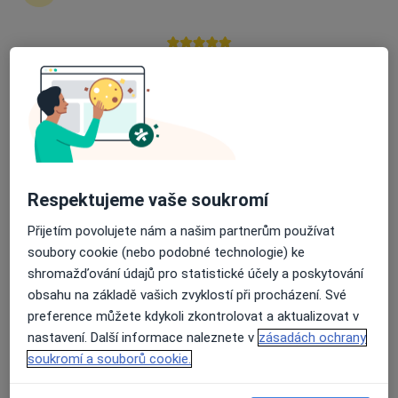
zahájení nebo pokračování léčby. Pokud to
potřebujete, můžete si také objednat návštěvu v
ordinaci.
Průměrné hodnocení na Apple a Play Store 4.5
Zobrazit profily specialistů
Jak to funguje?
Respektujeme vaše soukromí
Odborníci
Přijetím povolujete nám a našim partnerům používat
soubory cookie (nebo podobné technologie) ke
shromažďování údajů pro statistické účely a poskytování
Jaroslav Betka
obsahu na základě vašich zvyklostí při procházení. Své
preference můžete kdykoli zkontrolovat a aktualizovat v
Otorinolaryngolog
nastavení. Další informace naleznete v
zásadách ochrany
Praha
soukromí a souborů cookie.