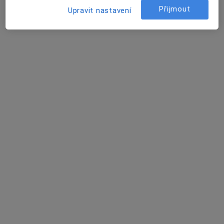
Martina Bábová
Přijmout
Upravit nastavení
Praktický lékař
Praha
Karolina Soukalová
Praktický lékař
Praha
Aleš Tomášek
Kardiolog
Tišnov
David Vencour
Internista