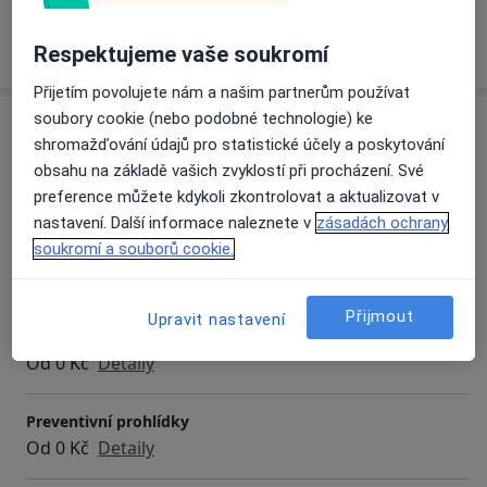
Více
Respektujeme vaše soukromí
o zkušenostech
Přijetím povolujete nám a našim partnerům používat
soubory cookie (nebo podobné technologie) ke
Služby a ceník služeb
shromažďování údajů pro statistické účely a poskytování
Diagnostické testy
obsahu na základě vašich zvyklostí při procházení. Své
Od 0 Kč
Detaily
preference můžete kdykoli zkontrolovat a aktualizovat v
nastavení. Další informace naleznete v
zásadách ochrany
soukromí a souborů cookie.
Diagnostické vyšetření
Od 0 Kč
Detaily
Přijmout
Upravit nastavení
Klinické vyšetření
Od 0 Kč
Detaily
Preventivní prohlídky
Od 0 Kč
Detaily