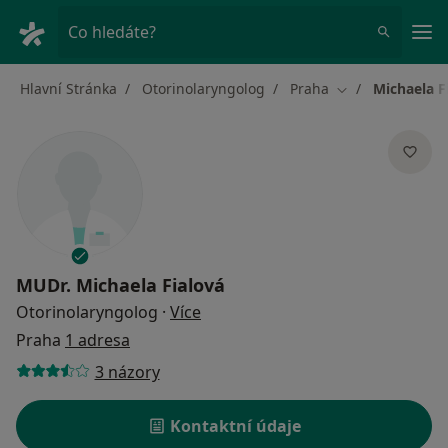
Hla
Co hledáte?
Hlavní Stránka
Otorinolaryngolog
Praha
Michaela F
Změna města
MUDr.
Michaela Fialová
o specializacích
Otorinolaryngolog
·
Více
Praha
1 adresa
3 názory
Kontaktní údaje