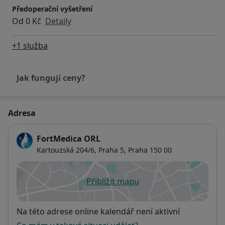
Předoperační vyšetření
Od 0 Kč
Detaily
+1 služba
Jak fungují ceny?
Adresa
FortMedica ORL
Kartouzská 204/6,
Praha 5
,
Praha
150 00
Přiblížit mapu
se otevře v nové záložce
Dostupnost
Na této adrese online kalendář není aktivní