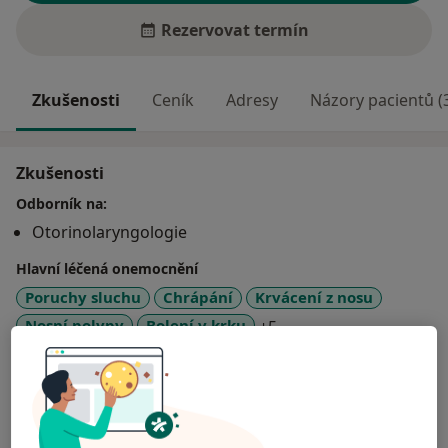
Rezervovat termín
Zkušenosti
Ceník
Adresy
Názory pacientů (
Zkušenosti
Odborník na:
Otorinolaryngologie
Hlavní léčená onemocnění
Poruchy sluchu
Chrápání
Krvácení z nosu
a11y_sr_more_disease
Nosní polypy
Bolení v krku
+5
Pacienti, které ošetřuji
Dospělí
Děti