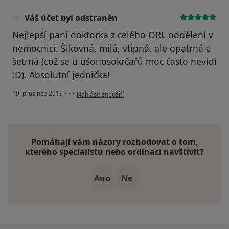
Váš účet byl odstraněn
Nejlepší paní doktorka z celého ORL oddělení v
nemocnici. Šikovná, milá, vtipná, ale opatrná a
šetrná (což se u ušonosokrčařů moc často nevidí
:D). Absolutní jednička!
podle názoru uživatele Váš účet byl odstraněn
19. prosince 2013
•
•
•
Nahlásit zneužití
Pomáhají vám názory rozhodovat o tom,
kterého specialistu nebo ordinaci navštívit?
Ano
Ne