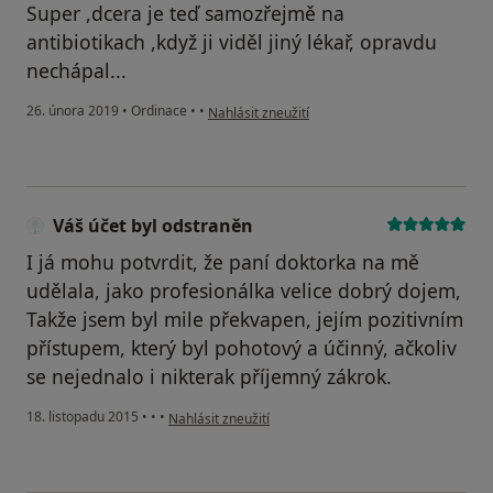
Super ,dcera je teď samozřejmě na
antibiotikach ,když ji viděl jiný lékař, opravdu
nechápal...
podle názoru uživatele Váš účet byl odstraněn
26. února 2019
•
Ordinace
•
•
Nahlásit zneužití
Váš účet byl odstraněn
I já mohu potvrdit, že paní doktorka na mě
udělala, jako profesionálka velice dobrý dojem,
Takže jsem byl mile překvapen, jejím pozitivním
přístupem, který byl pohotový a účinný, ačkoliv
se nejednalo i nikterak příjemný zákrok.
podle názoru uživatele Váš účet byl odstraněn
18. listopadu 2015
•
•
•
Nahlásit zneužití