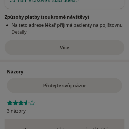
Co mám v takové situaci udělat?
Způsoby platby (soukromé návštěvy)
Na teto adrese lékař přijímá pacienty na pojišťovnu
Detaily
Více
o adrese
Názory
Přidejte svůj názor
3 názory