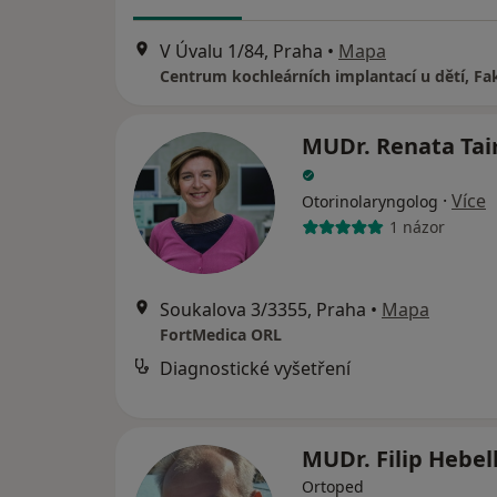
V Úvalu 1/84, Praha
•
Mapa
MUDr. Renata Ta
·
Více
Otorinolaryngolog
1 názor
Soukalova 3/3355, Praha
•
Mapa
FortMedica ORL
Diagnostické vyšetření
MUDr. Filip Hebe
Ortoped