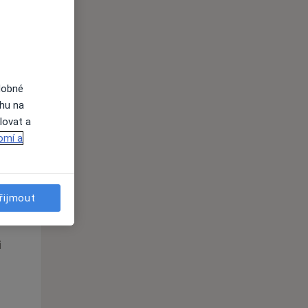
dobné
ahu na
lovat a
omí a
St
Čt
Pá
n
12 Srpen
13 Srpen
14 Srpen
řijmout
i