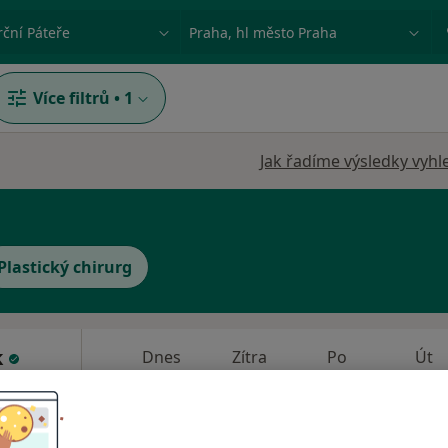
ace, nemoc nebo příjmení
Město nebo region
Více filtrů
•
1
Jak řadíme výsledky vyhl
Plastický chirurg
k
Dnes
Zítra
Po
Út
8 Srpen
9 Srpen
10 Srpen
11 Srpe
Online rezervace termínu není k dispozic