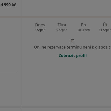
od 990 kč
Dnes
Zítra
Po
Út
8 Srpen
9 Srpen
10 Srpen
11 Srpe
Online rezervace termínu není k dispozic
Zobrazit profil