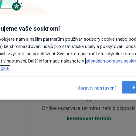
Rezervovat termín
ujeme vaše soukromí
ovolujete nám a našim partnerům používat soubory cookie (nebo po
Ortopedická ambulance Karlovo Náměstí, Keltia-Med, s.r.o.
e) ke shromažďování údajů pro statistické účely a poskytování obs
ich zvyklostí při procházení. Své preference můžete kdykoli zkontro
išťovnou
t v nastavení. Další informace naleznete v
zásadách ochrany soukr
okie.
cha
Dnes
Zítra
Po
Út
8 Srpen
9 Srpen
10 Srpen
11 Srpe
P
Upravit nastavení
Online rezervace termínu není k dispozic
Rezervovat termín