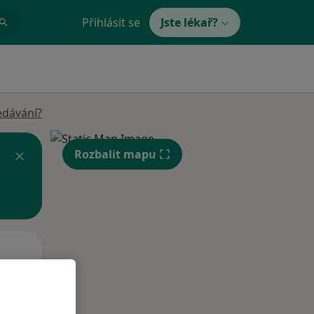
Přihlásit se
Jste lékař?
edávání?
Rozbalit mapu
St
Čt
Pá
n
12 Srpen
13 Srpen
14 Srpen
i