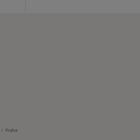
Praha
ěna města