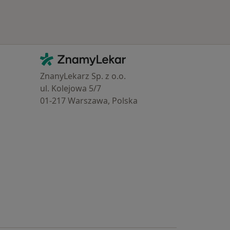
Kontakt
ZnamyLekar - Hlavní stránka
ZnanyLekarz Sp. z o.o.
ul. Kolejowa 5/7
01-217 Warszawa, Polska