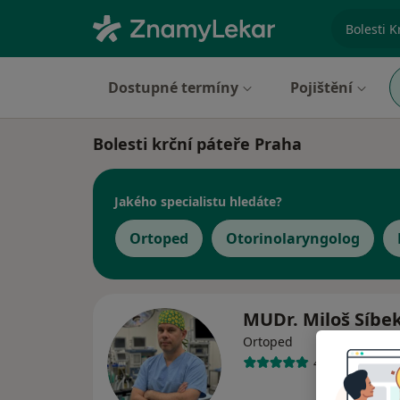
specializ
Dostupné termíny
Pojištění
Bolesti krční páteře Praha
Jakého specialistu hledáte?
Ortoped
Otorinolaryngolog
MUDr. Miloš Síbe
Ortoped
40 názorů