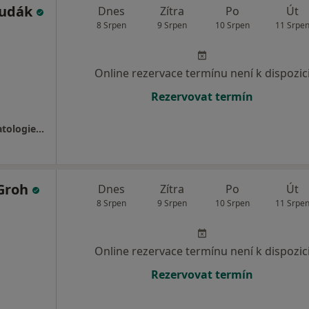
Hudák
Dnes
Zítra
Po
Út
8 Srpen
9 Srpen
10 Srpen
11 Srpe
Online rezervace termínu není k dispozic
Rezervovat termín
Klinika dětské a dospělé ortopedie a traumatologie 2. LF UK v Praze a FN v Motole
 Groh
Dnes
Zítra
Po
Út
8 Srpen
9 Srpen
10 Srpen
11 Srpe
Online rezervace termínu není k dispozic
Rezervovat termín