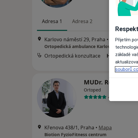
Adresa 1
Adresa 2
Respekt
Karlovo náměstí 29, Praha
•
Mapa
Přijetím p
technologi
základě vaš
Ortopedická konzultace
Hrazeno poj
aktualizova
souborů co
MUDr. Roman Ští
Ortoped
4 názory
Křenova 438/1, Praha
•
Mapa
Biotion FyzioFitness centrum