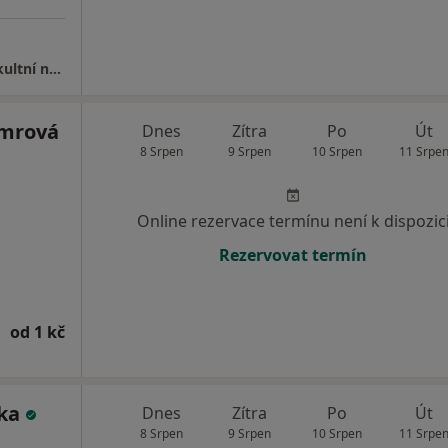
Centrum kochleárních implantací u dětí, Fakultní nemocnice v Motole
imrová
Dnes
Zítra
Po
Út
8 Srpen
9 Srpen
10 Srpen
11 Srpe
Online rezervace termínu není k dispozic
Rezervovat termín
od 1 kč
lka
Dnes
Zítra
Po
Út
8 Srpen
9 Srpen
10 Srpen
11 Srpe