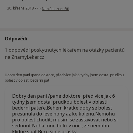
podle názoru uživatele Váš účet byl odstraněn
30. března 2018
•
•
•
Nahlásit zneužití
Odpovědi
1 odpovědí poskytnutých lékařem na otázky pacientů
na ZnamyLekar.cz
Dobry den pani /pane doktore, před vice jak 6 tydny jsem dostal prudkou
bolest v oblasti bederni pat
Dobry den pani /pane doktore, před vice jak 6
tydny jsem dostal prudkou bolest v oblasti
bederni pateře.Behem kratke doby se bolest
presunula do leve nohy az ke kolenu.Nemohu
pro bolest chodit, musim se zastavovat nebo si
sednout.Noha mne boli i v noci, ze nemohu
klidne spat.Beru silne prasky…