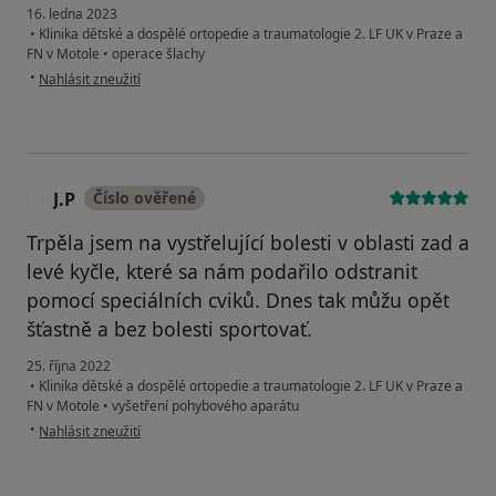
16. ledna 2023
•
Klinika dětské a dospělé ortopedie a traumatologie 2. LF UK v Praze a
FN v Motole
•
operace šlachy
podle názoru uživatele Zdeněk Klapuch, Praha
•
Nahlásit zneužití
J.P
Číslo ověřené
J
Trpěla jsem na vystřelující bolesti v oblasti zad a
levé kyčle, které sa nám podařilo odstranit
pomocí speciálních cviků. Dnes tak můžu opět
šťastně a bez bolesti sportovať.
25. října 2022
•
Klinika dětské a dospělé ortopedie a traumatologie 2. LF UK v Praze a
FN v Motole
•
vyšetření pohybového aparátu
podle názoru uživatele J.P
•
Nahlásit zneužití