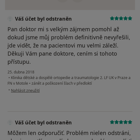
Váš účet byl odstraněn
Pan doktor mi s velkým zájmem pomohl až
dokud jsme můj problém definitivně nevyřešili,
jde vidět, že na pacientovi mu velmi záleží.
Děkuji Vám pane doktore, cením si tohoto
přístupu.
25. dubna 2018
•
Klinika dětské a dospělé ortopedie a traumatologie 2. LF UK v Praze a
FN v Motole
•
zánět a poškození šlach v předloktí
podle názoru uživatele Váš účet byl odstraněn
•
Nahlásit zneužití
Váš účet byl odstraněn
Môžem len odporučiť. Problém nielen odstráni,