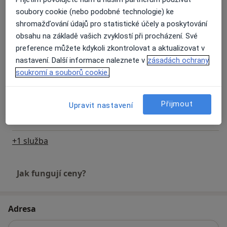
dětské ambulanci je vzhledem k množství akutních
soubory cookie (nebo podobné technologie) ke
úrazů těžko predikovatelná. Většinou vezmu pacienty
shromažďování údajů pro statistické účely a poskytování
Operace šlachy
do 1-2 hodin, ale v některých případech i 2-5 hodin.
obsahu na základě vašich zvyklostí při procházení. Své
Detaily
preference můžete kdykoli zkontrolovat a aktualizovat v
nastavení. Další informace naleznete v
zásadách ochrany
Ortopedické konzultace
soukromí a souborů cookie.
Detaily
Ultrazvuk
Přijmout
Upravit nastavení
Detaily
+1 služba
Jak fungují ceny?
Adresa