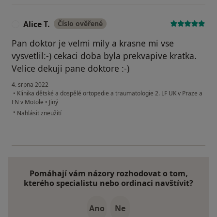
Alice T.
Číslo ověřené
A
Pan doktor je velmi mily a krasne mi vse
vysvetlil:-) cekaci doba byla prekvapive kratka.
Velice dekuji pane doktore :-)
4. srpna 2022
•
Klinika dětské a dospělé ortopedie a traumatologie 2. LF UK v Praze a
FN v Motole
•
Jiný
podle názoru uživatele Alice T.
•
Nahlásit zneužití
Pomáhají vám názory rozhodovat o tom,
kterého specialistu nebo ordinaci navštívit?
Ano
Ne