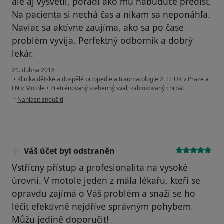
ale aj vysvetlí, poradí ako mu nabudúce predísť.
Na pacienta si nechá čas a nikam sa neponáhľa.
Naviac sa aktívne zaujíma, ako sa po čase
problém vyvíja. Perfektný odborník a dobrý
lekár.
21. dubna 2018
•
Klinika dětské a dospělé ortopedie a traumatologie 2. LF UK v Praze a
FN v Motole
•
Pretrénovaný stehenný sval, zablokovaný chrbát.
podle názoru uživatele Váš účet byl odstraněn
•
Nahlásit zneužití
Váš účet byl odstraněn
Vstřícny přístup a profesionalita na vysoké
úrovni. V motole jeden z mála lékařu, kteří se
opravdu zajímá o Váš problém a snaží se ho
léčit efektivně nejdříve správným pohybem.
Můžu jedině doporučit!