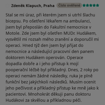
Zdeněk Klapuch, Praha
Číslo ověřené
Z
Stal se mi úraz, při kterém jsem si utrhl šlachu
bicepsu. Po ošetření lékařem na ambulanci,
jsem byl přeposlán do Fakultní nemocnice v
Motole. Zde jsem byl ošetřen MUDr. Hudákem,
vysvětlil mi rozsah mého zranění a doporučil mi
operaci. Hned týž den jsem byl přijat do
nemocnice a následující pracovní den panem
doktorem Hudákem operován. Operace
dopadla dobře a i jeho přístup k mojí
pooperační léčbě byl příkladný. Dnes, 2 roky po
operaci nemám žádné následky, ruka je plně
funkční bez jakýchkoli následků. Musím ocenit
jeho pečlivost a příkladný přístup ke mně jako k
pacientovi. Mnohokrát děkuji panu doktoru
Hudákovi za skvělou a příkladnou péči.