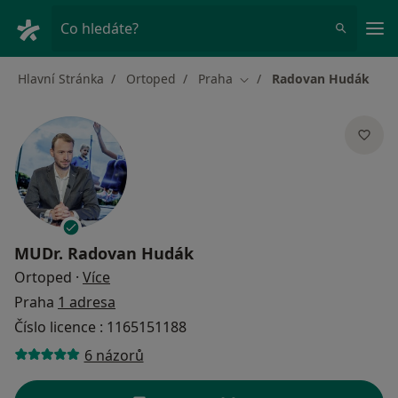
Hla
Co hledáte?
Hlavní Stránka
Ortoped
Praha
Radovan Hudák
Změna města
MUDr.
Radovan Hudák
o specializacích
Ortoped
·
Více
Praha
1 adresa
Číslo licence : 1165151188
6 názorů