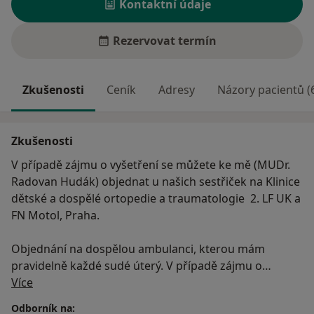
Kontaktní údaje
Rezervovat termín
Zkušenosti
Ceník
Adresy
Názory pacientů (
Zkušenosti
V případě zájmu o vyšetření se můžete ke mě (MUDr.
Radovan Hudák) objednat u našich sestřiček na Klinice
dětské a dospělé ortopedie a traumatologie 2. LF UK a
FN Motol, Praha.
Objednání na dospělou ambulanci, kterou mám
pravidelně každé sudé úterý. V případě zájmu o
O mně
vyšetření se můžete objednat na tel. čísle. 224438828 v
Více
pracovní dny mezi 7-8h. Po objednání se dostavte v
Odborník na: