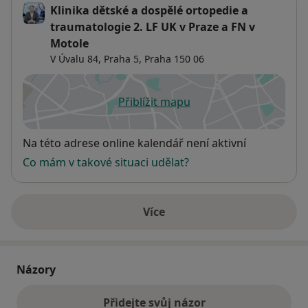
Klinika dětské a dospělé ortopedie a
traumatologie 2. LF UK v Praze a FN v
Motole
V Úvalu 84,
Praha 5
,
Praha
150 06
Přiblížit mapu
se otevře v nové záložce
Dostupnost
Na této adrese online kalendář není aktivní
Co mám v takové situaci udělat?
Více
o adrese
Názory
Přidejte svůj názor