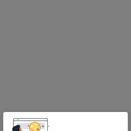
ORP CENTRUM s.r.o.
·
Více
Kardiolog, Ortoped, Ostatní
Pod Juliskou 1805/4, Praha
•
Mapa
ORP CENTRUM s.r.o.
Ortopedické konzultace
Více
Tato klinika nemá specialisty s dostupnými termíny v online kalendáři
Zobrazit profil