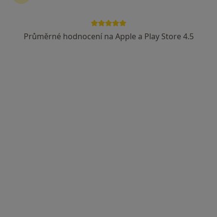
Průměrné hodnocení na Apple a Play Store 4.5
MUDr. František Picek
Ortoped
21 názorů
Adresa 1
Adresa 2
Poliklinika pod Marjánkou 1906/12, Praha
•
Mapa
Poliklinika pod Marjánkou
Ortopedické konzultace
Cena nebyla přidána
Tento specialista nenabízí online rezervaci termínu na této adrese.
Rezervovat termín