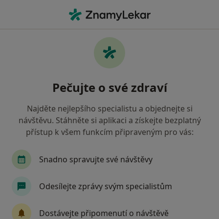
Hla
Ortopedické Konzultace • Praha, hl město Praha
Filtry
• 1
Mapa
Ortopedické konzultace Praha
Pečujte o své zdraví
Jak řadíme výsledky vyhledávání?
Najděte nejlepšího specialistu a objednejte si
návštěvu. Stáhněte si aplikaci a získejte bezplatný
Jakého specialistu hledáte?
přístup k všem funkcím připraveným pro vás:
Ortoped
Chirurg
Fyzioterapeut
Alerg
Snadno spravujte své návštěvy
Odesílejte zprávy svým specialistům
Dostávejte připomenutí o návštěvě