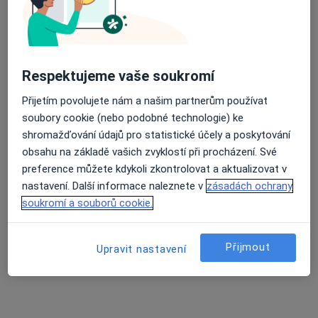
Respektujeme vaše soukromí
Filip Veselý
Přijetím povolujete nám a našim partnerům používat
·
Více
soubory cookie (nebo podobné technologie) ke
Ortoped, Chirurg
shromažďování údajů pro statistické účely a poskytování
18 názorů
obsahu na základě vašich zvyklostí při procházení. Své
Mazurská 2, Praha
•
Mapa
preference můžete kdykoli zkontrolovat a aktualizovat v
Ortopedie prim. MUDr. Filip Veselý, Ph.D.
nastavení. Další informace naleznete v
zásadách ochrany
Ortopedické konzultace
Hrazeno pojišťovnou
soukromí a souborů cookie.
Tento specialista nenabízí online rezervaci termínu na této adrese.
Přijmout
Upravit nastavení
Rezervovat termín