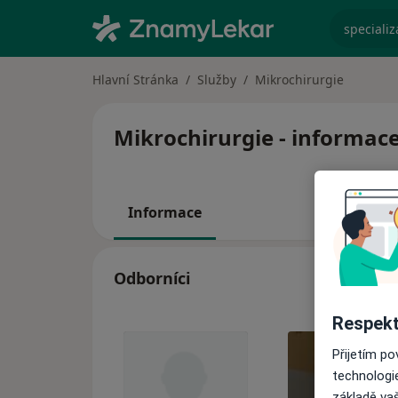
specializ
Hlavní Stránka
Služby
Mikrochirurgie
Mikrochirurgie - informace
Informace
Odborníci
Respekt
Přijetím p
technologi
základě vaš