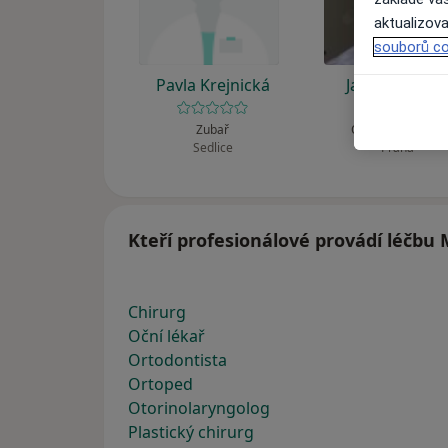
aktualizova
souborů co
Pavla Krejnická
Jan Zlatohlav
Zubař
Ortoped, Chirurg
Sedlice
Praha
Kteří profesionálové provádí léčbu 
Chirurg
Oční lékař
Ortodontista
Ortoped
Otorinolaryngolog
Plastický chirurg