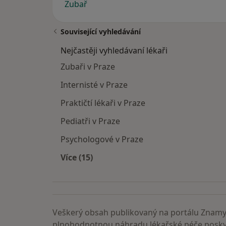
Zubař
Související vyhledávání
Nejčastěji vyhledávaní lékaři
Zubaři v Praze
Internisté v Praze
Praktičtí lékaři v Praze
Pediatři v Praze
Psychologové v Praze
Více (15)
Více v kategorii: Nejčastěji vyhledáva
Veškerý obsah publikovaný na portálu ZnamyL
plnohodnotnou náhradu lékařské péče poskyt