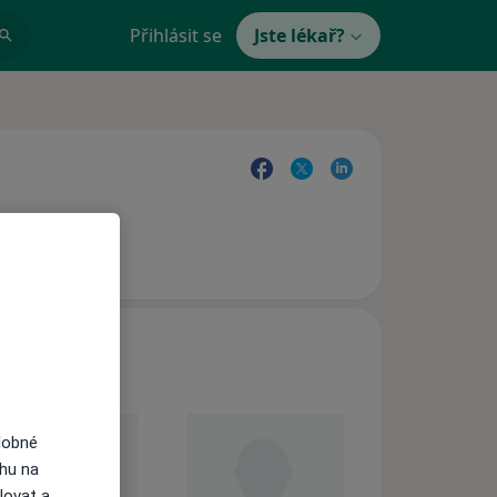
Přihlásit se
Jste lékař?
dobné
ahu na
lovat a