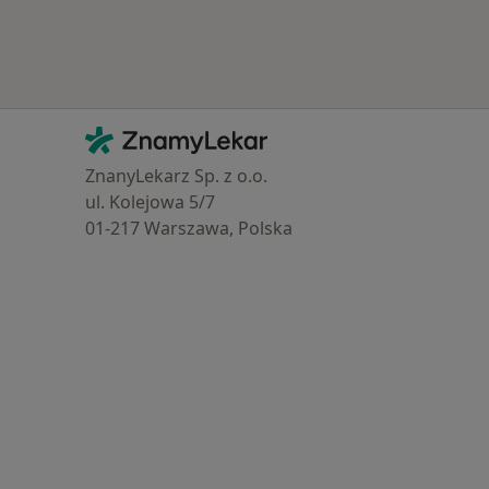
Kontakt
ZnamyLekar - Hlavní stránka
ZnanyLekarz Sp. z o.o.
ul. Kolejowa 5/7
01-217 Warszawa, Polska