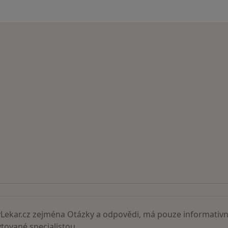
ní lékaři
ekar.cz zejména Otázky a odpovědi, má pouze informativní
ované specialistou.