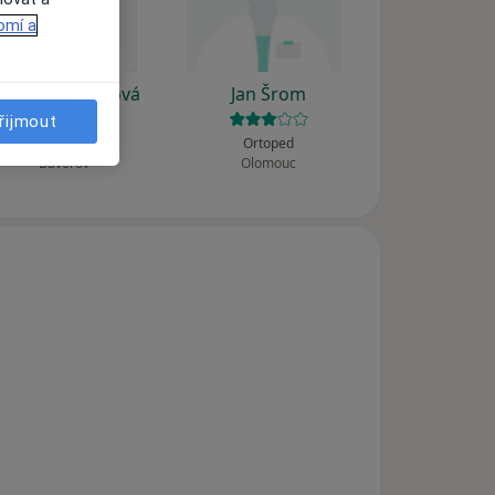
omí a
elena Linhartová
Jan Šrom
řijmout
Zubař
Ortoped
Bavorov
Olomouc