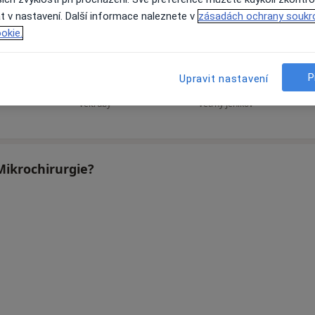
t v nastavení. Další informace naleznete v
zásadách ochrany soukr
okie.
ý
Jan Balík
Iva Vondráková
H
P
Upravit nastavení
Ortoped
Zubař
Veltruby
Větrný Jeníkov
Mikrochirurgie?