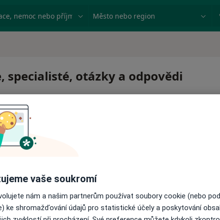
ace, nemoc nebo příjmení
Město nebo region
, specialisté, otázky a odpovědi
ujeme vaše soukromí
ovolujete nám a našim partnerům používat soubory cookie (nebo po
e) ke shromažďování údajů pro statistické účely a poskytování obs
ich zvyklostí při procházení. Své preference můžete kdykoli zkontro