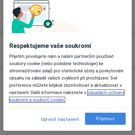
Rezervovat termín
Zkušenosti
Ceník
Adresy
Názory pacientů
Zkušenosti
Respektujeme vaše soukromí
38773
Přijetím povolujete nám a našim partnerům používat
soubory cookie (nebo podobné technologie) ke
shromažďování údajů pro statistické účely a poskytování
obsahu na základě vašich zvyklostí při procházení. Své
Ceník
preference můžete kdykoli zkontrolovat a aktualizovat v
Informace o službách a cenách nejsou k dispozici
nastavení. Další informace naleznete v
zásadách ochrany
Tento specialista ještě nepřidával žádné informace o
soukromí a souborů cookie.
svých službách.
Přijmout
Upravit nastavení