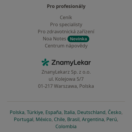
Pro profesionály
Ceník
Pro specialisty
Pro zdravotnická zařízení
Noa Notes
Novinka
Centrum nápovědy
Kontakt
ZnamyLekar - Hlavní stránka
ZnanyLekarz Sp. z o.o.
ul. Kolejowa 5/7
01-217 Warszawa, Polska
se otevře v nové záložce
se otevře v nové záložce
se otevře v nové záložce
se otevře v nové záložce
se otevře v 
se o
Polska
,
Türkiye
,
España
,
Italia
,
Deutschland
,
Česko
,
se otevře v nové záložce
se otevře v nové záložce
se otevře v nové záložce
se otevře v nové záložc
se otevře v 
se ote
Portugal
,
México
,
Chile
,
Brasil
,
Argentina
,
Perú
,
se otevře v nové záložce
Colombia