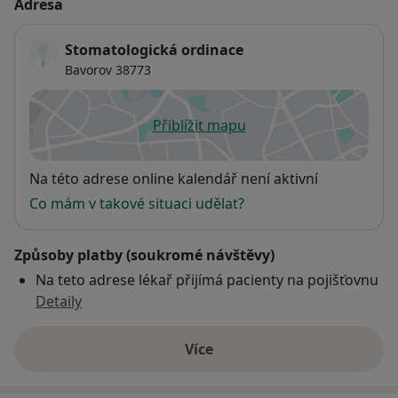
Adresa
Stomatologická ordinace
Bavorov
38773
Přiblížit mapu
se otevře v nové záložce
Dostupnost
Na této adrese online kalendář není aktivní
Co mám v takové situaci udělat?
Způsoby platby (soukromé návštěvy)
Na teto adrese lékař přijímá pacienty na pojišťovnu
Detaily
Více
o adrese