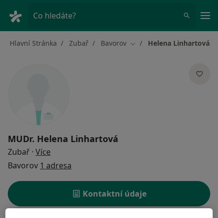
Hla
Co hledáte?
Hlavní Stránka
Zubař
Bavorov
Helena Linhartová
Změna města
MUDr.
Helena Linhartová
o specializacích
Zubař
·
Více
Bavorov
1 adresa
Kontaktní údaje