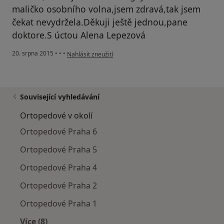
maličko osobního volna,jsem zdravá,tak jsem
čekat nevydržela.Děkuji ještě jednou,pane
doktore.S úctou Alena Lepezová
podle názoru uživatele Váš účet byl odstraněn
20. srpna 2015
•
•
•
Nahlásit zneužití
Související vyhledávání
Ortopedové v okolí
Ortopedové Praha 6
Ortopedové Praha 5
Ortopedové Praha 4
Ortopedové Praha 2
Ortopedové Praha 1
Více (8)