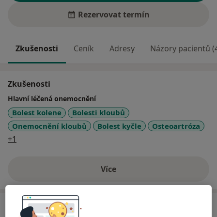
Rezervovat termín
Zkušenosti
Ceník
Adresy
Názory pacientů (
Zkušenosti
Hlavní léčená onemocnění
Bolest kolene
Bolesti kloubů
Onemocnění kloubů
Bolest kyčle
Osteoartróza
a11y_sr_more_diseases
+1
Více
o zkušenostech
Služby a ceník služeb