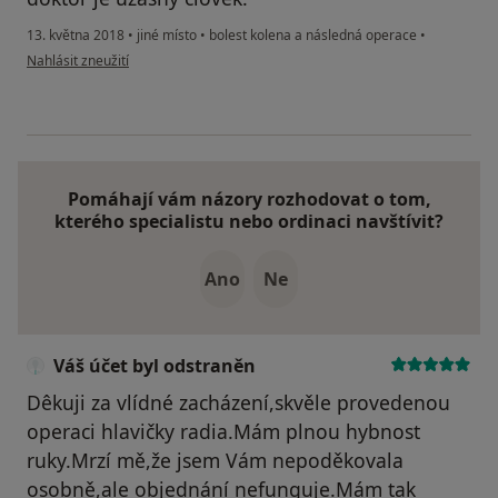
13. května 2018
•
jiné místo
•
bolest kolena a následná operace
•
podle názoru uživatele Váš účet byl odstraněn
Nahlásit zneužití
Pomáhají vám názory rozhodovat o tom,
kterého specialistu nebo ordinaci navštívit?
Ano
Ne
Váš účet byl odstraněn
Dêkuji za vlídné zacházení,skvěle provedenou
operaci hlavičky radia.Mám plnou hybnost
ruky.Mrzí mě,že jsem Vám nepoděkovala
osobně,ale objednání nefunguje.Mám tak