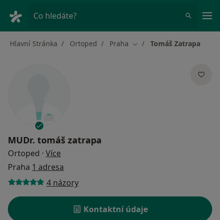
Hla
Co hledáte?
Hlavní Stránka
Ortoped
Praha
Tomáš Zatrapa
Změna města
MUDr.
tomáš zatrapa
o specializacích
Ortoped
·
Více
Praha
1 adresa
4 názory
Kontaktní údaje