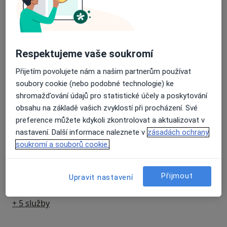
Artroskopie
Detaily
Diagnostické vyšetření
Respektujeme vaše soukromí
Detaily
Přijetím povolujete nám a našim partnerům používat
soubory cookie (nebo podobné technologie) ke
Klinické vyšetření
shromažďování údajů pro statistické účely a poskytování
Detaily
obsahu na základě vašich zvyklostí při procházení. Své
preference můžete kdykoli zkontrolovat a aktualizovat v
Kyselina hyaluronová
nastavení. Další informace naleznete v
zásadách ochrany
Detaily
soukromí a souborů cookie.
Ortopedická chirurgie
Přijmout
Upravit nastavení
Detaily
+ 5 služby