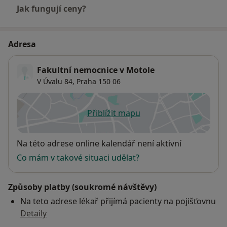
Jak fungují ceny?
Adresa
Fakultní nemocnice v Motole
V Úvalu 84,
Praha
150 06
Přiblížit mapu
se otevře v nové záložce
Dostupnost
Na této adrese online kalendář není aktivní
Co mám v takové situaci udělat?
Způsoby platby (soukromé návštěvy)
Na teto adrese lékař přijímá pacienty na pojišťovnu
Detaily