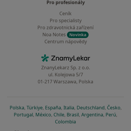
Pro profesionály
Ceník
Pro specialisty
Pro zdravotnická zařízení
Noa Notes
Novinka
Centrum nápovědy
Kontakt
ZnamyLekar - Hlavní stránka
ZnanyLekarz Sp. z o.o.
ul. Kolejowa 5/7
01-217 Warszawa, Polska
se otevře v nové záložce
se otevře v nové záložce
se otevře v nové záložce
se otevře v nové záložce
se otevře v 
se o
Polska
,
Türkiye
,
España
,
Italia
,
Deutschland
,
Česko
,
se otevře v nové záložce
se otevře v nové záložce
se otevře v nové záložce
se otevře v nové záložc
se otevře v 
se ote
Portugal
,
México
,
Chile
,
Brasil
,
Argentina
,
Perú
,
se otevře v nové záložce
Colombia