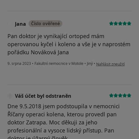
Jana
Číslo ověřené
J
Pan doktor je vynikající ortoped mám
operovanou kyčel i koleno a vše je v naprostém
pořádku Nováková Jana
podle názoru uživatele J
9. srpna 2023
•
Fakultní nemocnice v Motole
•
Jiný
•
Nahlásit zneužití
Váš účet byl odstraněn
Dne 9.5.2018 jsem podstoupila v nemocnici
Říčany operaci kolena, kterou provedl pan
doktor Zatrapa. Moc děkuji za jeho
profesionální a vysoce lidský přístup. Pan
doktor je úžasný člověk.