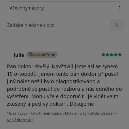
Hledejte v názorech
Julie
Číslo ověřené
J
Pan doktor skvělý. Navštívili jsme asi se synem
10 ortopedů, jenom tento pan doktor připustil
jiný nález nežli bylo diagnostikováno a
podrobně se pustil do rozboru a následného do
vyšetření. Mohu vřele doporučit . Je vidět velmi
zkušený a pečlivý doktor . Děkujeme
16. září 2025
•
Fakultní nemocnice v Motole
•
diagnostické vyšetření
•
podle názoru uživatele Julie
Nahlásit zneužití