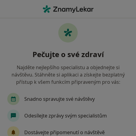
Hla
Ortoped • Kolín, středočeský
Filtry
Mapa
Ortoped Kolín
Pečujte o své zdraví
Jak řadíme výsledky vyhledávání?
Najděte nejlepšího specialistu a objednejte si
návštěvu. Stáhněte si aplikaci a získejte bezplatný
Jakou pojišťovnu máte?
přístup k všem funkcím připraveným pro vás:
Zdravotní pojišťovna ministerstva vnitra ČR
Snadno spravujte své návštěvy
Oborová zdravotní pojišťovna
Odesílejte zprávy svým specialistům
Dostávejte připomenutí o návštěvě