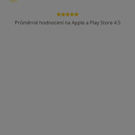
Průměrné hodnocení na Apple a Play Store 4.5
MUDr. Jan Balík
Ortoped
30 názorů
Jaselská 265, Kolín
•
Mapa
Ortopedicko - traumatol. ambulance
Tento specialista nenabízí online rezervaci termínu na této adrese.
Rezervovat termín