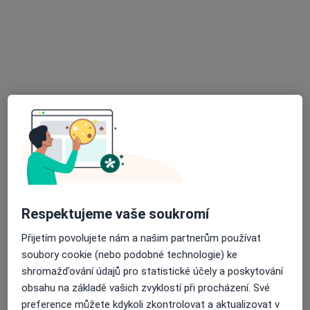
MUDr. Petr Jurka
Ortoped
22 názorů
Husova 128/2, Čáslav
•
Mapa
Poliklinika Čáslav
Tento specialista nenabízí online rezervaci termínu na této adrese.
Rezervovat termín
Respektujeme vaše soukromí
Přijetím povolujete nám a našim partnerům používat
soubory cookie (nebo podobné technologie) ke
shromažďování údajů pro statistické účely a poskytování
obsahu na základě vašich zvyklostí při procházení. Své
preference můžete kdykoli zkontrolovat a aktualizovat v