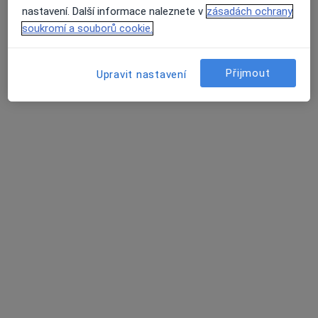
nastavení. Další informace naleznete v
zásadách ochrany
soukromí a souborů cookie.
Richard Knobloch
Ortoped
Přijmout
Upravit nastavení
Žižkova 146, Kolín
•
Mapa
Oblastní nemocnice Kolín
Tento specialista nenabízí online rezervaci termínu na této adrese.
Rezervovat termín