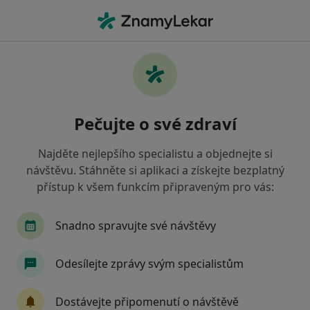
Hla
Ortoped • Jičín, královéhradecký
Filtry
Mapa
Ortoped Jičín
Pečujte o své zdraví
Jak řadíme výsledky vyhledávání?
Najděte nejlepšího specialistu a objednejte si
návštěvu. Stáhněte si aplikaci a získejte bezplatný
Jakou pojišťovnu máte?
přístup k všem funkcím připraveným pro vás:
Zdravotní pojišťovna ministerstva vnitra ČR
O
Snadno spravujte své návštěvy
Odesílejte zprávy svým specialistům
Dostávejte připomenutí o návštěvě