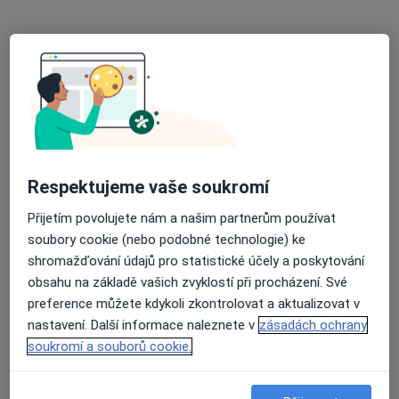
MUDr. Eduard Šťastný
Ortoped, Chirurg
20 názorů
Lošťákova 650, Jičín
•
Mapa
Sam. ord. lékaře spec. - chirurgie
Tento specialista nenabízí online rezervaci termínu na této adrese.
Respektujeme vaše soukromí
Rezervovat termín
Přijetím povolujete nám a našim partnerům používat
soubory cookie (nebo podobné technologie) ke
shromažďování údajů pro statistické účely a poskytování
obsahu na základě vašich zvyklostí při procházení. Své
preference můžete kdykoli zkontrolovat a aktualizovat v
nastavení. Další informace naleznete v
zásadách ochrany
soukromí a souborů cookie.