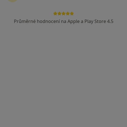
Průměrné hodnocení na Apple a Play Store 4.5
MUDr. Milan Slavíček
Ortoped
8 názorů
Bolzanova 512, Jičín
•
Mapa
Sam. ord. lékaře spec. - ortopedie
Tento specialista nenabízí online rezervaci termínu na této adrese.
Rezervovat termín