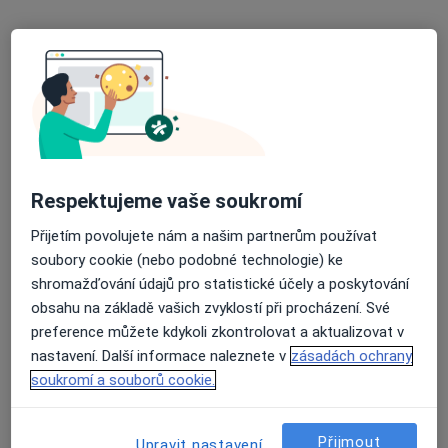
27 názorů
3. května 421, Semily
•
Mapa
Nemocnice v Semilech
Tento specialista nenabízí online rezervaci termínu na této adrese.
Rezervovat termín
Respektujeme vaše soukromí
Přijetím povolujete nám a našim partnerům používat
soubory cookie (nebo podobné technologie) ke
shromažďování údajů pro statistické účely a poskytování
obsahu na základě vašich zvyklostí při procházení. Své
preference můžete kdykoli zkontrolovat a aktualizovat v
nastavení. Další informace naleznete v
zásadách ochrany
MDDr. Martin Czinner
soukromí a souborů cookie.
Ortoped
7 názorů
Přijmout
Upravit nastavení