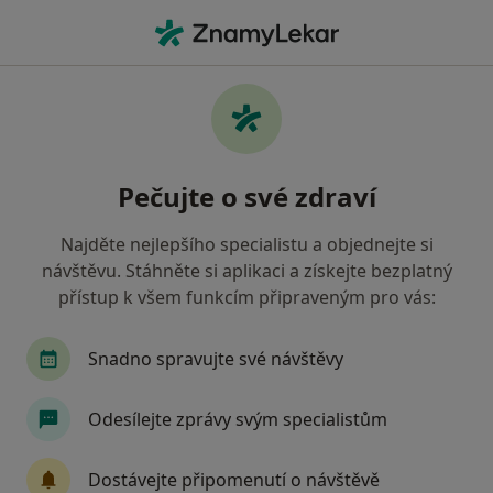
Hla
Ortoped • Jablonec nad Nisou, liberecký
Filtry
Mapa
Ortoped Jablonec nad Nisou
Pečujte o své zdraví
Jak řadíme výsledky vyhledávání?
Najděte nejlepšího specialistu a objednejte si
návštěvu. Stáhněte si aplikaci a získejte bezplatný
Jakou pojišťovnu máte?
přístup k všem funkcím připraveným pro vás:
Snadno spravujte své návštěvy
Odesílejte zprávy svým specialistům
Dostávejte připomenutí o návštěvě