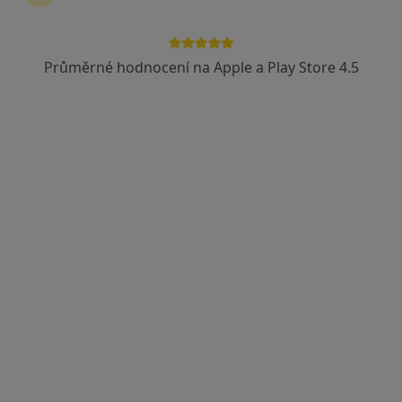
Prim. MUDr. Jiří Kratochvíl
Ortoped
Průměrné hodnocení na Apple a Play Store 4.5
9 názorů
Husova 10, Liberec
•
Mapa
Krajská nemocnice Liberec, a.s. - Ortopedické oddělení
Tento specialista nenabízí online rezervaci termínu na této adrese.
Rezervovat termín
MUDr. Robert Švígler