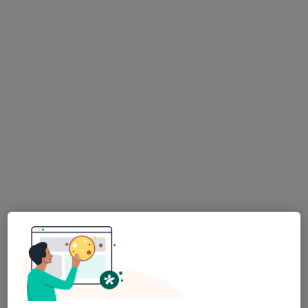
Ortoped
27 názorů
3. května 421, Semily
•
Mapa
Nemocnice v Semilech
Tento specialista nenabízí online rezervaci termínu na této adrese.
Rezervovat termín
Pavlína Hodíková
Ortoped, Fyzioterapeut