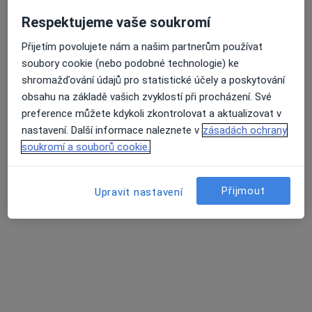
Jarní 53 468, Železný Brod
•
Mapa
Respektujeme vaše soukromí
Poliklinika Železný Brod, s.r.o.
Tento specialista nenabízí online rezervaci termínu na této adrese.
Přijetím povolujete nám a našim partnerům používat
soubory cookie (nebo podobné technologie) ke
Rezervovat termín
shromažďování údajů pro statistické účely a poskytování
obsahu na základě vašich zvyklostí při procházení. Své
preference můžete kdykoli zkontrolovat a aktualizovat v
nastavení. Další informace naleznete v
zásadách ochrany
soukromí a souborů cookie.
Přijmout
Upravit nastavení
Lubomír Rutkay
Ortoped, Anesteziolog
Jilemnice
•
Mapa
Ordinace