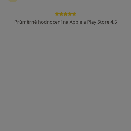
MUDr. Petr Vondra
·
Více
Ortoped, Plastický chirurg, Chirurg
Průměrné hodnocení na Apple a Play Store 4.5
3 názory
Dr. Karla Farského 267, Vysoké nad Jizerou
•
Mapa
Ústav chirurgie ruky a plastické chirurgie
Tento specialista nenabízí online rezervaci termínu na této adrese.
Rezervovat termín
Prim. MUDr. Peter Stica