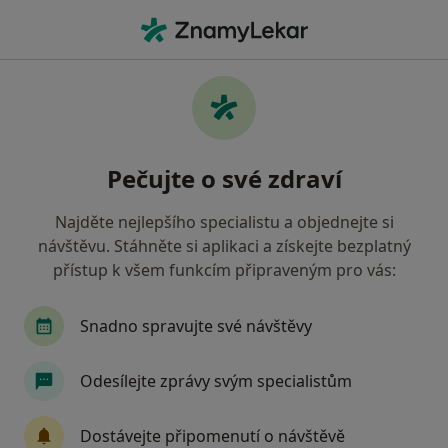
Hla
Ortoped • Vysoké nad Jizerou, liberecký
Filtry
Mapa
Ortoped Vysoké nad Jizerou
Pečujte o své zdraví
Jak řadíme výsledky vyhledávání?
Najděte nejlepšího specialistu a objednejte si
návštěvu. Stáhněte si aplikaci a získejte bezplatný
Jakou pojišťovnu máte?
přístup k všem funkcím připraveným pro vás:
Snadno spravujte své návštěvy
Odesílejte zprávy svým specialistům
Dostávejte připomenutí o návštěvě