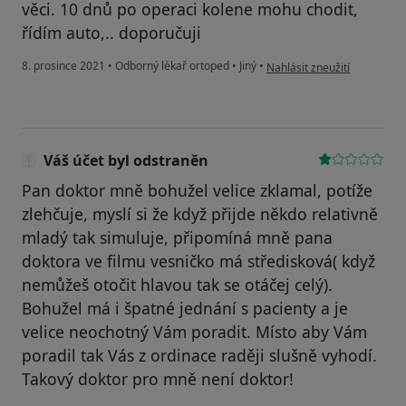
věci. 10 dnů po operaci kolene mohu chodit,
řídím auto,.. doporučuji
podle názoru uživatele Tomá
8. prosince 2021
•
Odborný lékař ortoped
•
Jiný
•
Nahlásit zneužití
Váš účet byl odstraněn
Pan doktor mně bohužel velice zklamal, potíže
zlehčuje, myslí si že když přijde někdo relativně
mladý tak simuluje, připomíná mně pana
doktora ve filmu vesničko má středisková( když
nemůžeš otočit hlavou tak se otáčej celý).
Bohužel má i špatné jednání s pacienty a je
velice neochotný Vám poradit. Místo aby Vám
poradil tak Vás z ordinace raději slušně vyhodí.
Takový doktor pro mně není doktor!