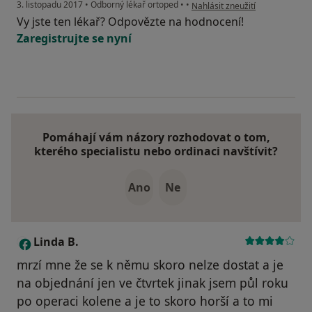
podle názoru uživatele Váš úče
3. listopadu 2017
•
Odborný lékař ortoped
•
•
Nahlásit zneužití
Vy jste ten lékař? Odpovězte na hodnocení!
Zaregistrujte se nyní
Pomáhají vám názory rozhodovat o tom,
kterého specialistu nebo ordinaci navštívit?
Ano
Ne
Linda B.
L
mrzí mne že se k němu skoro nelze dostat a je
na objednání jen ve čtvrtek jinak jsem půl roku
po operaci kolene a je to skoro horší a to mi