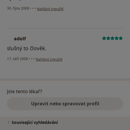
podle názoru uživatele Jarda
30. října 2008
•
•
•
Nahlásit zneužití
adolf
A
slušný to člověk.
podle názoru uživatele adolf
17. září 2008
•
•
•
Nahlásit zneužití
Jste tento lékař?
Upravit nebo spravovat profil
Související vyhledávání