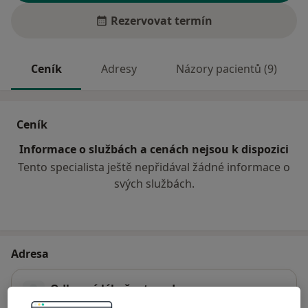
Rezervovat termín
Ceník
Adresy
Názory pacientů (9)
Ceník
Informace o službách a cenách nejsou k dispozici
Tento specialista ještě nepřidával žádné informace o
svých službách.
Adresa
Odborný lékař ortoped
Metyšova 465,
Jilemnice
51401