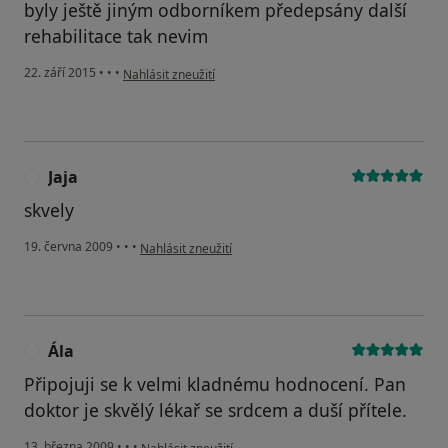
byly ještě jiným odborníkem předepsány další
rehabilitace tak nevim
podle názoru uživatele Linda B.
22. září 2015
•
•
•
Nahlásit zneužití
Jaja
J
skvely
podle názoru uživatele Jaja
19. června 2009
•
•
•
Nahlásit zneužití
Ála
Á
Připojuji se k velmi kladnému hodnocení. Pan
doktor je skvělý lékař se srdcem a duší přítele.
podle názoru uživatele Ála
13. března 2009
•
•
•