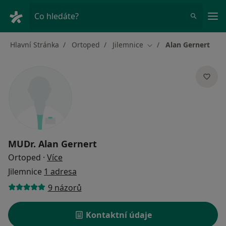
Hla
Co hledáte?
Hlavní Stránka
Ortoped
Jilemnice
Alan Gernert
Změna města
MUDr.
Alan Gernert
o specializacích
Ortoped
·
Více
Jilemnice
1 adresa
9 názorů
Kontaktní údaje