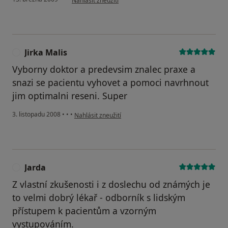
Nahlásit zneužití
Jirka Malis
J
Vyborny doktor a predevsim znalec praxe a
snazi se pacientu vyhovet a pomoci navrhnout
jim optimalni reseni. Super
podle názoru uživatele Jirka Malis
3. listopadu 2008
•
•
•
Nahlásit zneužití
Jarda
J
Z vlastní zkušenosti i z doslechu od známých je
to velmi dobrý lékař - odborník s lidským
přístupem k pacientům a vzorným
vystupováním.