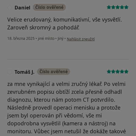
Daniel
Číslo ověřené
D
Velice erudovaný, komunikativní, vše vysvětlí.
Zaroveň skromný a pohodář.
podle názoru uživatele Daniel
18. března 2025
•
jiné místo
•
Jiný
•
Nahlásit zneužití
Tomáš J.
Číslo ověřené
T
za mne vynikající a velmi zručný lékař. Po velmi
zevrubném popisu obtíží zcela přesně odhadl
diagnozu, kterou nám potom CT potvrdilo.
Následně provedl operaci menisku a protože
jsem byl operován při vědomí, vše mi
dopodrobna vysvětlil (kamera a nástroj) na
monitoru. Vůbec jsem netušil že dokáže takové