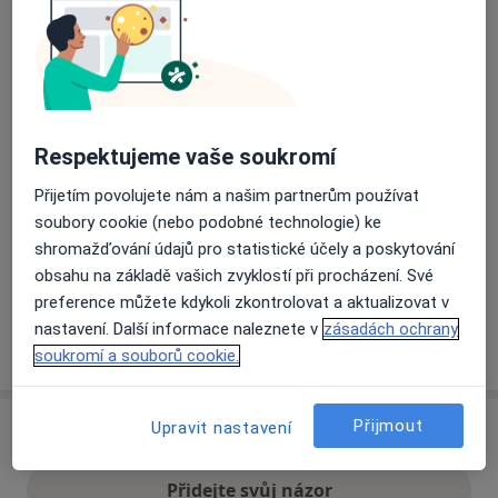
Přiblížit mapu
se otevře v nové záložce
Dostupnost
Na této adrese online kalendář není aktivní
Respektujeme vaše soukromí
Co mám v takové situaci udělat?
Přijetím povolujete nám a našim partnerům používat
soubory cookie (nebo podobné technologie) ke
Způsoby platby (soukromé návštěvy)
shromažďování údajů pro statistické účely a poskytování
Na teto adrese lékař přijímá pacienty na pojišťovnu
obsahu na základě vašich zvyklostí při procházení. Své
Detaily
preference můžete kdykoli zkontrolovat a aktualizovat v
nastavení. Další informace naleznete v
zásadách ochrany
Více
o adrese
soukromí a souborů cookie.
Přijmout
Upravit nastavení
Názory
Přidejte svůj názor