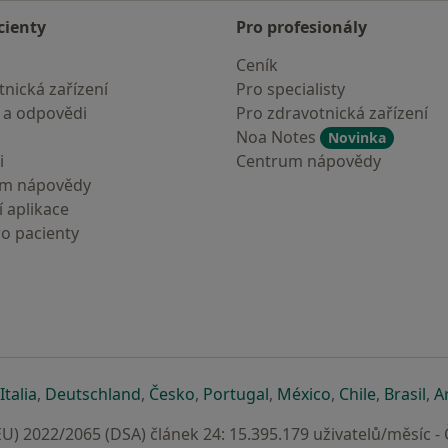
cienty
Pro profesionály
Ceník
nická zařízení
Pro specialisty
 a odpovědi
Pro zdravotnická zařízení
Noa Notes
Novinka
i
Centrum nápovědy
um nápovědy
 aplikace
ro pacienty
záložce
 v nové záložce
e otevře v nové záložce
se otevře v nové záložce
se otevře v nové záložce
se otevře v nové záložce
se otevře v nové záložc
se otevře v nov
se otevře
se 
Italia
,
Deutschland
,
Česko
,
Portugal
,
México
,
Chile
,
Brasil
,
A
U) 2022/2065 (DSA) článek 24: 15.395.179 uživatelů/měsíc -