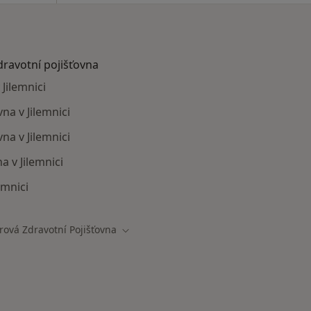
dravotní pojišťovna
Jilemnici
na v Jilemnici
a v Jilemnici
 v Jilemnici
emnici
ová Zdravotní Pojišťovna
ěsta
Změna města