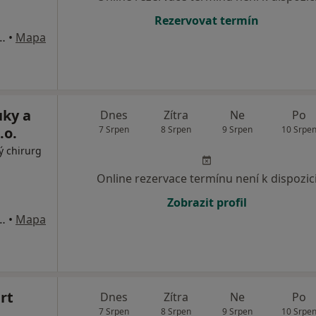
Rezervovat termín
ho 267, Vysoké nad Jizerou
•
Mapa
uky a
Dnes
Zítra
Ne
Po
.o.
7 Srpen
8 Srpen
9 Srpen
10 Srpe
ý chirurg
Online rezervace termínu není k dispozic
Zobrazit profil
ho 267, Vysoké nad Jizerou
•
Mapa
rt
Dnes
Zítra
Ne
Po
7 Srpen
8 Srpen
9 Srpen
10 Srpe