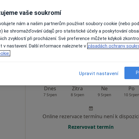
 Stica
Dnes
Zítra
Ne
Po
ujeme vaše soukromí
7 Srpen
8 Srpen
9 Srpen
10 Srpe
ovolujete nám a našim partnerům používat soubory cookie (nebo po
e) ke shromažďování údajů pro statistické účely a poskytování obs
Online rezervace termínu není k dispozic
ich zvyklostí při procházení. Své preference můžete kdykoli zkontro
t v nastavení. Další informace naleznete v
zásadách ochrany soukr
Rezervovat termín
okie.
P
Upravit nastavení
Dnes
Zítra
Ne
Po
7 Srpen
8 Srpen
9 Srpen
10 Srpe
Online rezervace termínu není k dispozic
Rezervovat termín