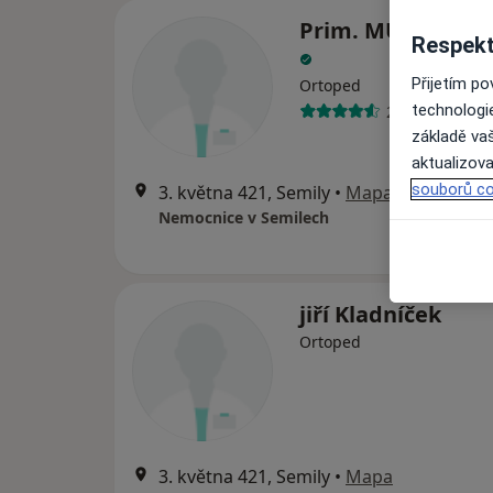
Prim. MUDr. Peter
Respekt
Přijetím p
Ortoped
technologi
27 názorů
základě vaš
aktualizova
souborů co
3. května 421, Semily
•
Mapa
Nemocnice v Semilech
jiří Kladníček
Ortoped
3. května 421, Semily
•
Mapa