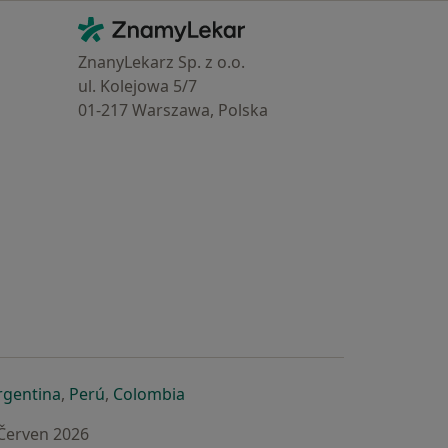
Kontakt
ZnamyLekar - Hlavní stránka
ZnanyLekarz Sp. z o.o.
ul. Kolejowa 5/7
01-217 Warszawa, Polska
e
é záložce
 v nové záložce
otevře v nové záložce
se otevře v nové záložce
se otevře v nové záložce
se otevře v nové záložce
rgentina
,
Perú
,
Colombia
 Červen 2026