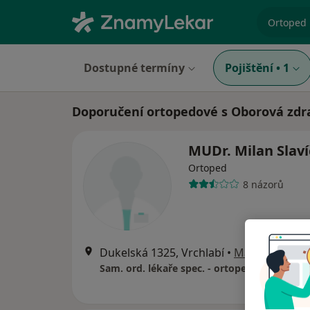
specializ
Dostupné termíny
Pojištění
•
1
Doporučení ortopedové s Oborová zdra
MUDr. Milan Slav
Ortoped
8 názorů
Dukelská 1325, Vrchlabí
•
Mapa
Sam. ord. lékaře spec. - ortopedie