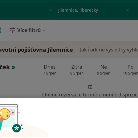
ace, nemoc nebo příjmení
Město nebo region
Více filtrů
votní pojišťovna Jilemnice
Jak řadíme výsledky vyhl
íček
Dnes
Zítra
Ne
Po
7 Srpen
8 Srpen
9 Srpen
10 Srpe
Online rezervace termínu není k dispozic
Rezervovat termín