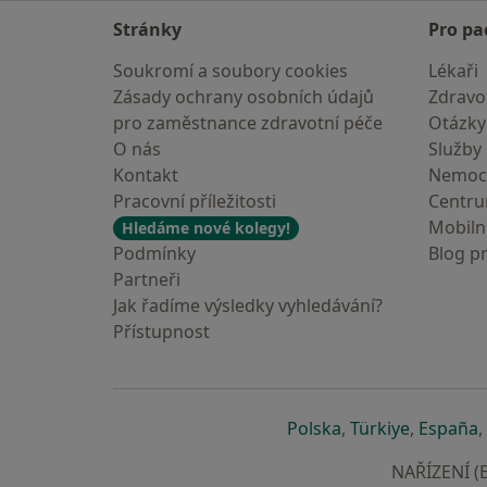
Stránky
Pro pa
Soukromí a soubory cookies
Lékaři
Zásady ochrany osobních údajů
Zdravot
pro zaměstnance zdravotní péče
Otázky
O nás
Služby
Kontakt
Nemoc
Pracovní příležitosti
Centr
Mobilní
Hledáme nové kolegy!
Podmínky
Blog p
Partneři
Jak řadíme výsledky vyhledávání?
Přístupnost
se otevře v nové 
se otevře
s
Polska
,
Türkiye
,
España
,
NAŘÍZENÍ (E