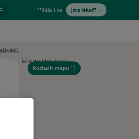
Přihlásit se
Jste lékař?
edávání?
Út
St
Čt
Rozbalit mapu
n
11 Srpen
12 Srpen
13 Srpen
i