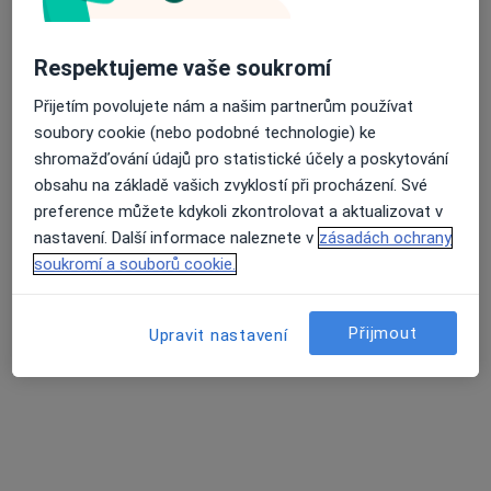
Na nábřeží 1488/8b, Havířov
•
Mapa
Ortopedie Havířov MUDr. Jiří Přistal
Respektujeme vaše soukromí
Tento specialista nenabízí online rezervaci termínu na této adrese.
Přijetím povolujete nám a našim partnerům používat
Rezervovat termín
soubory cookie (nebo podobné technologie) ke
shromažďování údajů pro statistické účely a poskytování
obsahu na základě vašich zvyklostí při procházení. Své
preference můžete kdykoli zkontrolovat a aktualizovat v
nastavení. Další informace naleznete v
zásadách ochrany
soukromí a souborů cookie.
Přijmout
Upravit nastavení
MUDr. Roman Pękala
Ortoped
4 názory
Žižkova 54A, Karviná
•
Mapa