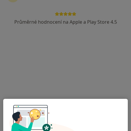
19 názorů
Lidická 886/43, Havířov
•
Mapa
Průměrné hodnocení na Apple a Play Store 4.5
Ortopedická ambulance, HAV ORT s.r.o. - ONLINE REZERVACE Vašeho ošetření na
Tento specialista nenabízí online rezervaci termínu na této adrese.
Rezervovat termín
MUDr. Jiří Přistal
·
Více
Ortoped
94 názorů