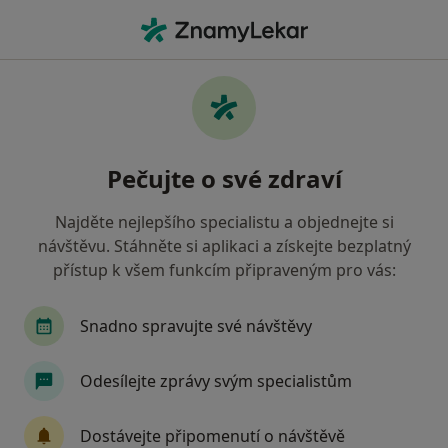
Hla
Ortoped • Karviná, moravskoslezský
Filtry
• 1
Mapa
Doporučení ortopedové s Oborová zdravotní
Pečujte o své zdraví
pojišťovna Karviná
Jak řadíme výsledky vyhledávání?
Najděte nejlepšího specialistu a objednejte si
návštěvu. Stáhněte si aplikaci a získejte bezplatný
přístup k všem funkcím připraveným pro vás:
Snadno spravujte své návštěvy
Odesílejte zprávy svým specialistům
MUDr. Jiří Sztefek
Dostávejte připomenutí o návštěvě
Ortoped