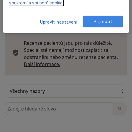
soukromí a souborů cookie.
Přijmout
Upravit nastavení
16 názorů
Recenze pacientů jsou pro nás důležité.
Specialisté nemají možnost zaplatit za
odstranění nebo změnu recenze pacienta.
Další informace o názorech
Další informace.
Hledejte v názorech