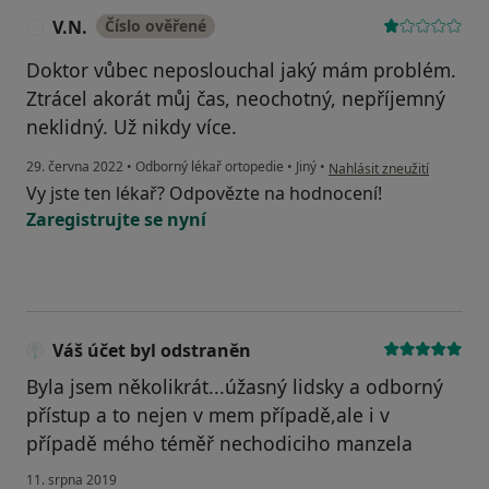
V.N.
Číslo ověřené
V
Doktor vůbec neposlouchal jaký mám problém.
Ztrácel akorát můj čas, neochotný, nepříjemný
neklidný. Už nikdy více.
podle názoru uživatele V.N
29. června 2022
•
Odborný lékař ortopedie
•
Jiný
•
Nahlásit zneužití
Vy jste ten lékař? Odpovězte na hodnocení!
Zaregistrujte se nyní
Váš účet byl odstraněn
Byla jsem několikrát...úžasný lidsky a odborný
přístup a to nejen v mem případě,ale i v
případě mého téměř nechodiciho manzela
11. srpna 2019