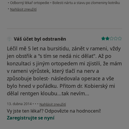
•
Odborný lékař ortopedie
•
Bolesti nártu a stavu po zlomeniny kotníku
podle názoru uživatele Váš účet byl odstraněn
•
Nahlásit zneužití
Váš účet byl odstraněn
Léčil mě 5 let na bursitidu, zánět v rameni, vždy
jen obstřik a "s tím se nedá nic dělat". Až po
konzultaci s jiným ortopedem mi zjistili, že mám
v rameni výrůstek, který tlačí na nerv a
způsobuje bolest- následovala operace a vše
bylo hned v pořádku. Přitom dr. Kobierský mi
dělal rentgen kloubu...tak nevím...
podle názoru uživatele Váš účet byl odstraněn
13. dubna 2014
•
•
•
Nahlásit zneužití
Vy jste ten lékař? Odpovězte na hodnocení!
Zaregistrujte se nyní