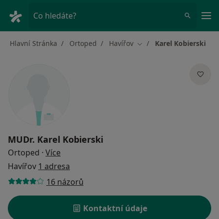
Hla
Co hledáte?
Hlavní Stránka
Ortoped
Havířov
Karel Kobierski
Změna města
MUDr.
Karel Kobierski
o specializacích
Ortoped
·
Více
Havířov
1 adresa
16 názorů
Kontaktní údaje