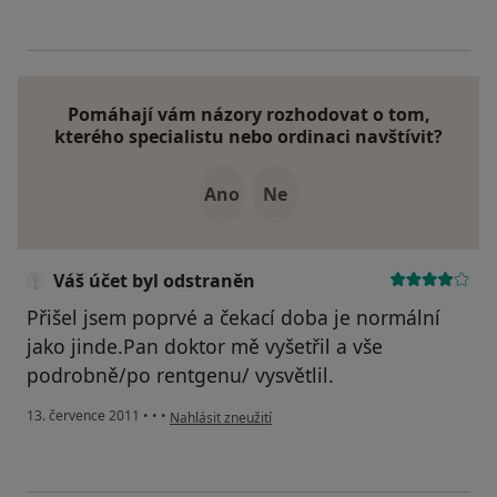
Pomáhají vám názory rozhodovat o tom,
kterého specialistu nebo ordinaci navštívit?
Ano
Ne
Váš účet byl odstraněn
Přišel jsem poprvé a čekací doba je normální
jako jinde.Pan doktor mě vyšetřil a vše
podrobně/po rentgenu/ vysvětlil.
podle názoru uživatele Váš účet byl odstraněn
13. července 2011
•
•
•
Nahlásit zneužití