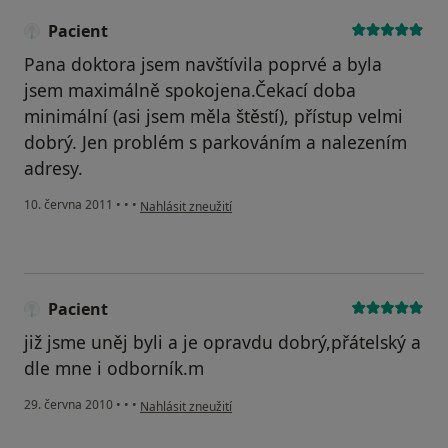
Pacient
Pana doktora jsem navštívila poprvé a byla
jsem maximálně spokojena.Čekací doba
minimální (asi jsem měla štěstí), přístup velmi
dobrý. Jen problém s parkováním a nalezením
adresy.
podle názoru uživatele Pacient
10. června 2011
•
•
•
Nahlásit zneužití
Pacient
již jsme uněj byli a je opravdu dobrý,přátelský a
dle mne i odborník.m
podle názoru uživatele Pacient
29. června 2010
•
•
•
Nahlásit zneužití