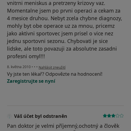
vnitrni meniskus a pretrzeny krizovy vaz.
Momentalne jsem po prvni operaci a cekam za
4 mesice druhou. Nebyt zcela chybne diagnozy,
mohly byt obe operace uz za mnou, pricemz
jako aktivni sportovec jsem prisel o vice nez
jednu sportovni sezonu. Chybovati je sice
lidske, ale toto povazuji za absolutne zasadni
profesni omyl!!!
podle názoru uživatele Váš účet byl odstraněn
8. května 2010
•
•
•
Nahlásit zneužití
Vy jste ten lékař? Odpovězte na hodnocení!
Zaregistrujte se nyní
Váš účet byl odstraněn
Pan doktor je velmi příjemný,ochotný a člověk