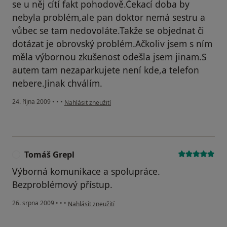
se u něj cítí fakt pohodově.Čekací doba by
nebyla problém,ale pan doktor nemá sestru a
vůbec se tam nedovoláte.Takže se objednat či
dotázat je obrovský problém.Ačkoliv jsem s ním
měla výbornou zkušenost odešla jsem jinam.S
autem tam nezaparkujete není kde,a telefon
nebere.Jinak chválím.
podle názoru uživatele Váš účet byl odstraněn
24. října 2009
•
•
•
Nahlásit zneužití
Tomáš Grepl
T
Výborná komunikace a spolupráce.
Bezproblémový přístup.
podle názoru uživatele Tomáš Grepl
26. srpna 2009
•
•
•
Nahlásit zneužití