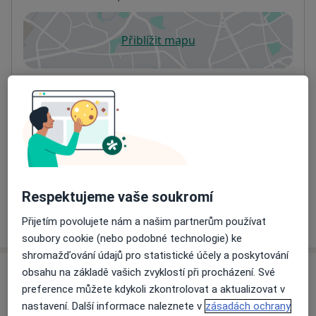
Přiblížit mapu
se otevře v nové záložce
Dostupnost
Na této adrese online kalendář není aktivní
Co mám v takové situaci udělat?
Způsoby platby (soukromé návštěvy)
Na teto adrese lékař přijímá pacienty na pojišťovnu
Detaily
Respektujeme vaše soukromí
Více
Přijetím povolujete nám a našim partnerům používat
o adrese
soubory cookie (nebo podobné technologie) ke
shromažďování údajů pro statistické účely a poskytování
obsahu na základě vašich zvyklostí při procházení. Své
Názory
preference můžete kdykoli zkontrolovat a aktualizovat v
nastavení. Další informace naleznete v
zásadách ochrany
Přidejte svůj názor