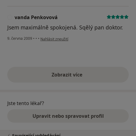
vanda Penkovová
V
Jsem maximálně spokojená. Sqělý pan doktor.
podle názoru uživatele vanda Penkovová
9. června 2009
•
•
•
Nahlásit zneužití
Zobrazit více
výše uvedené názory
Jste tento lékař?
Upravit nebo spravovat profil
Související vyhledávání