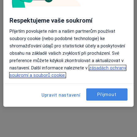
Respektujeme vaše soukromí
Přijetím povolujete nám a našim partnerům používat
soubory cookie (nebo podobné technologie) ke
MUDr. Jan Bláha
shromažďování údajů pro statistické účely a poskytování
Ortoped
obsahu na základě vašich zvyklostí při procházení. Své
7 názorů
preference můžete kdykoli zkontrolovat a aktualizovat v
nastavení. Další informace naleznete v
zásadách ochrany
Zašovská 778, Valašské Meziříčí
•
Mapa
soukromí a souborů cookie.
Medica Chirurgica s.r.o.
Tento specialista nenabízí online rezervaci termínu na této adrese.
Přijmout
Upravit nastavení
Rezervovat termín