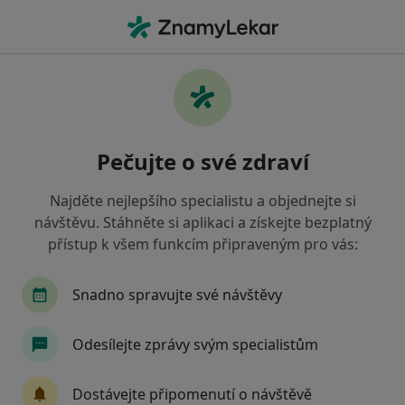
Hla
Ortoped • Nový Jičín, moravskoslezský
Filtry
Mapa
Ortoped Nový Jičín
Pečujte o své zdraví
Jak řadíme výsledky vyhledávání?
Najděte nejlepšího specialistu a objednejte si
návštěvu. Stáhněte si aplikaci a získejte bezplatný
Jakou pojišťovnu máte?
přístup k všem funkcím připraveným pro vás:
Vojenská zdravotní pojišťovna ČR
Revírní bra
Snadno spravujte své návštěvy
Odesílejte zprávy svým specialistům
Dostávejte připomenutí o návštěvě