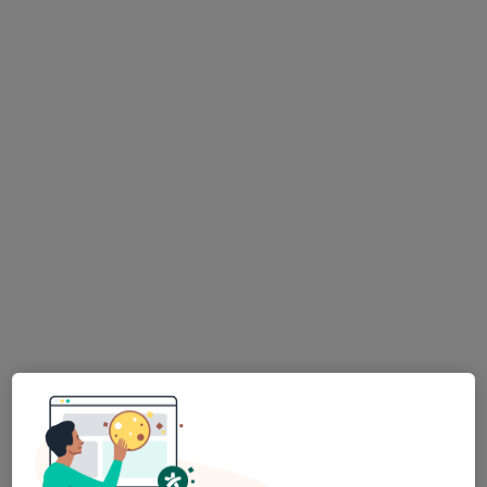
MUDr. Ivo Vaněček
Ortoped
20 názorů
Adresa 1
Adresa 2
Wolkerova 3, Nový Jičín
•
Mapa
Ortopedická ambulance + rázové vlny
Tento specialista nenabízí online rezervaci termínu na této adrese.
Rezervovat termín