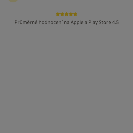
Průměrné hodnocení na Apple a Play Store 4.5
MUDr. David Surý
·
Více
Ortoped
34 názorů
Adresa 1
Adresa 2
Rožnovská 241, Frenštát pod Radhoštěm
•
Mapa
Orth-Traum spol s r.o.
Tento specialista nenabízí online rezervaci termínu na této adrese.
Rezervovat termín