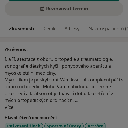
Rezervovat termín
Zkušenosti
Ceník
Adresy
Názory pacientů (
Zkušenosti
I. a II. atestace z oboru ortopedie a traumatologie,
sonografie dětských kyčlí, pohybového aparátu a
myoskeletální medicíny.
Mým cílem je poskytnout Vám kvalitní komplexní péči v
oboru ortopedie. Mohu Vám nabídnout příjemné
prostředí a krátkou objednávací dobu k ošetření v
mých ortopedických ordinacích.
O mně
Moderní vyšetřovací metody, vybavení a nejnovější
Více
léčebné postupy, včetně léčby krevní plazmou.
Hlavní léčená onemocnění
Poškození šlach
Sportovní úrazy
Artróza