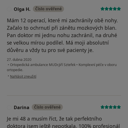
Olga H.
Číslo ověřené
O
Mám 12 operací, které mi zachránily obě nohy.
Začalo to ochrnutí při zánětu mozkových blan.
Pan doktor mi jednu nohu zachránil, na druhé
se velkou mírou podílel. Má moji absolutní
důvěru a vždy tu pro své pacienty je.
27. dubna 2020
•
Ortopedická ambulance MUDr.Jiří Sztefek
•
Komplexní péče v oboru
ortopedie.
podle názoru uživatele Olga H.
•
Nahlásit zneužití
Darina
Číslo ověřené
D
Je mi 48 a musím říct, že tak perfektního
doktora jsem ještě nepotkala. 100% profesionál