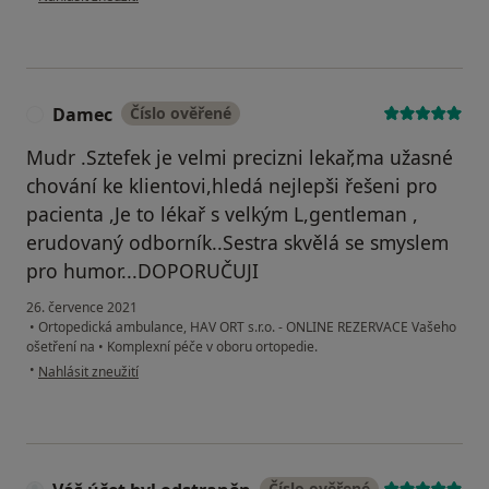
Damec
Číslo ověřené
D
Mudr .Sztefek je velmi precizni lekař,ma užasné
chování ke klientovi,hledá nejlepši řešeni pro
pacienta ,Je to lékař s velkým L,gentleman ,
erudovaný odborník..Sestra skvělá se smyslem
pro humor...DOPORUČUJI
26. července 2021
•
Ortopedická ambulance, HAV ORT s.r.o. - ONLINE REZERVACE Vašeho
ošetření na
•
Komplexní péče v oboru ortopedie.
podle názoru uživatele Damec
•
Nahlásit zneužití
Číslo ověřené