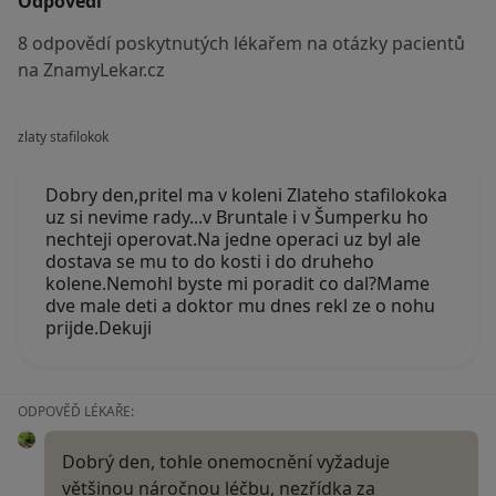
Odpovědi
8 odpovědí poskytnutých lékařem na otázky pacientů
na ZnamyLekar.cz
zlaty stafilokok
Dobry den,pritel ma v koleni Zlateho stafilokoka
uz si nevime rady...v Bruntale i v Šumperku ho
nechteji operovat.Na jedne operaci uz byl ale
dostava se mu to do kosti i do druheho
kolene.Nemohl byste mi poradit co dal?Mame
dve male deti a doktor mu dnes rekl ze o nohu
prijde.Dekuji
ODPOVĚĎ LÉKAŘE:
Dobrý den, tohle onemocnění vyžaduje
většinou náročnou léčbu, nezřídka za