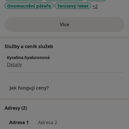
a11y_sr_more_
Onemocnění páteře
Tenisový loket
+2
Více
o zkušenostech
Služby a ceník služeb
Kyselina hyaluronová
Detaily
Jak fungují ceny?
Adresy (2)
Adresa 1
Adresa 2