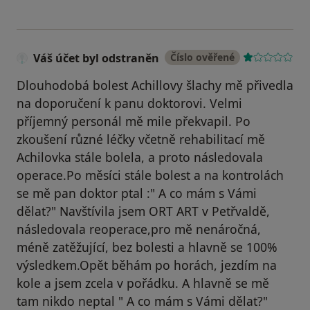
Váš účet byl odstraněn
Číslo ověřené
Dlouhodobá bolest Achillovy šlachy mě přivedla
na doporučení k panu doktorovi. Velmi
příjemný personál mě mile překvapil. Po
zkoušení různé léčky včetně rehabilitací mě
Achilovka stále bolela, a proto následovala
operace.Po měsíci stále bolest a na kontrolách
se mě pan doktor ptal :" A co mám s Vámi
dělat?" Navštívila jsem ORT ART v Petřvaldě,
následovala reoperace,pro mě nenáročná,
méně zatěžující, bez bolesti a hlavně se 100%
výsledkem.Opět běhám po horách, jezdím na
kole a jsem zcela v pořádku. A hlavně se mě
tam nikdo neptal " A co mám s Vámi dělat?"