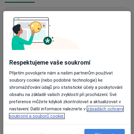
Ortopedická ambulance, HAV ORT s.r.o. -
ONLINE REZERVACE Vašeho ošetření na
Lidická 886/43,
Havířov
736 01
Přiblížit mapu
se otevře v nové záložce
Respektujeme vaše soukromí
Dostupnost
Na této adrese online kalendář není aktivní
Přijetím povolujete nám a našim partnerům používat
Co mám v takové situaci udělat?
soubory cookie (nebo podobné technologie) ke
shromažďování údajů pro statistické účely a poskytování
Způsoby platby (soukromé návštěvy)
obsahu na základě vašich zvyklostí při procházení. Své
Na teto adrese lékař přijímá pacienty na pojišťovnu
preference můžete kdykoli zkontrolovat a aktualizovat v
Detaily
nastavení. Další informace naleznete v
zásadách ochrany
soukromí a souborů cookie.
Více
o adrese