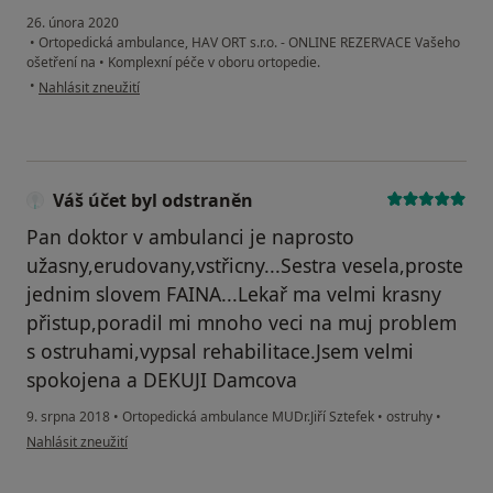
26. února 2020
•
Ortopedická ambulance, HAV ORT s.r.o. - ONLINE REZERVACE Vašeho
ošetření na
•
Komplexní péče v oboru ortopedie.
podle názoru uživatele Darina
•
Nahlásit zneužití
Váš účet byl odstraněn
Pan doktor v ambulanci je naprosto
užasny,erudovany,vstřicny...Sestra vesela,proste
jednim slovem FAINA...Lekař ma velmi krasny
přistup,poradil mi mnoho veci na muj problem
s ostruhami,vypsal rehabilitace.Jsem velmi
spokojena a DEKUJI Damcova
9. srpna 2018
•
Ortopedická ambulance MUDr.Jiří Sztefek
•
ostruhy
•
podle názoru uživatele Váš účet byl odstraněn
Nahlásit zneužití