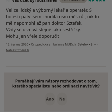
Váš účet byl odstraněn
Velice lidský a výborný lékař a operatér. S
bolesti paty jsem chodila osm měsíců , nikdo
mě nepomohl až pan doktor Sztefek.
Vždy se usmívá stejně jako sestřičky.
Mohu jen vřele doporučit
12. června 2020
•
Ortopedická ambulance MUDr.Jiří Sztefek
•
Jiný
•
podle názoru uživatele Váš účet byl odstraněn
Nahlásit zneužití
Pomáhají vám názory rozhodovat o tom,
kterého specialistu nebo ordinaci navštívit?
Ano
Ne