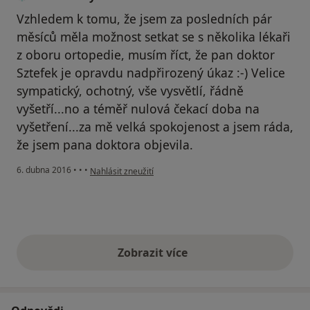
Vzhledem k tomu, že jsem za posledních pár
měsíců měla možnost setkat se s několika lékaři
z oboru ortopedie, musím říct, že pan doktor
Sztefek je opravdu nadpřirozený úkaz :-) Velice
sympatický, ochotný, vše vysvětlí, řádně
vyšetří...no a téměř nulová čekací doba na
vyšetření...za mě velká spokojenost a jsem ráda,
že jsem pana doktora objevila.
podle názoru uživatele Váš účet byl odstraněn
6. dubna 2016
•
•
•
Nahlásit zneužití
Zobrazit více
výše uvedené názory