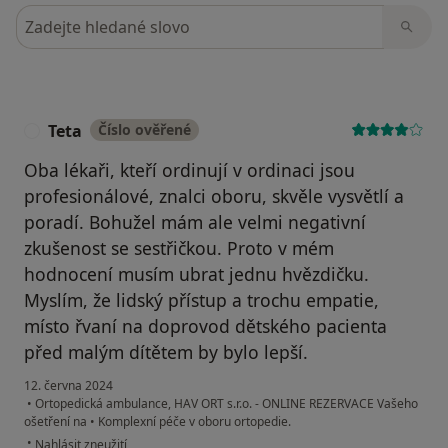
Hledejte v názorech
Teta
Číslo ověřené
T
Oba lékaři, kteří ordinují v ordinaci jsou
profesionálové, znalci oboru, skvěle vysvětlí a
poradí. Bohužel mám ale velmi negativní
zkušenost se sestřičkou. Proto v mém
hodnocení musím ubrat jednu hvězdičku.
Myslím, že lidský přístup a trochu empatie,
místo řvaní na doprovod dětského pacienta
před malým dítětem by bylo lepší.
12. června 2024
•
Ortopedická ambulance, HAV ORT s.r.o. - ONLINE REZERVACE Vašeho
ošetření na
•
Komplexní péče v oboru ortopedie.
podle názoru uživatele Teta
•
Nahlásit zneužití