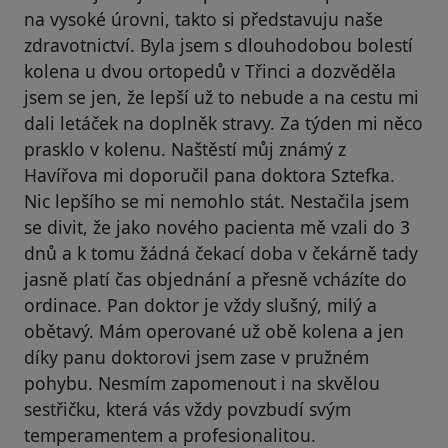
na vysoké úrovni, takto si představuju naše
zdravotnictví. Byla jsem s dlouhodobou bolestí
kolena u dvou ortopedů v Třinci a dozvěděla
jsem se jen, že lepší už to nebude a na cestu mi
dali letáček na doplněk stravy. Za týden mi něco
prasklo v kolenu. Naštěstí můj známý z
Havířova mi doporučil pana doktora Sztefka.
Nic lepšího se mi nemohlo stát. Nestačila jsem
se divit, že jako nového pacienta mě vzali do 3
dnů a k tomu žádná čekací doba v čekárně tady
jasně platí čas objednání a přesně vcházíte do
ordinace. Pan doktor je vždy slušný, milý a
obětavý. Mám operované už obě kolena a jen
díky panu doktorovi jsem zase v pružném
pohybu. Nesmím zapomenout i na skvělou
sestřičku, která vás vždy povzbudí svým
temperamentem a profesionalitou.