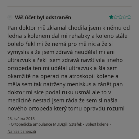
Váš účet byl odstraněn
Pan doktor mě zklamal chodila jsem k němu od
ledna s kolenem dal mi rehabky a koleno stále
bolelo řekl mi že nemá pro mě nic a že si
vymyslis a že jsem zdravá neudělal mi ani
ultrazvuk a řekl jsem zdravá navštívila jineho
ortopeda ten mi udělal ultrazvuk a šla sem
okamžitě na operaci na atroskopii kolene a
měla sem tak natrženy meniskus a zánět pan
doktor mi sice podal ruku usmál ale to v
medicíně nestaci jsem ráda že sem si našla
nového ortopeda který tomu opravdu rozumi
28. května 2018
•
Ortopedická ambulance MUDr.Jiří Sztefek
•
Bolest kolene
•
podle názoru uživatele Váš účet byl odstraněn
Nahlásit zneužití