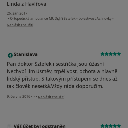
Linda z Havířova
26. září 2017
•
Ortopedická ambulance MUDr.Jiří Sztefek
•
bolestivost Achilovky
•
podle názoru uživatele Váš účet byl odstraněn
Nahlásit zneužití
Stanislava
S
Pan doktor Sztefek i sestřička jsou úžasní
Nechybí jim úsměv, trpělivost, ochota a hlavně
lidský přístup. S takovým přístupem se dnes až
tak člověk nesetká.Vždy ráda doporučím.
podle názoru uživatele Stanislava
9. června 2016
•
•
•
Nahlásit zneužití
Váš účet byl odstraněn