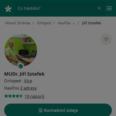
Hla
Co hledáte?
Hlavní Stránka
Ortoped
Havířov
Jiří Sztefek
Změna města
MUDr.
Jiří Sztefek
o specializacích
Ortoped
·
Více
Havířov
2 adresy
19 názorů
Kontaktní údaje