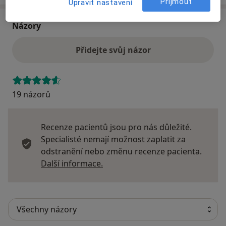
Přijmout
Upravit nastavení
Názory
Přidejte svůj názor
19 názorů
Recenze pacientů jsou pro nás důležité.
Specialisté nemají možnost zaplatit za
odstranění nebo změnu recenze pacienta.
Další informace o názorech
Další informace.