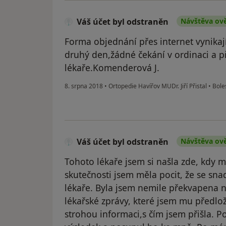
Váš účet byl odstraněn
Návštěva ov
Forma objednání přes internet vynikaj
druhý den,žádné čekání v ordinaci a p
lékaře.Komenderová J.
8. srpna 2018
•
Ortopedie Havířov MUDr. Jiří Přistal
•
Boles
Váš účet byl odstraněn
Návštěva ov
Tohoto lékaře jsem si našla zde, kdy m
skutečnosti jsem měla pocit, že se sna
lékaře. Byla jsem nemile překvapena n
lékařské zprávy, které jsem mu předlož
strohou informaci,s čím jsem přišla. P