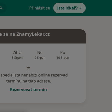
Přihlásit se
Jste lékař?
e se na ZnamyLekar.cz
Zítra
Ne
Po
Út
St
8 Srpen
9 Srpen
10 Srpen
11 Srpen
12 Srp
specialista nenabízí online rezervaci
termínu na této adrese.
Rezervovat termín