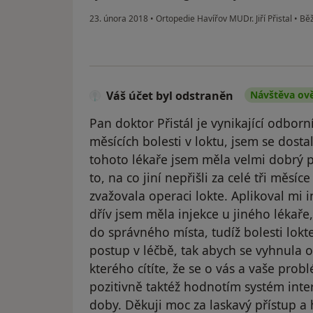
23. února 2018
•
Ortopedie Havířov MUDr. Jiří Přistal
•
Běž
Váš účet byl odstraněn
Návštěva ov
Pan doktor Přistál je vynikající odbor
měsících bolesti v loktu, jsem se dost
tohoto lékaře jsem měla velmi dobrý po
to, na co jiní nepřišli za celé tři měsíce
zvažovala operaci lokte. Aplikoval mi i
dřív jsem měla injekce u jiného lékaře
do správného místa, tudíž bolesti lokt
postup v léčbě, tak abych se vyhnula op
kterého cítíte, že se o vás a vaše pro
pozitivně taktéž hodnotím systém int
doby. Děkuji moc za laskavý přístup 