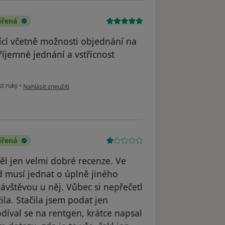
ěřená
ící včetně možnosti objednání na
říjemné jednání a vstřícnost
podle názoru uživatele Váš účet byl odstraněn
t ruky
•
Nahlásit zneužití
ěřená
ěl jen velmi dobré recenze. Ve
d musí jednat o úplně jiného
ávštěvou u něj. Vůbec si nepřečetl
ila. Stačila jsem podat jen
odíval se na rentgen, krátce napsal