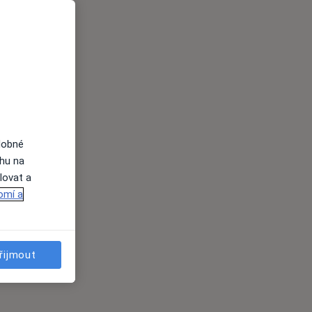
dobné
ahu na
lovat a
omí a
řijmout