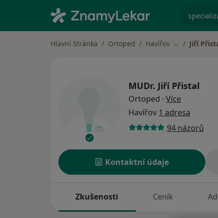
specializ
Hlavní Stránka
Ortoped
Havířov
Jiří Přist
Změna města
MUDr.
Jiří Přistal
o speciali
Ortoped
·
Více
Havířov
1 adresa
94 názorů
Kontaktní údaje
Zkušenosti
Ceník
Ad