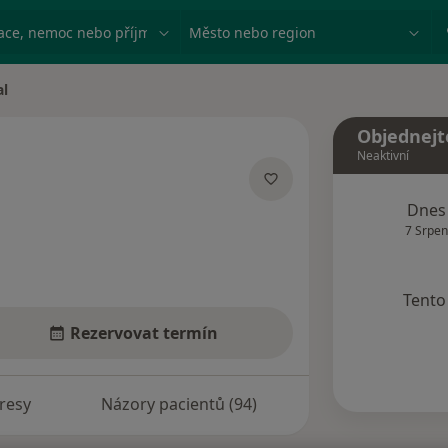
ace, nemoc nebo příjmení
Město nebo region
al
Objednejt
Neaktivní
zacích
Dnes
7 Srpen
Tento 
Rezervovat termín
resy
Názory pacientů (94)