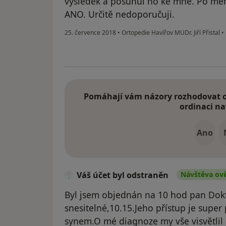
výsledek a posunul ho ke mně. Po mém 
ANO. Určitě nedoporučuji.
25. července 2018
•
Ortopedie Havířov MUDr. Jiří Přistal
•
Pomáhají vám názory rozhodovat o 
ordinaci na
Ano
Váš účet byl odstraněn
Návštěva ov
Byl jsem objednán na 10 hod pan Dok
snesitelné,10.15.Jeho přístup je super 
synem.O mé diagnoze my vše visvětlil 