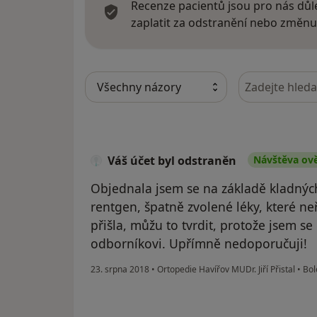
Recenze pacientů jsou pro nás důle
zaplatit za odstranění nebo změnu
Hledejte v ná
Váš účet byl odstraněn
Návštěva ov
Objednala jsem se na základě kladných
rentgen, špatně zvolené léky, které ne
přišla, můžu to tvrdit, protože jsem 
odborníkovi. Upřímně nedoporučuji!
23. srpna 2018
•
Ortopedie Havířov MUDr. Jiří Přistal
•
Bol