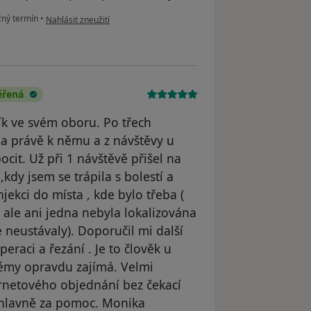
podle názoru uživatele Váš účet byl odstraněn
ný termín
•
Nahlásit zneužití
ěřená
ník ve svém oboru. Po třech
ala právě k němu a z návštěvy u
cit. Už při 1 návštěvě přišel na
 ,kdy jsem se trápila s bolestí a
njekci do místa , kde bylo třeba (
, ale ani jedna nebyla lokalizována
e neustávaly). Doporučil mi další
eraci a řezání . Je to člověk u
blémy opravdu zajímá. Velmi
ernetového objednání bez čekací
a hlavně za pomoc. Monika