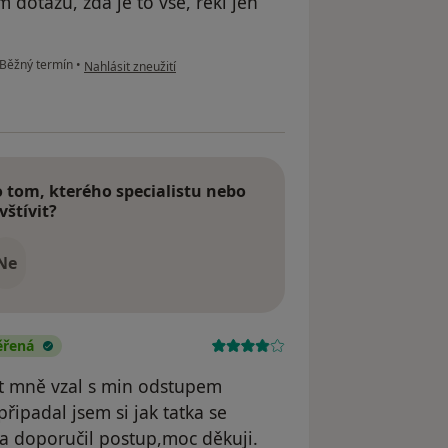
dotazu, zda je to vše, řekl jen
podle názoru uživatele Váš účet byl odstraněn
Běžný termín
•
Nahlásit zneužití
tom, kterého specialistu nebo
vštívit?
Ne
ěřená
t mně vzal s min odstupem
připadal jsem si jak tatka se
a doporučil postup,moc děkuji.