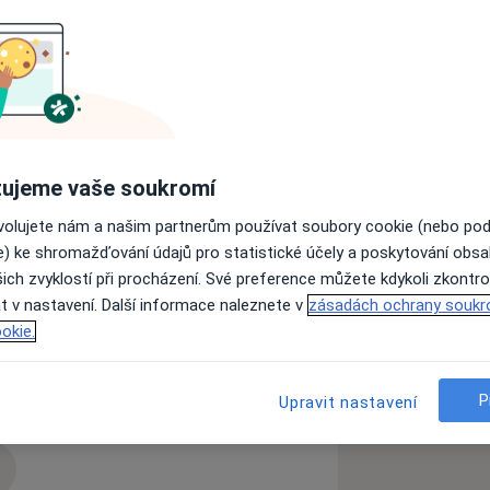
jiné -„nadstandardní“- poplatky.
 lékaře, ačkoliv jakákoliv předchozí
ujeme vaše soukromí
ovolujete nám a našim partnerům používat soubory cookie (nebo po
ho lékaře v dané odbornosti, a máte
e) ke shromažďování údajů pro statistické účely a poskytování obs
ich zvyklostí při procházení. Své preference můžete kdykoli zkontro
jné odbornosti, pakliže máte k tomu
t v nastavení. Další informace naleznete v
zásadách ochrany soukr
okie.
oradíme, a to je neochota VZP- 111 k
a11y_sr_more_diseases
chy hybnosti
+1
P
Upravit nastavení
et. Proto bohužel klienty z VZP nemohu
zkušenostech