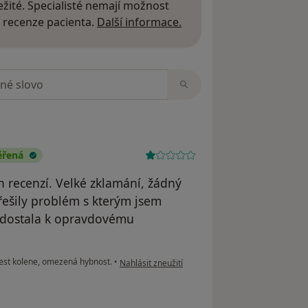
žité. Specialisté nemají možnost
Další informace o názor
 recenze pacienta.
Další informace.
zorech
ěřená
 recenzí. Velké zklamání, žádný
řešily problém s kterým jsem
se dostala k opravdovému
podle názoru uživatele Váš účet byl odstraněn
est kolene, omezená hybnost.
•
Nahlásit zneužití