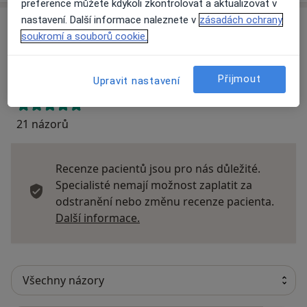
preference můžete kdykoli zkontrolovat a aktualizovat v
nastavení. Další informace naleznete v
zásadách ochrany
Názory
soukromí a souborů cookie.
Přidejte svůj názor
Přijmout
Upravit nastavení
21 názorů
Recenze pacientů jsou pro nás důležité.
Specialisté nemají možnost zaplatit za
odstranění nebo změnu recenze pacienta.
Další informace o názorech
Další informace.