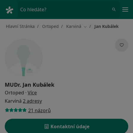
Hla
Co hledáte?
Hlavní Stránka
Ortoped
Karviná
Jan Kubálek
Změna města
MUDr.
Jan Kubálek
o specializacích
Ortoped
·
Více
Karviná
2 adresy
21 názorů
Kontaktní údaje