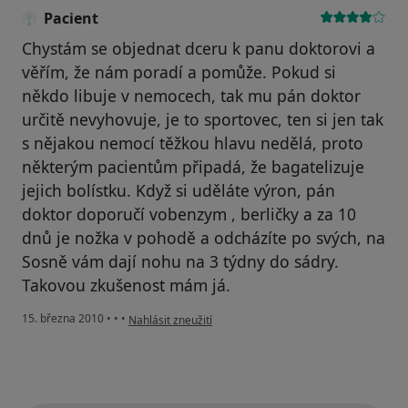
Pacient
Chystám se objednat dceru k panu doktorovi a
věřím, že nám poradí a pomůže. Pokud si
někdo libuje v nemocech, tak mu pán doktor
určitě nevyhovuje, je to sportovec, ten si jen tak
s nějakou nemocí těžkou hlavu nedělá, proto
některým pacientům připadá, že bagatelizuje
jejich bolístku. Když si uděláte výron, pán
doktor doporučí vobenzym , berličky a za 10
dnů je nožka v pohodě a odcházíte po svých, na
Sosně vám dají nohu na 3 týdny do sádry.
Takovou zkušenost mám já.
podle názoru uživatele Pacient
15. března 2010
•
•
•
Nahlásit zneužití