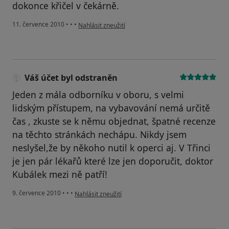
dokonce křičel v čekárně.
podle názoru uživatele Pacient
11. července 2010
•
•
•
Nahlásit zneužití
Váš účet byl odstraněn
Jeden z mála odborníku v oboru, s velmi
lidským přístupem, na vybavování nemá určitě
čas , zkuste se k němu objednat, špatné recenze
na těchto stránkách nechápu. Nikdy jsem
neslyšel,že by někoho nutil k operci aj. V Třinci
je jen pár lékařů které lze jen doporučit, doktor
Kubálek mezi ně patří!
podle názoru uživatele Váš účet byl odstraněn
9. července 2010
•
•
•
Nahlásit zneužití