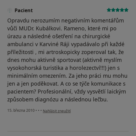
Pacient
Opravdu nerozumím negativním komentářům
vůči MUDr. Kubálkovi. Rameno, které mi po
úrazu a následné ošetření na chirurgické
ambulanci v Karviné Ráji vypadávalo při každé
příležitosti , mi artroskopicky zoperoval tak, že
dnes mohu aktivně sportovat (aktivně myslím
vysokohorská turistika a horolezectví!!!) jen s
minimálním omezením. Za jeho práci mu mohu
jen a jen poděkovat. A co se týče komunikace s
pacientem? Profesionální, vždy vysvětlí laickým
způsobem diagnózu a následnou lečbu.
podle názoru uživatele Pacient
15. března 2010
•
•
•
Nahlásit zneužití