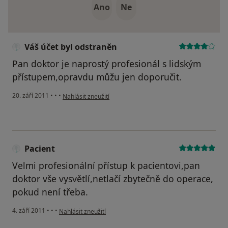
Ano
Ne
Váš účet byl odstraněn
Pan doktor je naprostý profesionál s lidským
přístupem,opravdu můžu jen doporučit.
podle názoru uživatele Váš účet byl odstraněn
20. září 2011
•
•
•
Nahlásit zneužití
Pacient
Velmi profesionální přístup k pacientovi,pan
doktor vše vysvětlí,netlačí zbytečně do operace,
pokud není třeba.
podle názoru uživatele Pacient
4. září 2011
•
•
•
Nahlásit zneužití