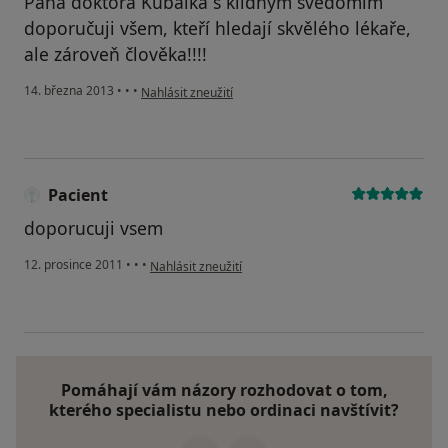
Pana doktora Kubálka s klidným svědomím
doporučuji všem, kteří hledají skvělého lékaře,
ale zároveň člověka!!!!
podle názoru uživatele Váš účet byl odstraněn
14. března 2013
•
•
•
Nahlásit zneužití
Pacient
doporucuji vsem
podle názoru uživatele Pacient
12. prosince 2011
•
•
•
Nahlásit zneužití
Pomáhají vám názory rozhodovat o tom,
kterého specialistu nebo ordinaci navštívit?