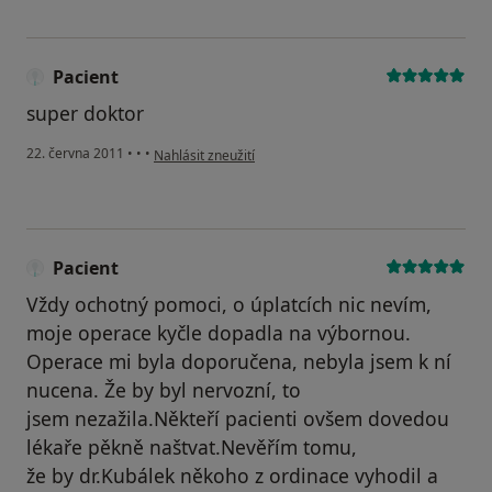
Pacient
super doktor
podle názoru uživatele Pacient
22. června 2011
•
•
•
Nahlásit zneužití
Pacient
Vždy ochotný pomoci, o úplatcích nic nevím,
moje operace kyčle dopadla na výbornou.
Operace mi byla doporučena, nebyla jsem k ní
nucena. Že by byl nervozní, to
jsem nezažila.Někteří pacienti ovšem dovedou
lékaře pěkně naštvat.Nevěřím tomu,
že by dr.Kubálek někoho z ordinace vyhodil a