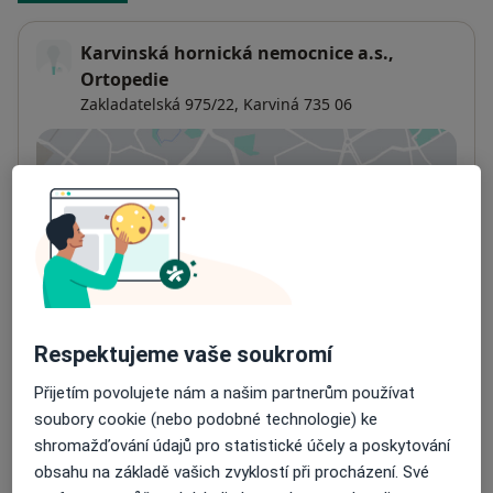
Karvinská hornická nemocnice a.s.,
Ortopedie
Zakladatelská 975/22,
Karviná
735 06
Přiblížit mapu
se otevře v nové záložce
Dostupnost
Na této adrese online kalendář není aktivní
Co mám v takové situaci udělat?
Způsoby platby (soukromé návštěvy)
Respektujeme vaše soukromí
Na teto adrese lékař přijímá pacienty na pojišťovnu
Detaily
Přijetím povolujete nám a našim partnerům používat
soubory cookie (nebo podobné technologie) ke
shromažďování údajů pro statistické účely a poskytování
Více
o adrese
obsahu na základě vašich zvyklostí při procházení. Své