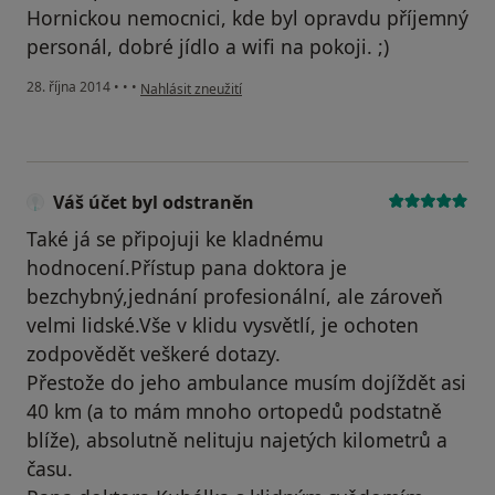
Hornickou nemocnici, kde byl opravdu příjemný
personál, dobré jídlo a wifi na pokoji. ;)
podle názoru uživatele Váš účet byl odstraněn
28. října 2014
•
•
•
Nahlásit zneužití
Váš účet byl odstraněn
Také já se připojuji ke kladnému
hodnocení.Přístup pana doktora je
bezchybný,jednání profesionální, ale zároveň
velmi lidské.Vše v klidu vysvětlí, je ochoten
zodpovědět veškeré dotazy.
Přestože do jeho ambulance musím dojíždět asi
40 km (a to mám mnoho ortopedů podstatně
blíže), absolutně nelituju najetých kilometrů a
času.