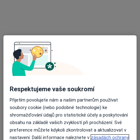
ORTOPEDIE - MUDr. Milan Karpíšek
Tento specialista nenabízí online rezervaci termínu na této adrese.
Rezervovat termín
K dispozici jsou specialisté
Tito specialisté se nacházejí mimo Kladno,
středočeský, v oblastech blízkých vašemu
vyhledávání.
Respektujeme vaše soukromí
Přijetím povolujete nám a našim partnerům používat
soubory cookie (nebo podobné technologie) ke
shromažďování údajů pro statistické účely a poskytování
obsahu na základě vašich zvyklostí při procházení. Své
preference můžete kdykoli zkontrolovat a aktualizovat v
nastavení. Další informace naleznete v
zásadách ochrany