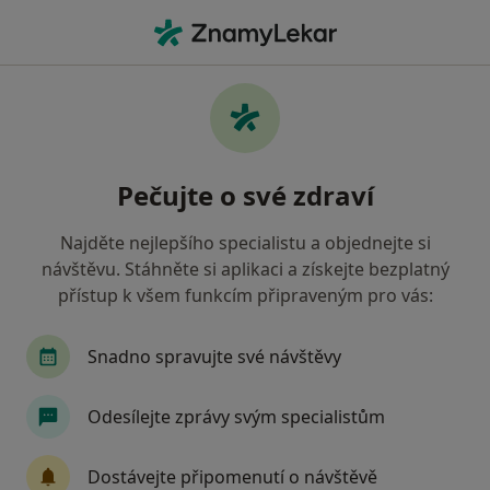
Hla
Ortoped • Kladno, středočeský
Filtry
• 1
Mapa
Doporučení ortopedové s Oborová zdravotní
Pečujte o své zdraví
pojišťovna Kladno
Jak řadíme výsledky vyhledávání?
Najděte nejlepšího specialistu a objednejte si
návštěvu. Stáhněte si aplikaci a získejte bezplatný
přístup k všem funkcím připraveným pro vás:
Snadno spravujte své návštěvy
Odesílejte zprávy svým specialistům
MUDr. Vladimír Lemon
Dostávejte připomenutí o návštěvě
·
Více
Ortoped, Chirurg