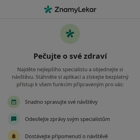
Hla
Otorinolaryngolog • Kladno, středočeský
Filtry
• 1
Mapa
Doporučení otorinolaryngologové s Oborová
Pečujte o své zdraví
zdravotní pojišťovna Kladno
Jak řadíme výsledky vyhledávání?
Najděte nejlepšího specialistu a objednejte si
návštěvu. Stáhněte si aplikaci a získejte bezplatný
přístup k všem funkcím připraveným pro vás:
Snadno spravujte své návštěvy
Odesílejte zprávy svým specialistům
MUDr. Vladimír Čuba
Dostávejte připomenutí o návštěvě
·
Více
Otorinolaryngolog, Chirurg