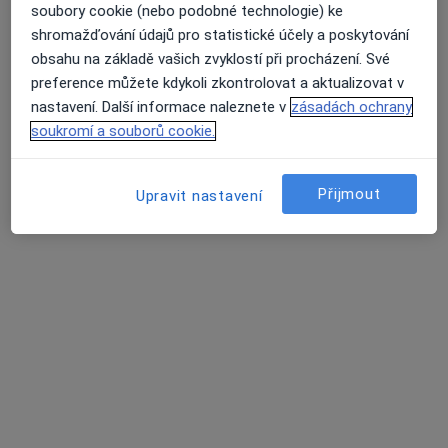
Samostatná ordinace ORL
soubory cookie (nebo podobné technologie) ke
shromažďování údajů pro statistické účely a poskytování
Tento specialista nenabízí online rezervaci termínu na této adrese.
obsahu na základě vašich zvyklostí při procházení. Své
Rezervovat termín
preference můžete kdykoli zkontrolovat a aktualizovat v
nastavení. Další informace naleznete v
zásadách ochrany
soukromí a souborů cookie.
K dispozici jsou specialisté
Přijmout
Upravit nastavení
Tito specialisté se nacházejí mimo Kladno,
středočeský, v oblastech blízkých vašemu
vyhledávání.