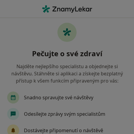
Hla
Otorinolaryngolog • Most, ústecký
Filtry
• 1
Mapa
Doporučení otorinolaryngologové s Oborová
Pečujte o své zdraví
zdravotní pojišťovna Most
Jak řadíme výsledky vyhledávání?
Najděte nejlepšího specialistu a objednejte si
návštěvu. Stáhněte si aplikaci a získejte bezplatný
přístup k všem funkcím připraveným pro vás:
Snadno spravujte své návštěvy
Odesílejte zprávy svým specialistům
MUDr. Jan Bartůšek
Dostávejte připomenutí o návštěvě
Otorinolaryngolog