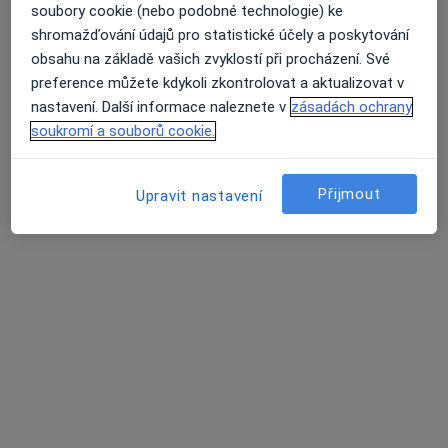
Tento specialista nenabízí online rezervaci termínu na této adrese.
soubory cookie (nebo podobné technologie) ke
shromažďování údajů pro statistické účely a poskytování
Rezervovat termín
obsahu na základě vašich zvyklostí při procházení. Své
preference můžete kdykoli zkontrolovat a aktualizovat v
nastavení. Další informace naleznete v
zásadách ochrany
soukromí a souborů cookie.
K dispozici jsou specialisté
Tito specialisté se nacházejí mimo Most, ústecký, v
Přijmout
Upravit nastavení
oblastech blízkých vašemu vyhledávání.
MUDr. Barbora Lischkeová
·
Více
Otorinolaryngolog