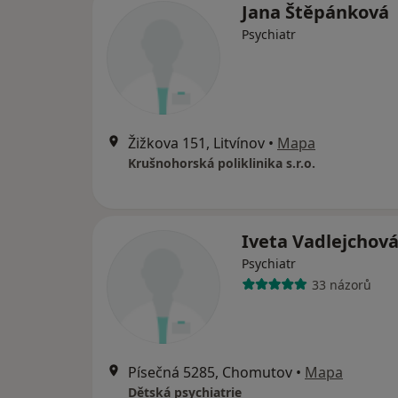
Jana Štěpánková
Psychiatr
Žižkova 151, Litvínov
•
Mapa
Krušnohorská poliklinika s.r.o.
Iveta Vadlejchov
Psychiatr
33 názorů
Písečná 5285, Chomutov
•
Mapa
Dětská psychiatrie