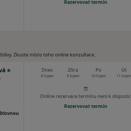
Rezervovat termín
vštěvy. Zkuste místo toho online konzultace.
ová
Dnes
Zítra
Po
Út
8 Srpen
9 Srpen
10 Srpen
11 Srpe
,
Online rezervace termínu není k dispozic
Rezervovat termín
išťovnou