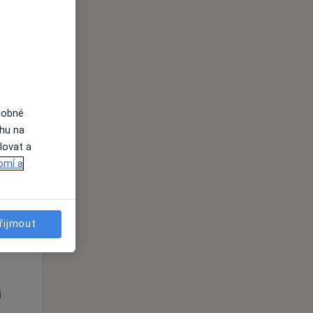
St
Čt
Pá
n
12 Srpen
13 Srpen
14 Srpen
i
dobné
ahu na
lovat a
omí a
řijmout
St
Čt
Pá
n
12 Srpen
13 Srpen
14 Srpen
i