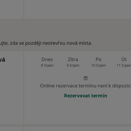
ujte, zda se později neotevřou nová místa.
vá
Dnes
Zítra
Po
Út
8 Srpen
9 Srpen
10 Srpen
11 Srpe
Online rezervace termínu není k dispozic
Rezervovat termín