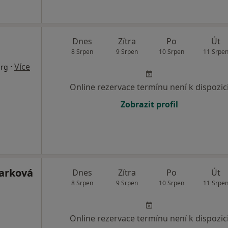
Dnes
Zítra
Po
Út
8 Srpen
9 Srpen
10 Srpen
11 Srpe
·
Více
urg
Online rezervace termínu není k dispozic
Zobrazit profil
arková
Dnes
Zítra
Po
Út
8 Srpen
9 Srpen
10 Srpen
11 Srpe
Online rezervace termínu není k dispozic