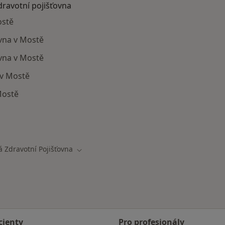
dravotní pojišťovna
ostě
ovna v Mostě
vna v Mostě
 v Mostě
Mostě
ají smlouvu s Oborová zdravotní pojišťovna
 Zdravotní Pojišťovna
a
Změna města
cienty
Pro profesionály