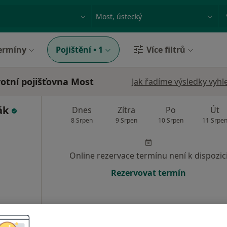
ace, nemoc nebo příjmení
Město nebo region
ermíny
Pojištění
•
1
Více filtrů
otní pojišťovna Most
Jak řadíme výsledky vyhl
ák
Dnes
Zítra
Po
Út
8 Srpen
9 Srpen
10 Srpen
11 Srpe
Online rezervace termínu není k dispozic
Rezervovat termín