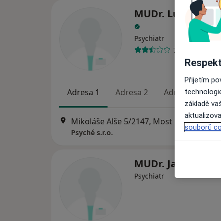
MUDr. Lucie Rolk
Psychiatr
7 názorů
Respekt
Přijetím p
Adresa 1
Adresa 2
Adresa 3
technologi
základě vaš
aktualizova
Mikoláše Alše 5/2147, Most
•
Mapa
souborů co
Psyché s.r.o.
MUDr. Jana Černá
Psychiatr