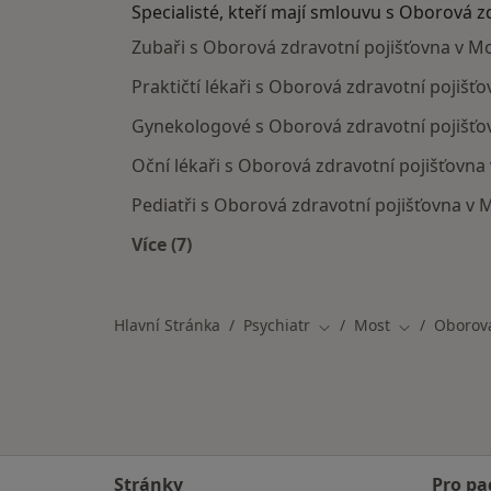
Specialisté, kteří mají smlouvu s Oborová z
Zubaři s Oborová zdravotní pojišťovna v M
Praktičtí lékaři s Oborová zdravotní pojišť
Gynekologové s Oborová zdravotní pojišťo
Oční lékaři s Oborová zdravotní pojišťovna
Pediatři s Oborová zdravotní pojišťovna v 
Více (7)
Více v kategorii: Specialisté, kteří m
Hlavní Stránka
Psychiatr
Most
Oborová
Změna města
Změna měst
Stránky
Pro pa