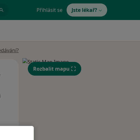
Přihlásit se
Jste lékař?
edávání?
St
Čt
Pá
Rozbalit mapu
n
12 Srpen
13 Srpen
14 Srpen
i