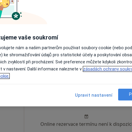
o Nová
Dnes
Zítra
Po
Út
8 Srpen
9 Srpen
10 Srpen
11 Srpe
Online rezervace termínu není k dispozic
ujeme vaše soukromí
Rezervovat termín
ovolujete nám a našim partnerům používat soubory cookie (nebo po
e) ke shromažďování údajů pro statistické účely a poskytování obs
ich zvyklostí při procházení. Své preference můžete kdykoli zkontro
t v nastavení. Další informace naleznete v
zásadách ochrany soukr
okie.
P
Upravit nastavení
Dnes
Zítra
Po
Út
8 Srpen
9 Srpen
10 Srpen
11 Srpe
Online rezervace termínu není k dispozic