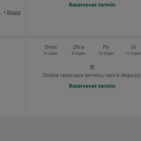
Rezervovat termín
í nad Labem
•
Mapa
Dnes
Zítra
Po
Út
8 Srpen
9 Srpen
10 Srpen
11 Srpe
Online rezervace termínu není k dispozic
Rezervovat termín