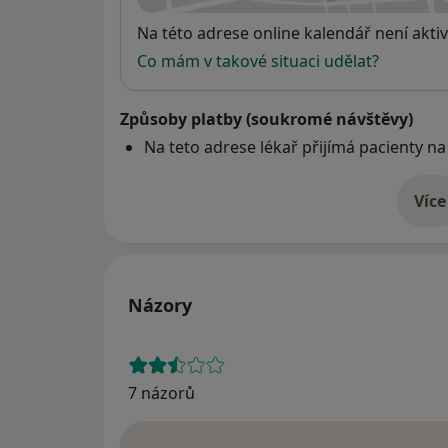
Dostupnost
Na této adrese online kalendář není aktiv
Co mám v takové situaci udělat?
Způsoby platby (soukromé návštěvy)
Na teto adrese lékař přijímá pacienty na
Více
o 
Názory
7 názorů