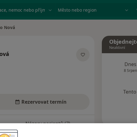
ace, nemoc nebo příjmení
Město nebo region
ko Nová
Objednejt
Neaktivní
Nová
izacích
Dnes
8 Srpen
Tento 
Rezervovat termín
Názory pacientů (7)