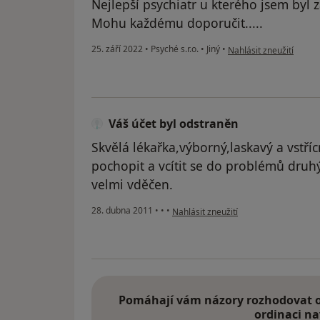
Nejlepší psychiatr u kterého jsem byl 
Mohu každému doporučit.....
podle názoru uživatele
25. září 2022
•
Psyché s.r.o.
•
Jiný
•
Nahlásit zneužití
Váš účet byl odstraněn
Skvělá lékařka,výborný,laskavý a vstří
pochopit a vcítit se do problémů druh
velmi vděčen.
podle názoru uživatele Váš účet byl 
28. dubna 2011
•
•
•
Nahlásit zneužití
Pomáhají vám názory rozhodovat o 
ordinaci na