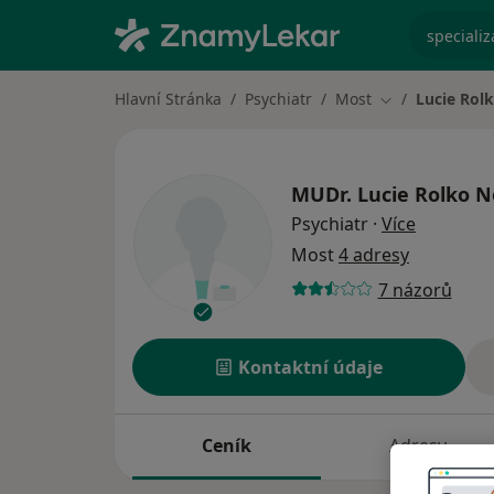
specializ
Hlavní Stránka
Psychiatr
Most
Lucie Rol
Změna města
MUDr.
Lucie Rolko 
o special
Psychiatr
·
Více
Most
4 adresy
7 názorů
Kontaktní údaje
Ceník
Adresy