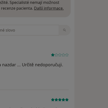
žité. Specialisté nemají možnost
Další informace o názor
 recenze pacienta.
Další informace.
zorech
 nazdar ... Určitě nedoporučuji.
le RT