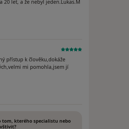
za 20 let, a že nebyl jeden.Lukas.M
 Lukáš.m
cný přístup k člověku,dokáže
ých,velmi mi pomohla,jsem jí
odstraněn
tom, kterého specialistu nebo
vštívit?