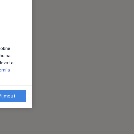
dobné
ahu na
lovat a
omí a
řijmout