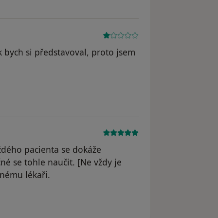
ak bych si představoval, proto jsem
aždého pacienta se dokáže
é se tohle naučit. [Ne vždy je
inému lékaři.