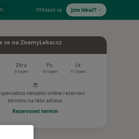
Přihlásit se
Jste lékař?
e se na ZnamyLekar.cz
Zítra
Po
Út
St
Čt
9 Srpen
10 Srpen
11 Srpen
12 Srpen
13 Srp
specialista nenabízí online rezervaci
termínu na této adrese.
Rezervovat termín