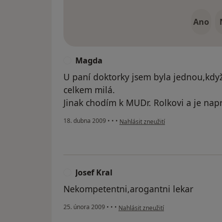
Ano
Magda
M
U paní doktorky jsem byla jednou,když
celkem milá.
Jinak chodím k MUDr. Rolkovi a je nap
podle názoru uživatele Magda
18. dubna 2009
•
•
•
Nahlásit zneužití
Josef Kral
J
Nekompetentni,arogantni lekar
podle názoru uživatele Josef Kral
25. února 2009
•
•
•
Nahlásit zneužití