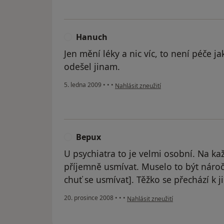
Hanuch
H
Jen mění léky a nic víc, to není péče j
odešel jinam.
podle názoru uživatele Hanuch
5. ledna 2009
•
•
•
Nahlásit zneužití
Bepux
B
U psychiatra to je velmi osobní. Na k
příjemně usmívat. Muselo to být náročn
chuť se usmívat]. Těžko se přechází k j
podle názoru uživatele Bepux
20. prosince 2008
•
•
•
Nahlásit zneužití