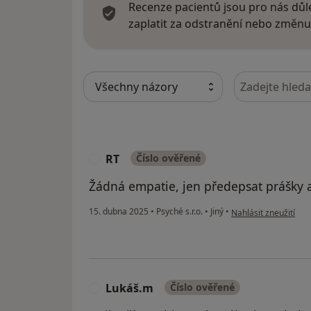
Recenze pacientů jsou pro nás důle
zaplatit za odstranění nebo změnu
Hledejte v ná
RT
Číslo ověřené
R
Žádná empatie, jen předepsat prášky a
podle názoru uživate
15. dubna 2025
•
Psyché s.r.o.
•
Jiný
•
Nahlásit zneužití
Lukáš.m
Číslo ověřené
L