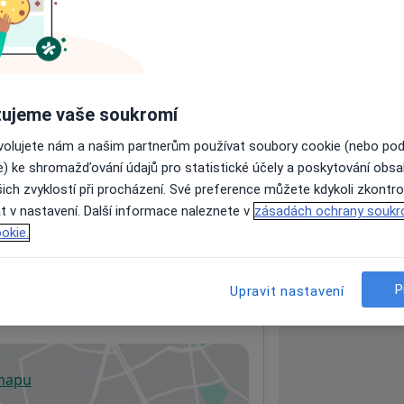
ách nejsou k dispozici
ádné informace o svých službách.
ujeme vaše soukromí
ovolujete nám a našim partnerům používat soubory cookie (nebo po
e) ke shromažďování údajů pro statistické účely a poskytování obs
ich zvyklostí při procházení. Své preference můžete kdykoli zkontro
t v nastavení. Další informace naleznete v
zásadách ochrany soukr
dresa 4
okie.
P
Upravit nastavení
 mapu
 otevře v nové záložce