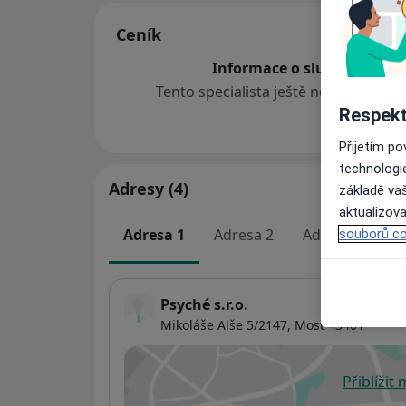
Ceník
Informace o službách a cen
Tento specialista ještě nepřidával ž
Respekt
Přijetím p
technologi
Adresy (4)
základě vaš
aktualizova
Adresa 1
Adresa 2
Adresa 3
A
souborů co
Psyché s.r.o.
Mikoláše Alše 5/2147,
Most
43401
Přiblížit
se