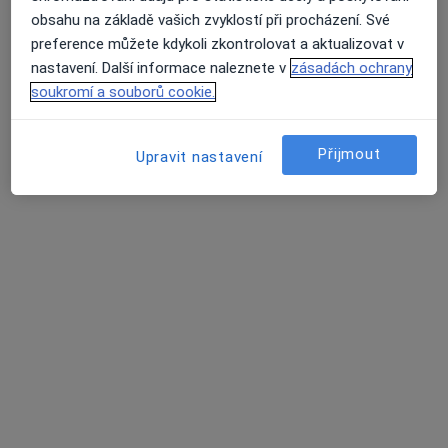
13 názorů
obsahu na základě vašich zvyklostí při procházení. Své
preference můžete kdykoli zkontrolovat a aktualizovat v
Nádražní 1, Třešť
•
Mapa
nastavení. Další informace naleznete v
zásadách ochrany
Psychiatrická ambulance
soukromí a souborů cookie.
Tento specialista nenabízí online rezervaci termínu na této adrese.
Rezervovat termín
Přijmout
Upravit nastavení
MUDr. Naděžda Kovaříková
Psychiatr
Masarykovo náměstí 1099/34, Jihlava
•
Mapa