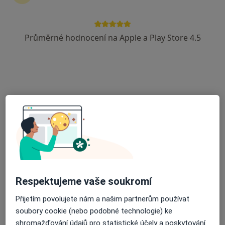
6 názorů
Havlíčkova 34a, Jihlava
•
Mapa
Průměrné hodnocení na Apple a Play Store 4.5
Psychiatrie Vysočina
Psychiatrické konzultace
600 Kč
Tento specialista nenabízí online rezervaci termínu na této adrese.
Rezervovat termín
Respektujeme vaše soukromí
Přijetím povolujete nám a našim partnerům používat
MUDr. Milan Pátek
soubory cookie (nebo podobné technologie) ke
Psychiatr
shromažďování údajů pro statistické účely a poskytování