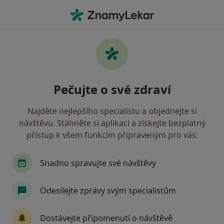
Hla
Psychiatr • Jihlava, vysočina
Filtry
• 1
Mapa
Doporučení psychiatři s Oborová zdravotní
Pečujte o své zdraví
pojišťovna Jihlava
Jak řadíme výsledky vyhledávání?
Najděte nejlepšího specialistu a objednejte si
návštěvu. Stáhněte si aplikaci a získejte bezplatný
přístup k všem funkcím připraveným pro vás:
Snadno spravujte své návštěvy
Odesílejte zprávy svým specialistům
MUDr. Kristýna Drozdová
Dostávejte připomenutí o návštěvě
·
Více
Psychiatr, Psycholog