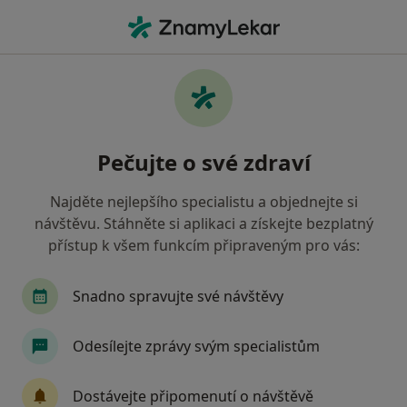
Hla
Psychiatr • Pardubice, pardubický
Filtry
• 1
Mapa
Doporučení psychiatři s Oborová zdravotní
Pečujte o své zdraví
pojišťovna Pardubice
Jak řadíme výsledky vyhledávání?
Najděte nejlepšího specialistu a objednejte si
návštěvu. Stáhněte si aplikaci a získejte bezplatný
přístup k všem funkcím připraveným pro vás:
Snadno spravujte své návštěvy
Odesílejte zprávy svým specialistům
MUDr. Jan Kolomazník
Dostávejte připomenutí o návštěvě
Psychiatr