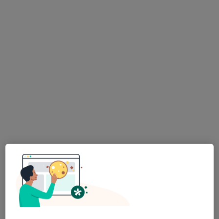
Smilova 405, Pardubice
•
Mapa
Sam. ord. lékaře spec. - psychiatrie
Tento specialista nenabízí online rezervaci termínu na této adrese.
Rezervovat termín
Helena Novotná
Psychiatr
31 názorů
Palackého třída 191, Chrudim
•
Mapa