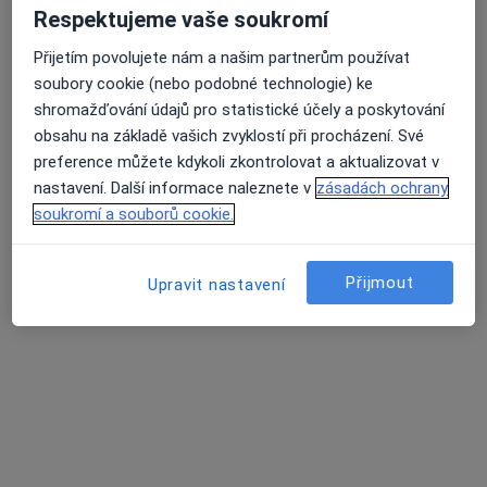
Poliklinika Chrudim
Respektujeme vaše soukromí
Tento specialista nenabízí online rezervaci termínu na této adrese.
Přijetím povolujete nám a našim partnerům používat
soubory cookie (nebo podobné technologie) ke
Rezervovat termín
shromažďování údajů pro statistické účely a poskytování
obsahu na základě vašich zvyklostí při procházení. Své
preference můžete kdykoli zkontrolovat a aktualizovat v
K dispozici jsou online konzultace
nastavení. Další informace naleznete v
zásadách ochrany
soukromí a souborů cookie.
Specialisté ve vaší oblasti nenabízí osobní návštěvy.
Zkuste místo toho online konzultace.
Přijmout
Upravit nastavení
MUDr. Šárka Bínová