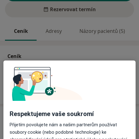
Rezervovat termín
Ceník
Adresy
Názory pacientů (5)
Ceník
Informace o službách a cenách nejsou k dispozici
Tento specialista ještě nepřidával žádné informace o
svých službách.
Respektujeme vaše soukromí
Adresy (2)
Přijetím povolujete nám a našim partnerům používat
Adresa 1
Adresa 2
soubory cookie (nebo podobné technologie) ke