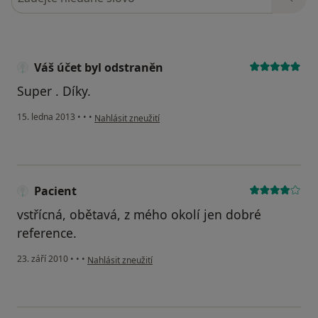
Váš účet byl odstraněn
Super . Díky.
podle názoru uživatele Váš účet byl odstraněn
15. ledna 2013
•
•
•
Nahlásit zneužití
Pacient
vstřícná, obětavá, z mého okolí jen dobré
reference.
podle názoru uživatele Pacient
23. září 2010
•
•
•
Nahlásit zneužití