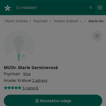
Hla
Co hledáte?
Hlavní Stránka
Psychiatr
Hradec Králové
Marie Ger
Změna města
MUDr.
Marie Gerstnerová
o specializacích
Psychiatr
·
Více
Hradec Králové
2 adresy
5 názorů
Kontaktní údaje