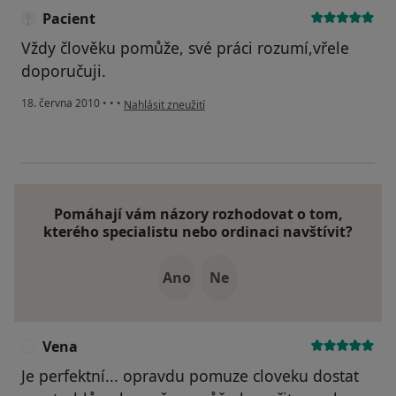
Pacient
Vždy člověku pomůže, své práci rozumí,vřele
doporučuji.
podle názoru uživatele Pacient
18. června 2010
•
•
•
Nahlásit zneužití
Pomáhají vám názory rozhodovat o tom,
kterého specialistu nebo ordinaci navštívit?
Ano
Ne
Vena
V
Je perfektní... opravdu pomuze cloveku dostat