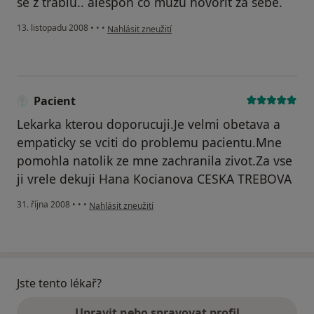
se z trablů.. alespoň co můžu hovořit za sebe.
podle názoru uživatele Vena
13. listopadu 2008
•
•
•
Nahlásit zneužití
Pacient
Lekarka kterou doporucuji.Je velmi obetava a
empaticky se vciti do problemu pacientu.Mne
pomohla natolik ze mne zachranila zivot.Za vse
ji vrele dekuji Hana Kocianova CESKA TREBOVA
podle názoru uživatele Pacient
31. října 2008
•
•
•
Nahlásit zneužití
Jste tento lékař?
Upravit nebo spravovat profil