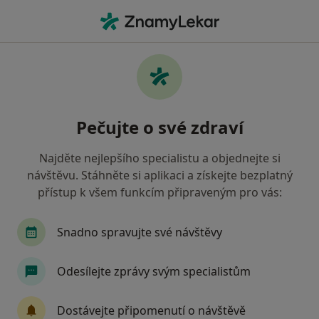
Hla
Psychiatr • Týniště nad Orlicí, královéhradecký
Filtry
Mapa
Psychiatr Týniště nad Orlicí
Pečujte o své zdraví
Jak řadíme výsledky vyhledávání?
Najděte nejlepšího specialistu a objednejte si
návštěvu. Stáhněte si aplikaci a získejte bezplatný
Jakou pojišťovnu máte?
přístup k všem funkcím připraveným pro vás:
Zdravotní pojišťovna ministerstva vnitra ČR
Z
Snadno spravujte své návštěvy
Odesílejte zprávy svým specialistům
Dostávejte připomenutí o návštěvě