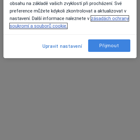
obsahu na základě vašich zvyklostí při procházení. Své
preference můžete kdykoli zkontrolovat a aktualizovat v
nastavení. Další informace naleznete v
zásadách ochrany
MUDr. Šárka Bínová
soukromí a souborů cookie.
·
Více
Psychiatr, Dětský psychiatr, Psychoterapeut
427 názorů
Přijmout
Konzultace online
Hrazeno pojišťovnou
Upravit nastavení
Tento specialista nenabízí online rezervaci termínu na této adrese.
Rezervovat termín