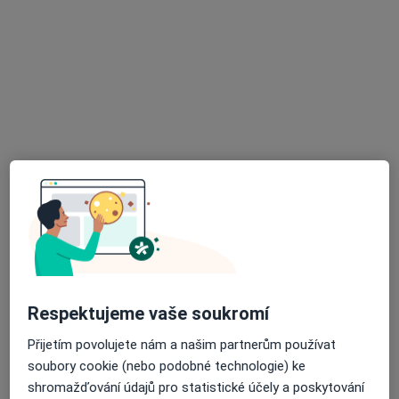
Psychiatr
6 názorů
Svatohavelská 266, Rychnov nad Kněžnou
•
Mapa
Psychiatrická ambulance
Tento specialista nenabízí online rezervaci termínu na této adrese.
Rezervovat termín
K dispozici jsou online konzultace
Specialisté ve vaší oblasti nenabízí osobní návštěvy.
Zkuste místo toho online konzultace.
Respektujeme vaše soukromí
Přijetím povolujete nám a našim partnerům používat
soubory cookie (nebo podobné technologie) ke
shromažďování údajů pro statistické účely a poskytování