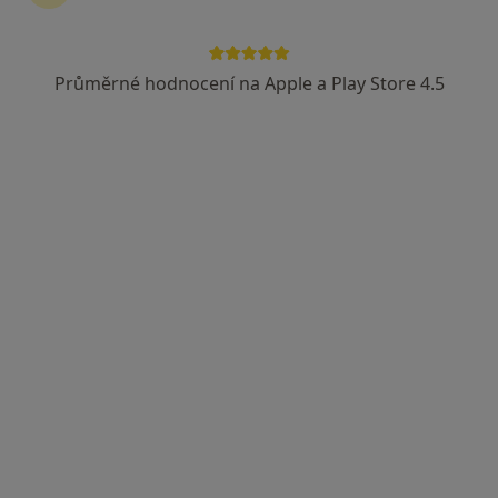
Průměrné hodnocení na Apple a Play Store 4.5
MUDr. Hana Sádlová
Psychiatr
11 názorů
třída SNP 636, Hradec Králové
•
Mapa
Sam. ord. lékaře spec. - psychiatrie
Tento specialista nenabízí online rezervaci termínu na této adrese.
Rezervovat termín