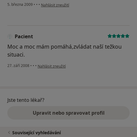
podle názoru uživatele Mája
5. března 2009
•
•
•
Nahlásit zneužití
Pacient
Moc a moc mám pomáhá,zvládat naší težkou
situaci.
podle názoru uživatele Pacient
27. září 2008
•
•
•
Nahlásit zneužití
Jste tento lékař?
Upravit nebo spravovat profil
Související vyhledávání