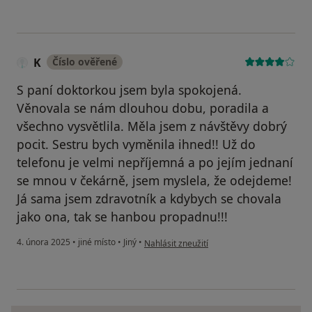
K
Číslo ověřené
S paní doktorkou jsem byla spokojená.
Věnovala se nám dlouhou dobu, poradila a
všechno vysvětlila. Měla jsem z návštěvy dobrý
pocit. Sestru bych vyměnila ihned!! Už do
telefonu je velmi nepříjemná a po jejím jednaní
se mnou v čekárně, jsem myslela, že odejdeme!
Já sama jsem zdravotník a kdybych se chovala
jako ona, tak se hanbou propadnu!!!
podle názoru uživatele K
4. února 2025
•
jiné místo
•
Jiný
•
Nahlásit zneužití