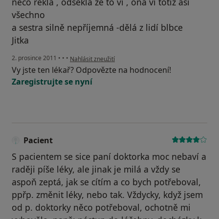
něco řekla , odsekla že to ví , ona ví totiž asi
všechno
a sestra silně nepříjemná -dělá z lidí blbce
Jitka
podle názoru uživatele Pacient
2. prosince 2011
•
•
•
Nahlásit zneužití
Vy jste ten lékař? Odpovězte na hodnocení!
Zaregistrujte se nyní
Pacient
S pacientem se sice paní doktorka moc nebaví a
raději píše léky, ale jinak je milá a vždy se
aspoň zeptá, jak se cítím a co bych potřeboval,
ppřp. změnit léky, nebo tak. Vždycky, když jsem
od p. doktorky něco potřeboval, ochotně mi