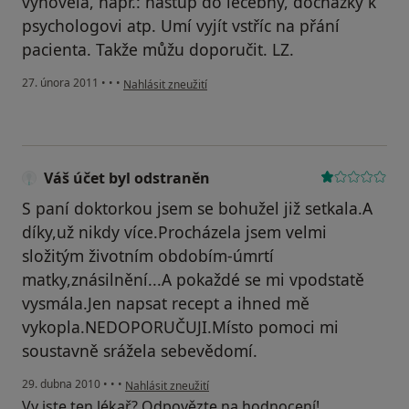
vyhověla, např.: nástup do léčebny, docházky k
psychologovi atp. Umí vyjít vstříc na přání
pacienta. Takže můžu doporučit. LZ.
podle názoru uživatele Pacient
27. února 2011
•
•
•
Nahlásit zneužití
Váš účet byl odstraněn
S paní doktorkou jsem se bohužel již setkala.A
díky,už nikdy více.Procházela jsem velmi
složitým životním obdobím-úmrtí
matky,znásilnění...A pokaždé se mi vpodstatě
vysmála.Jen napsat recept a ihned mě
vykopla.NEDOPORUČUJI.Místo pomoci mi
soustavně srážela sebevědomí.
podle názoru uživatele Váš účet byl odstraněn
29. dubna 2010
•
•
•
Nahlásit zneužití
Vy jste ten lékař? Odpovězte na hodnocení!