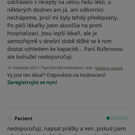
odcházelo s recepty na celou řadu léků, u
některých dodnes ani já, ani odborníci
nechápeme, proč mi byly tehdy předepsány...
Po péči lékařky jsem skončila na první
hospitalizaci. Jsou lepší lékaři, ale je
samozřejmě v dnešní době těžké se k nim
dostat vzhledem ke kapacitě... Paní Ruferovou
ale bohužel nedoporučuji.
podle názoru uživatele
16. listopadu 2023
•
Psychiatrická ambulance
•
Jiný
•
Nahlásit zneužití
Vy jste ten lékař? Odpovězte na hodnocení!
Zaregistrujte se nyní
Pacient
nedoporučuji, napsat prášky a ven ,pokud jsem