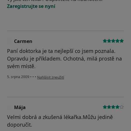
Zaregistrujte se nyní
Carmen
C
Paní doktorka je ta nejlepší co jsem poznala.
Opravdu je příkladem. Ochotná, milá prostě na
svém místě.
podle názoru uživatele Carmen
5. srpna 2009
•
•
•
Nahlásit zneužití
Mája
M
Velmi dobrá a zkušená lékařka.Můžu jedině
doporučit.