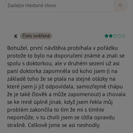
Hledejte v názorech
K
Číslo ověřené
Bohužel, první návštěva probíhala v pořádku
protože to bylo na doporučení známé a znali se
spolu s doktorkou, ale v druhém sezení už asi
paní doktorka zapomněla od koho jsem (i na
základě toho že se ptala na stejné otázky na
které jsem ji již odpovídala, samozřejmě chápu
že je také člověk a může zapomenout) a chovala
se ke mně úplně jinak, když jsem řekla můj
problém zakončila to tím že mi s tímhle
nepomůže, v tu chvíli jsem se cítíla opravdu
strašně. Celkově jsme se asi neshodly.