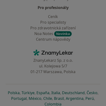
Pro profesionály
Ceník
Pro specialisty
Pro zdravotnická zařízení
Noa Notes
Novinka
Centrum nápovědy
Kontakt
ZnamyLekar - Hlavní stránka
ZnanyLekarz Sp. z o.o.
ul. Kolejowa 5/7
01-217 Warszawa, Polska
se otevře v nové záložce
se otevře v nové záložce
se otevře v nové záložce
se otevře v nové záložce
se otevře v 
se o
Polska
,
Türkiye
,
España
,
Italia
,
Deutschland
,
Česko
,
se otevře v nové záložce
se otevře v nové záložce
se otevře v nové záložce
se otevře v nové záložc
se otevře v 
se ote
Portugal
,
México
,
Chile
,
Brasil
,
Argentina
,
Perú
,
se otevře v nové záložce
Colombia