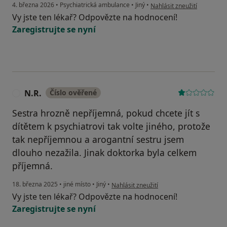
podle názoru uživatele K
4. března 2026
•
Psychiatrická ambulance
•
Jiný
•
Nahlásit zneužití
Vy jste ten lékař? Odpovězte na hodnocení!
Zaregistrujte se nyní
N.R.
Číslo ověřené
N
Sestra hrozně nepříjemná, pokud chcete jít s
dítětem k psychiatrovi tak volte jiného, protože
tak nepříjemnou a arogantní sestru jsem
dlouho nezažila. Jinak doktorka byla celkem
příjemná.
podle názoru uživatele N.R.
18. března 2025
•
jiné místo
•
Jiný
•
Nahlásit zneužití
Vy jste ten lékař? Odpovězte na hodnocení!
Zaregistrujte se nyní