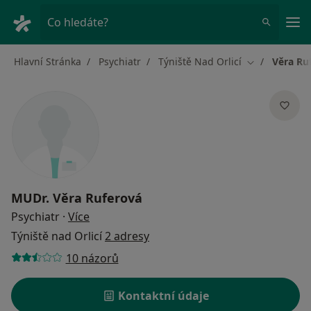
Hla
Co hledáte?
Hlavní Stránka
Psychiatr
Týniště Nad Orlicí
Věra Ru
Změna města
MUDr.
Věra Ruferová
o specializacích
Psychiatr
·
Více
Týniště nad Orlicí
2 adresy
10 názorů
Kontaktní údaje