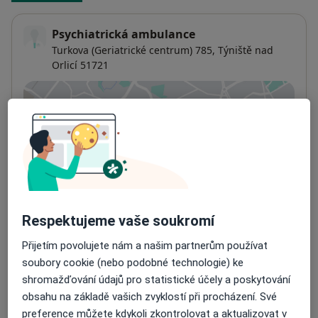
Psychiatrická ambulance
Turkova (Geriatrické centrum) 785,
Týniště nad
Orlicí
51721
Přiblížit mapu
se otevře v nové záložce
Dostupnost
Na této adrese online kalendář není aktivní
Co mám v takové situaci udělat?
Způsoby platby (soukromé návštěvy)
Respektujeme vaše soukromí
Na teto adrese lékař přijímá pacienty na pojišťovnu
Přijetím povolujete nám a našim partnerům používat
Detaily
soubory cookie (nebo podobné technologie) ke
shromažďování údajů pro statistické účely a poskytování
Více
o adrese
obsahu na základě vašich zvyklostí při procházení. Své
preference můžete kdykoli zkontrolovat a aktualizovat v