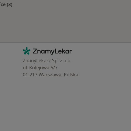
íce (3)
Více v kategorii: Zdravotní pojišťovny
Kontakt
ZnamyLekar - Hlavní stránka
ZnanyLekarz Sp. z o.o.
ul. Kolejowa 5/7
01-217 Warszawa, Polska