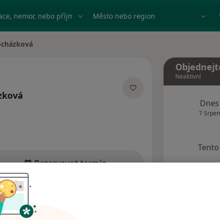
ace, nemoc nebo příjmení
Město nebo region
ocházková
Objednejt
Neaktivní
zková
Dnes
izacích
7 Srpen
Tento 
Rezervovat termín
Adresy
Názory pacientů