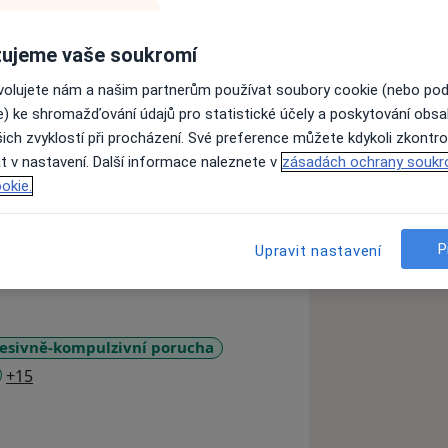
ujeme vaše soukromí
ovolujete nám a našim partnerům používat soubory cookie (nebo po
e) ke shromažďování údajů pro statistické účely a poskytování obs
ich zvyklostí při procházení. Své preference můžete kdykoli zkontro
t v nastavení. Další informace naleznete v
zásadách ochrany soukr
okie.
P
Upravit nastavení
esivně-kompulzivní porucha
a11y_sr_more_diseases
+15