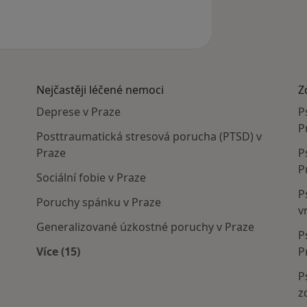
Nejčastěji léčené nemoci
Z
Deprese v Praze
P
P
Posttraumatická stresová porucha (PTSD) v
Praze
P
P
Sociální fobie v Praze
P
Poruchy spánku v Praze
v
Generalizované úzkostné poruchy v Praze
P
Více (15)
P
Více v kategorii: Nejčastěji léčené nemoci
P
z