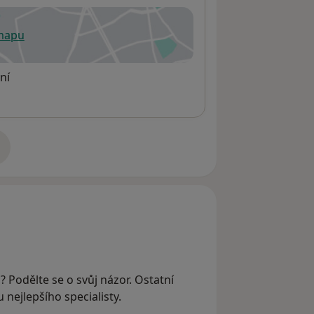
 mapu
 otevře v nové záložce
ní
adrese
? Podělte se o svůj názor. Ostatní
nejlepšího specialisty.