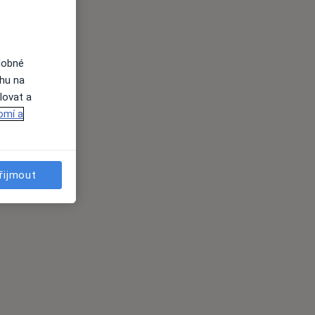
dobné
ahu na
lovat a
omí a
řijmout