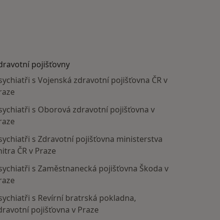
dravotní pojišťovny
sychiatři s Vojenská zdravotní pojišťovna ČR v
raze
sychiatři s Oborová zdravotní pojišťovna v
raze
sychiatři s Zdravotní pojišťovna ministerstva
nitra ČR v Praze
sychiatři s Zaměstnanecká pojišťovna Škoda v
raze
sychiatři s Revírní bratrská pokladna,
dravotní pojišťovna v Praze