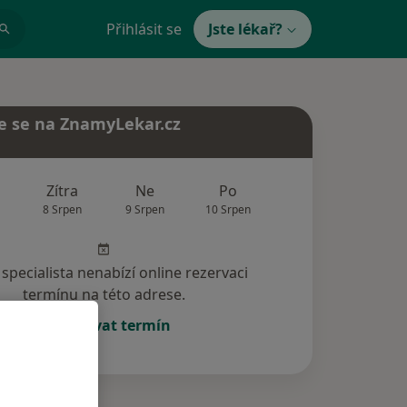
Přihlásit se
Jste lékař?
e se na ZnamyLekar.cz
Zítra
Ne
Po
Út
St
8 Srpen
9 Srpen
10 Srpen
11 Srpen
12 Srp
specialista nenabízí online rezervaci
termínu na této adrese.
Rezervovat termín