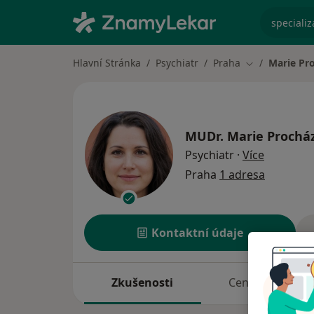
specializ
Hlavní Stránka
Psychiatr
Praha
Marie Pr
Změna města
MUDr.
Marie Prochá
o special
Psychiatr
·
Více
Praha
1 adresa
Kontaktní údaje
Zkušenosti
Ceník