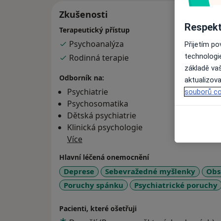
Zkušenosti
Respekt
Terapeutický přístup
Psychoanalýza
Přijetím p
technologi
Rodinná terapie
základě vaš
Odborník na:
aktualizova
Psychiatrie
souborů co
Psychosomatika
Dětská psychiatrie
Klinická psychologie
Více
Hlavní léčená onemocnění
Deprese
Sebevražedné myšlenky
Obs
Poruchy spánku
Psychiatrické poruchy
Pacienti, které ošetřuji