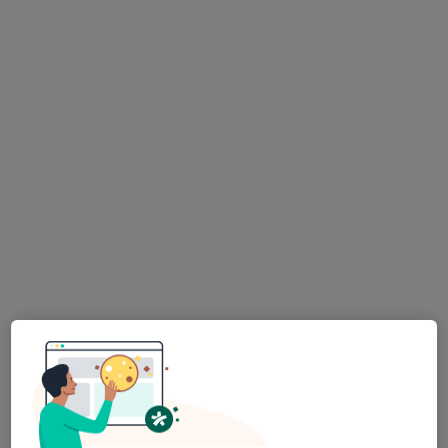
MUDr. Marek Cup
·
Více
Psychiatr
7 názorů
Střelničná 1680, Praha
•
Mapa
CLINTERAP s.r.o.
Farmakoterapie
Cena nebyla přidána
Tento specialista nenabízí online rezervaci termínu na této adrese.
Rezervovat termín