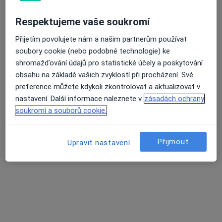
Respektujeme vaše soukromí
MUDr. Vladimíra Vlčková Zenáhlíková
Přijetím povolujete nám a našim partnerům používat
·
Více
Psychiatr, Psychoterapeut
soubory cookie (nebo podobné technologie) ke
2 názory
shromažďování údajů pro statistické účely a poskytování
Žalanského 68/54, Praha
•
Mapa
obsahu na základě vašich zvyklostí při procházení. Své
Centrum pychosomatické medicíny s.r.o.
preference můžete kdykoli zkontrolovat a aktualizovat v
nastavení. Další informace naleznete v
zásadách ochrany
Farmakoterapie
Cena nebyla přidána
soukromí a souborů cookie.
Tento specialista nenabízí online rezervaci termínu na této adrese.
Rezervovat termín
Přijmout
Upravit nastavení