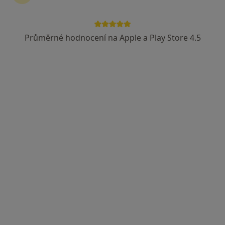
Průměrné hodnocení na Apple a Play Store 4.5
MDDr. Tereza Matějíčková
·
Více
Zubař
28 názorů
Brdlíkova 286/1c, Praha
•
Mapa
SoukupDent s.r.o
Farmakoterapie
Cena nebyla přidána
Tento specialista nenabízí online rezervaci termínu na této adrese.
Rezervovat termín