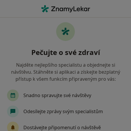
Hla
Farmakoterapie • Praha, hl město Praha
Filtry
• 1
Mapa
Farmakoterapie Praha
Pečujte o své zdraví
Jak řadíme výsledky vyhledávání?
Najděte nejlepšího specialistu a objednejte si
návštěvu. Stáhněte si aplikaci a získejte bezplatný
Jakého specialistu hledáte?
přístup k všem funkcím připraveným pro vás:
Psychiatr
Ostatní
Zubař
Oční lékař
Snadno spravujte své návštěvy
Odesílejte zprávy svým specialistům
Dostávejte připomenutí o návštěvě