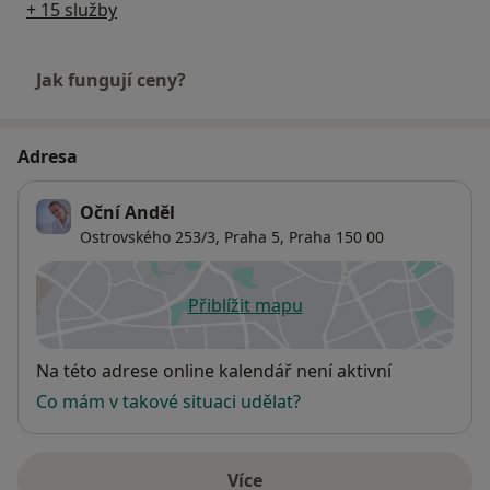
+ 15 služby
Jak fungují ceny?
Adresa
Oční Anděl
Ostrovského 253/3,
Praha 5
,
Praha
150 00
Přiblížit mapu
se otevře v nové záložce
Dostupnost
Na této adrese online kalendář není aktivní
Co mám v takové situaci udělat?
Více