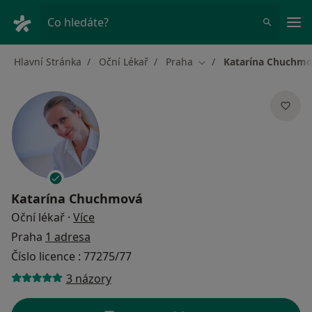
Hla
Co hledáte?
Hlavní Stránka
Oční Lékař
Praha
Katarína Chuchm
Změna města
Katarína Chuchmová
o specializacích
Oční lékař
·
Více
Praha
1 adresa
Číslo licence : 77275/77
3 názory