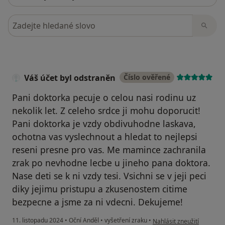
Hledejte v názorech
Váš účet byl odstraněn
Číslo ověřené
Pani doktorka pecuje o celou nasi rodinu uz
nekolik let. Z celeho srdce ji mohu doporucit!
Pani doktorka je vzdy obdivuhodne laskava,
ochotna vas vyslechnout a hledat to nejlepsi
reseni presne pro vas. Me mamince zachranila
zrak po nevhodne lecbe u jineho pana doktora.
Nase deti se k ni vzdy tesi. Vsichni se v jeji peci
diky jejimu pristupu a zkusenostem citime
bezpecne a jsme za ni vdecni. Dekujeme!
podle názoru uživatele Vá
11. listopadu 2024
•
Oční Anděl
•
vyšetření zraku
•
Nahlásit zneužití