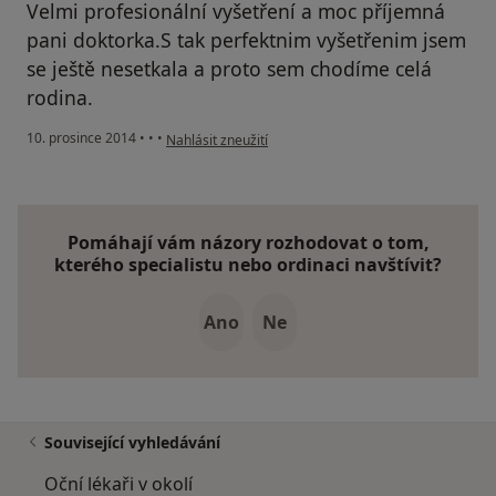
Velmi profesionální vyšetření a moc příjemná
pani doktorka.S tak perfektnim vyšetřenim jsem
se ještě nesetkala a proto sem chodíme celá
rodina.
podle názoru uživatele Váš účet byl odstraněn
10. prosince 2014
•
•
•
Nahlásit zneužití
Pomáhají vám názory rozhodovat o tom,
kterého specialistu nebo ordinaci navštívit?
Ano
Ne
Související vyhledávání
Oční lékaři v okolí