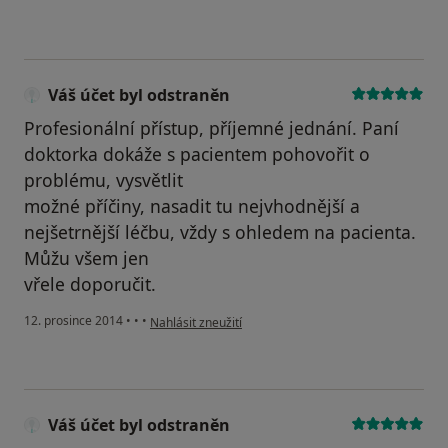
Váš účet byl odstraněn
Profesionální přístup, příjemné jednání. Paní
doktorka dokáže s pacientem pohovořit o
problému, vysvětlit
možné příčiny, nasadit tu nejvhodnější a
nejšetrnější léčbu, vždy s ohledem na pacienta.
Můžu všem jen
vřele doporučit.
podle názoru uživatele Váš účet byl odstraněn
12. prosince 2014
•
•
•
Nahlásit zneužití
Váš účet byl odstraněn