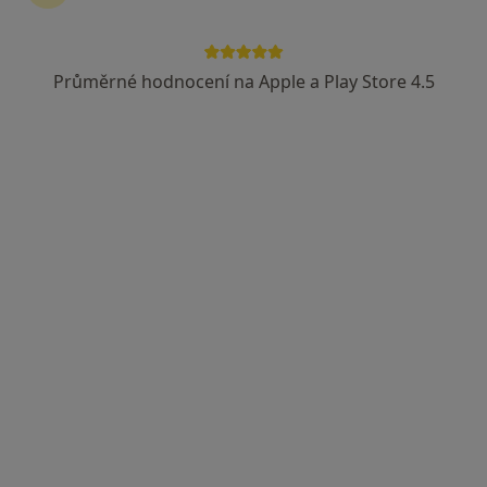
Průměrné hodnocení na Apple a Play Store 4.5
MUDr. Filip Brázda
·
Více
Oční lékař
268 názorů
Plaňanská 573/1, Praha
•
Mapa
Oční ordinace - A.S.O.P.spol. s.r.o.
Vstupní/první vyšetření NEPOJIŠTĚNÉHO pacienta nebo kontrola nepojištěného pacienta po více než 2 letech
od 1 500 kč
Tento specialista nenabízí online rezervaci termínu na této adrese.
Rezervovat termín