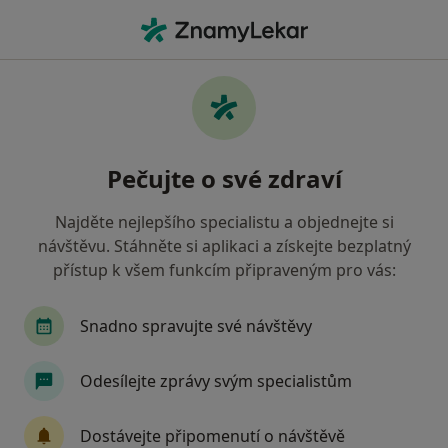
Hla
Oční Lékař • Praha-Kunratice, Praha, hl město Praha
Filtry
Mapa
Oční lékař, Praha-Kunratice, Praha
Pečujte o své zdraví
Jak řadíme výsledky vyhledávání?
Najděte nejlepšího specialistu a objednejte si
návštěvu. Stáhněte si aplikaci a získejte bezplatný
Jakou pojišťovnu máte?
přístup k všem funkcím připraveným pro vás:
Všeobecná zdravotní pojišťovna
Zdravotní poj
Snadno spravujte své návštěvy
Odesílejte zprávy svým specialistům
Dostávejte připomenutí o návštěvě