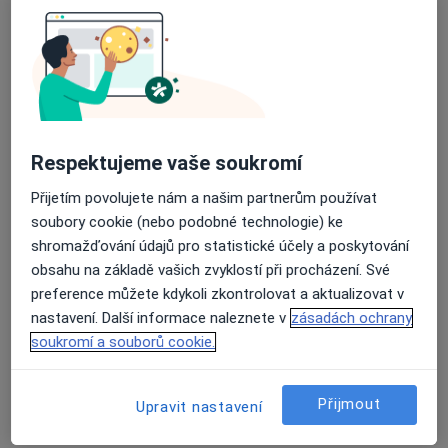
MUDr. Imran Musa Zangi
·
Více
Oční lékař
29 názorů
Michnova 1622/4, Praha
•
Mapa
Respektujeme vaše soukromí
Oční ordinace - A.S.O.P.spol. s.r.o.
Přijetím povolujete nám a našim partnerům používat
Tento specialista nenabízí online rezervaci termínu na této adrese.
soubory cookie (nebo podobné technologie) ke
shromažďování údajů pro statistické účely a poskytování
Rezervovat termín
obsahu na základě vašich zvyklostí při procházení. Své
preference můžete kdykoli zkontrolovat a aktualizovat v
nastavení. Další informace naleznete v
zásadách ochrany
soukromí a souborů cookie.
Přijmout
Upravit nastavení