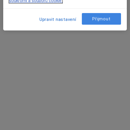
soukromí a souborů cookie.
MUDr. Kateřina Donátová
·
Více
Oční lékař
Přijmout
Upravit nastavení
3 názory
Na Hlavní 14/41, Praha
•
Mapa
Oční ordinace Lenti-ka
Tento specialista nenabízí online rezervaci termínu na této adrese.
Rezervovat termín
MUDr. Ivana Kundrátová