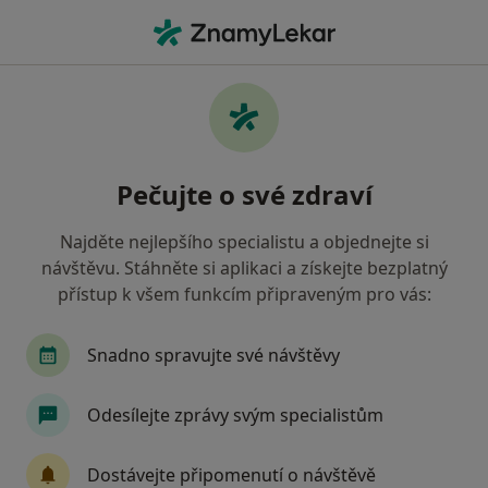
Hla
Oční Lékař • Praha 6, Praha, hl město Praha
Filtry
Mapa
Oční lékař, Praha 6, Praha
Pečujte o své zdraví
Jak řadíme výsledky vyhledávání?
Najděte nejlepšího specialistu a objednejte si
návštěvu. Stáhněte si aplikaci a získejte bezplatný
Jakou pojišťovnu máte?
přístup k všem funkcím připraveným pro vás:
Všeobecná zdravotní pojišťovna
Zdravotní poj
Snadno spravujte své návštěvy
Odesílejte zprávy svým specialistům
Dostávejte připomenutí o návštěvě