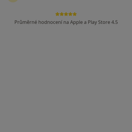
Průměrné hodnocení na Apple a Play Store 4.5
MUDr. Filip Brázda
·
Více
Oční lékař
268 názorů
Plaňanská 573/1, Praha
•
Mapa
Oční ordinace - A.S.O.P.spol. s.r.o.
Vstupní/první vyšetření NEPOJIŠTĚNÉHO pacienta nebo kontrola nepojištěného pacienta po více než 2 letech
od 1 500 kč
Tento specialista nenabízí online rezervaci termínu na této adrese.
Rezervovat termín