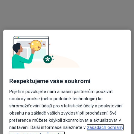
MUDr. Samer Al Marei
·
Více
Oční lékař, Chirurg
14 názorů
Zárubova 498/31,
•
Mapa
Videre, s.r.o Oftamologie
Odstranění výrůstku laserem/excize
Cena nebyla přidána
Tento specialista nenabízí online rezervaci termínu na této adrese.
Rezervovat termín
Respektujeme vaše soukromí
Přijetím povolujete nám a našim partnerům používat
soubory cookie (nebo podobné technologie) ke
shromažďování údajů pro statistické účely a poskytování
obsahu na základě vašich zvyklostí při procházení. Své
preference můžete kdykoli zkontrolovat a aktualizovat v
nastavení. Další informace naleznete v
zásadách ochrany