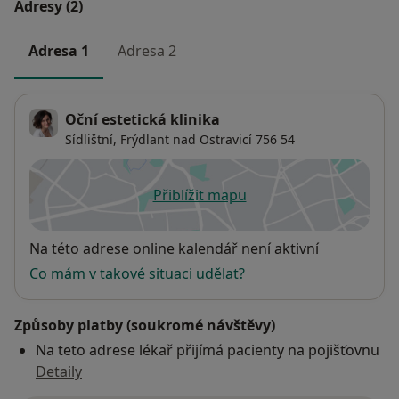
Adresy (2)
Adresa 1
Adresa 2
Oční estetická klinika
Sídlištní,
Frýdlant nad Ostravicí
756 54
Přiblížit mapu
se otevře v nové záložce
Dostupnost
Na této adrese online kalendář není aktivní
Co mám v takové situaci udělat?
Způsoby platby (soukromé návštěvy)
Na teto adrese lékař přijímá pacienty na pojišťovnu
Detaily