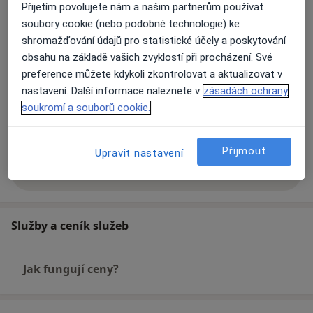
Přijetím povolujete nám a našim partnerům používat
Hlavní léčená onemocnění
soubory cookie (nebo podobné technologie) ke
Oční onemocnění
Šedý zákal
Krátkozrakost
shromažďování údajů pro statistické účely a poskytování
obsahu na základě vašich zvyklostí při procházení. Své
a11y_sr_more_dise
Dalekozrakost
Astigmatismus
+8
preference můžete kdykoli zkontrolovat a aktualizovat v
nastavení. Další informace naleznete v
zásadách ochrany
Pacienti, které ošetřuji
soukromí a souborů cookie.
Dospělí (Pouze na některých adresách)
Děti (Pouze na některých adresách)
Přijmout
Upravit nastavení
Více
o zkušenostech
Služby a ceník služeb
Jak fungují ceny?