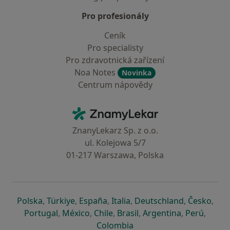
Pro profesionály
Ceník
Pro specialisty
Pro zdravotnická zařízení
Noa Notes
Novinka
Centrum nápovědy
Kontakt
ZnamyLekar - Hlavní stránka
ZnanyLekarz Sp. z o.o.
ul. Kolejowa 5/7
01-217 Warszawa, Polska
se otevře v nové záložce
se otevře v nové záložce
se otevře v nové záložce
se otevře v nové záložce
se otevře v 
se o
Polska
,
Türkiye
,
España
,
Italia
,
Deutschland
,
Česko
,
se otevře v nové záložce
se otevře v nové záložce
se otevře v nové záložce
se otevře v nové záložc
se otevře v 
se ote
Portugal
,
México
,
Chile
,
Brasil
,
Argentina
,
Perú
,
se otevře v nové záložce
Colombia