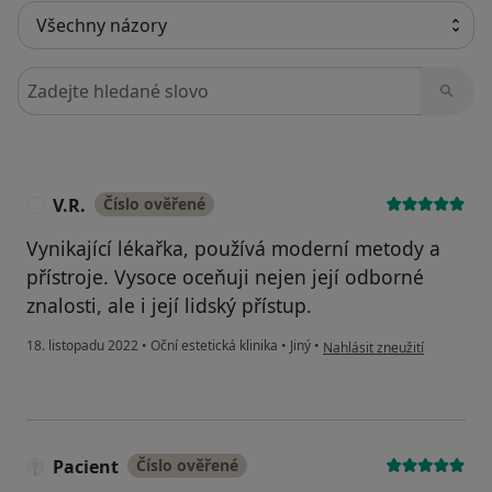
Hledejte v názorech
V.R.
Číslo ověřené
V
Vynikající lékařka, používá moderní metody a
přístroje. Vysoce oceňuji nejen její odborné
znalosti, ale i její lidský přístup.
podle názoru uživatele V.R.
18. listopadu 2022
•
Oční estetická klinika
•
Jiný
•
Nahlásit zneužití
Pacient
Číslo ověřené