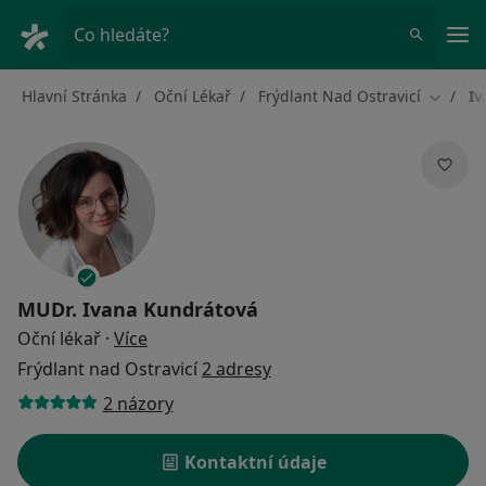
Hla
Co hledáte?
Hlavní Stránka
Oční Lékař
Frýdlant Nad Ostravicí
Iv
Změna 
MUDr.
Ivana Kundrátová
o specializacích
Oční lékař
·
Více
Frýdlant nad Ostravicí
2 adresy
2 názory
Kontaktní údaje