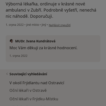
Výborná lékařka, ordinuje v krásné nové
ambulanci v Zubří. Podrobně vyšetří, nenechá
nic náhodě. Doporučuji.
podle názoru uživatele Pacient
1. srpna 2022
•
jiné místo
•
Jiný
•
Nahlásit zneužití
MUDr. Ivana Kundrátová
Moc Vám děkuji za krásné hodnocení.
1. srpna 2022
Související vyhledávání
V okolí Frýdlantu nad Ostravicí
Oční lékaři v Ostravě
Oční lékaři v Frýdku-Místku