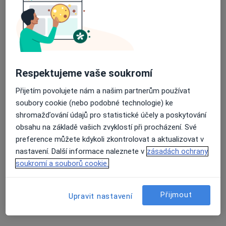
PRIMED Clinic
Oční lékař, Ortoped, Plastický chirurg
Na Nábřeží 1488/8B, Havířov
•
Mapa
PRIMED Clinic
Tato klinika nemá specialisty s dostupnými termíny v online kalendáři
Respektujeme vaše soukromí
Zobrazit profil
Přijetím povolujete nám a našim partnerům používat
soubory cookie (nebo podobné technologie) ke
shromažďování údajů pro statistické účely a poskytování
obsahu na základě vašich zvyklostí při procházení. Své
preference můžete kdykoli zkontrolovat a aktualizovat v
nastavení. Další informace naleznete v
zásadách ochrany
soukromí a souborů cookie.
MUDr. Michal Šťáva
Přijmout
Upravit nastavení
Oční lékař
28 názorů