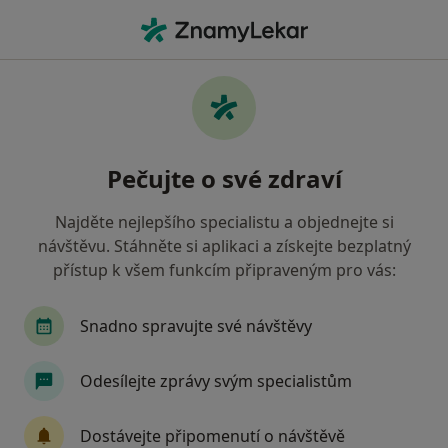
Hla
Oční Lékař • Třinec, moravskoslezský
Filtry
Mapa
Oční lékař Třinec
Pečujte o své zdraví
Jak řadíme výsledky vyhledávání?
Najděte nejlepšího specialistu a objednejte si
návštěvu. Stáhněte si aplikaci a získejte bezplatný
Jakou pojišťovnu máte?
přístup k všem funkcím připraveným pro vás:
Oborová zdravotní pojišťovna
Snadno spravujte své návštěvy
Odesílejte zprávy svým specialistům
Dostávejte připomenutí o návštěvě