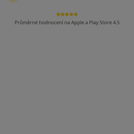
Průměrné hodnocení na Apple a Play Store 4.5
Centrum Oculus s.r.o. Operace očních
víček
Oční lékař, Plastický chirurg
Sady Komenského 1/605, Český Těšín
•
Mapa
Centrum Oculus s.r.o. Operace očních víček
Tato klinika nemá specialisty s dostupnými termíny v online kalendáři
Zobrazit profil