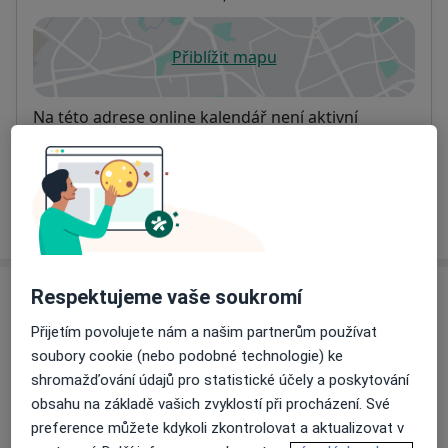
Přiblížit mapu
se otevře v nové záložce
Dostupnost
Na této adrese online kalendář není aktivní
Co mám v takové situaci udělat?
Více
o adrese
Respektujeme vaše soukromí
Názory
Přijetím povolujete nám a našim partnerům používat
Přidejte svůj názor
soubory cookie (nebo podobné technologie) ke
shromažďování údajů pro statistické účely a poskytování
obsahu na základě vašich zvyklostí při procházení. Své
preference můžete kdykoli zkontrolovat a aktualizovat v
28 názorů