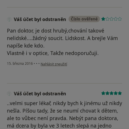
Váš účet byl odstraněn
Číslo ověřené
Pan doktor, je dost hrubý,chování takové
nelidské....žádný soucit. Lidskost. A brejle Vám
napíše kde kdo.
Vlastně i v optice, Takže nedoporučuji.
podle názoru uživatele Váš účet byl odstraněn
15. března 2016
•
•
•
Nahlásit zneužití
Váš účet byl odstraněn
..velmi super lékař, nikdy bych k jinému už nikdy
nešla. Píšou tady, že se neumí chovat k dětem,
ale to vůbec není pravda. Nebýt pana doktora,
má dcera by byla ve 3 letech slepá na jedno