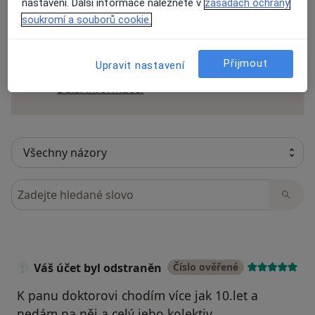
nastavení. Další informace naleznete v
zásadách ochrany
soukromí a souborů cookie.
Recenze pacientů jsou pro nás důležité.
Specialisté nemají možnost zaplatit za
Přijmout
Upravit nastavení
odstranění nebo změnu recenze pacienta.
Další informace o názorech
Další informace.
Hledejte v názorech
Váš účet byl odstraněn
Číslo ověřené
K panu doktorovi chodím více jak 10.let a
nedám na něj a celý jeho kolektiv