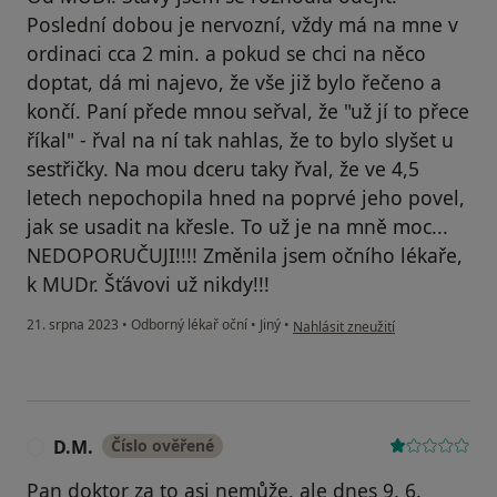
Poslední dobou je nervozní, vždy má na mne v
ordinaci cca 2 min. a pokud se chci na něco
doptat, dá mi najevo, že vše již bylo řečeno a
končí. Paní přede mnou seřval, že "už jí to přece
říkal" - řval na ní tak nahlas, že to bylo slyšet u
sestřičky. Na mou dceru taky řval, že ve 4,5
letech nepochopila hned na poprvé jeho povel,
jak se usadit na křesle. To už je na mně moc...
NEDOPORUČUJI!!!! Změnila jsem očního lékaře,
k MUDr. Šťávovi už nikdy!!!
podle názoru uživatele T.T.
21. srpna 2023
•
Odborný lékař oční
•
Jiný
•
Nahlásit zneužití
D.M.
Číslo ověřené
D
Pan doktor za to asi nemůže, ale dnes 9. 6.