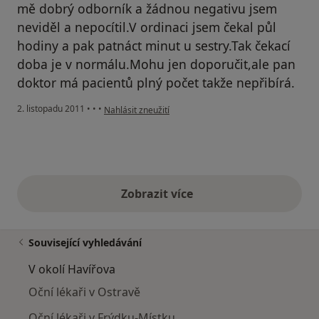
mě dobrý odborník a žádnou negativu jsem
neviděl a nepocítil.V ordinaci jsem čekal půl
hodiny a pak patnáct minut u sestry.Tak čekací
doba je v normálu.Mohu jen doporučit,ale pan
doktor má pacientů plný počet takže nepřibírá.
podle názoru uživatele Váš účet byl odstraněn
2. listopadu 2011
•
•
•
Nahlásit zneužití
Zobrazit více
výše uvedené názory
Související vyhledávání
V okolí Havířova
Oční lékaři v Ostravě
Oční lékaři v Frýdku-Místku