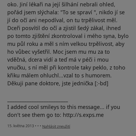
oko. Jiní lékaři na její šilhání nebrali ohled,
pořád jsem slýchala: "To se spraví ", nikdo jí se
jí do očí ani nepodíval, on tu trpělivost měl.
Dceři posvítil do očí a zjistil šedý zákal, ihned
po tomto zjištění zkontroloval i mého syna, bylo
mu půl roku a měl s ním velkou trpělivost, aby
ho vůbec vyšetřil. Moc jsem mu mu za to
vděčná, dcera vidí a teď má v péči i mou
vnučku, s ní měl při kontrole taky peklo, z toho
křiku málem ohluchl...vzal to s humorem.
Děkuji pane doktore, jste jednička [:-bd]
_________________________
I added cool smileys to this message... if you
don't see them go to: http://s.exps.me
podle názoru uživatele Váš účet byl odstraněn
15. května 2013
•
•
•
Nahlásit zneužití