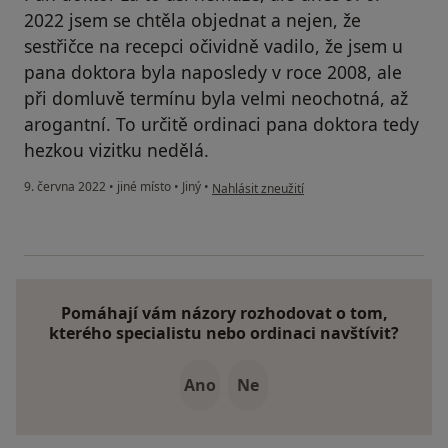
2022 jsem se chtěla objednat a nejen, že
sestřičce na recepci očividně vadilo, že jsem u
pana doktora byla naposledy v roce 2008, ale
při domluvě termínu byla velmi neochotná, až
arogantní. To určitě ordinaci pana doktora tedy
hezkou vizitku nedělá.
podle názoru uživatele D.M.
9. června 2022
•
jiné místo
•
Jiný
•
Nahlásit zneužití
Pomáhají vám názory rozhodovat o tom,
kterého specialistu nebo ordinaci navštívit?
Ano
Ne