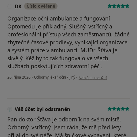
DK
Číslo ověřené
D
Organizace oční ambulance a fungování
Optomedu je příkladný. Slušný, vstřícný a
profesionální přístup všech zaměstnanců, žádné
zbytečné časové prodlevy, vynikající organizace
a systém práce v ambulanci. MUDr. Šťáva je
skvělý. Kéž by to tak fungovalo ve všech
službách poskytujících zdravotní péči.
podle názoru uživatele DK
20. října 2020
•
Odborný lékař oční
•
Jiný
•
Nahlásit zneužití
Váš účet byl odstraněn
Pan doktor Šťáva je odborník na svém místě.
Ochotný, vstřícný. Jsem ráda, že mě před lety
přijal do své péče. Má špičkové vybavení, které