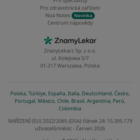
Pro specialisty
Pro zdravotnická zařízení
Noa Notes
Novinka
Centrum nápovědy
Kontakt
ZnamyLekar - Hlavní stránka
ZnanyLekarz Sp. z o.o.
ul. Kolejowa 5/7
01-217 Warszawa, Polska
se otevře v nové záložce
se otevře v nové záložce
se otevře v nové záložce
se otevře v nové záložce
se otevře v 
se o
Polska
,
Türkiye
,
España
,
Italia
,
Deutschland
,
Česko
,
se otevře v nové záložce
se otevře v nové záložce
se otevře v nové záložce
se otevře v nové záložc
se otevře v 
se ote
Portugal
,
México
,
Chile
,
Brasil
,
Argentina
,
Perú
,
se otevře v nové záložce
Colombia
NAŘÍZENÍ (EU) 2022/2065 (DSA) článek 24: 15.395.179
uživatelů/měsíc - Červen 2026