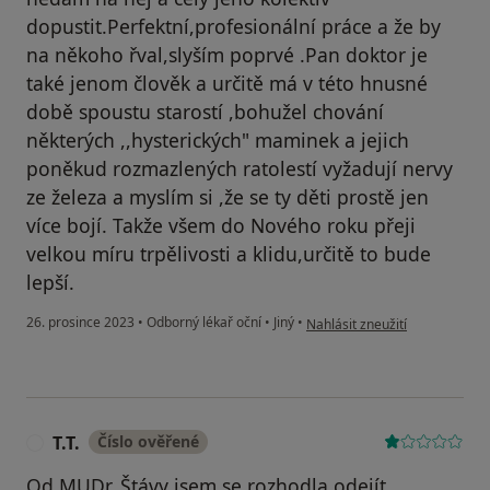
dopustit.Perfektní,profesionální práce a že by
na někoho řval,slyším poprvé .Pan doktor je
také jenom člověk a určitě má v této hnusné
době spoustu starostí ,bohužel chování
některých ,,hysterických" maminek a jejich
poněkud rozmazlených ratolestí vyžadují nervy
ze železa a myslím si ,že se ty děti prostě jen
více bojí. Takže všem do Nového roku přeji
velkou míru trpělivosti a klidu,určitě to bude
lepší.
podle názoru uživatele Váš úč
26. prosince 2023
•
Odborný lékař oční
•
Jiný
•
Nahlásit zneužití
T.T.
Číslo ověřené
T
Od MUDr. Štávy jsem se rozhodla odejít.