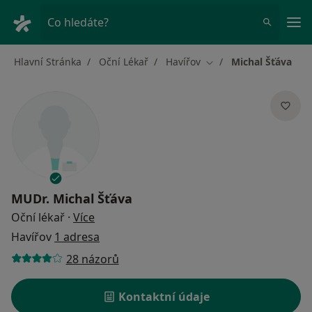
Hla
Co hledáte?
Hlavní Stránka
Oční Lékař
Havířov
Michal Šťáva
Změna města
MUDr.
Michal Šťáva
o specializacích
Oční lékař
·
Více
Havířov
1 adresa
28 názorů
Kontaktní údaje