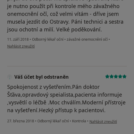
je nutno použít při kontrole mého závažného
onemocnění očí, což velmi vítám - dříve jsem
musela jezdit do Ostravy. Páni technici a sestra
jsou ochotní a milí. Velké poděkování.
11. září 2018
•
Odborný lékař oční
•
závažné onemocnění očí
•
podle názoru uživatele Váš účet byl odstraněn
Nahlásit zneužití
Váš účet byl odstraněn
Spokojenost z vyšetřením.Pán doktor
Šťáva,opravdový speialista,pacienta informuje
,vysvětlí o léčbě .Moc chválím.Moderní přístroje
na vyšetření.Hezký přístup k pacientovi.
podle názoru uživatele Váš
27. března 2018
•
Odborný lékař oční
•
Kontrola
•
Nahlásit zneužití