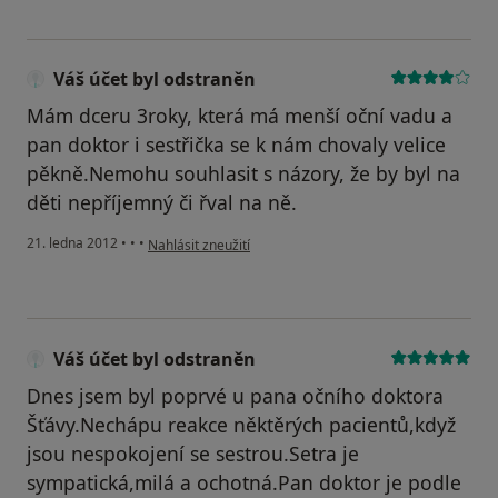
Váš účet byl odstraněn
Mám dceru 3roky, která má menší oční vadu a
pan doktor i sestřička se k nám chovaly velice
pěkně.Nemohu souhlasit s názory, že by byl na
děti nepříjemný či řval na ně.
podle názoru uživatele Váš účet byl odstraněn
21. ledna 2012
•
•
•
Nahlásit zneužití
Váš účet byl odstraněn
Dnes jsem byl poprvé u pana očního doktora
Šťávy.Nechápu reakce něktěrých pacientů,když
jsou nespokojení se sestrou.Setra je
sympatická,milá a ochotná.Pan doktor je podle