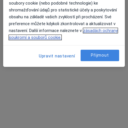
135 názorů
soubory cookie (nebo podobné technologie) ke
shromažďování údajů pro statistické účely a poskytování
Školní 118, Frýdlant nad Ostravicí
•
Mapa
obsahu na základě vašich zvyklostí při procházení. Své
OČNÍ EU s.r.o.
preference můžete kdykoli zkontrolovat a aktualizovat v
Operace očních víček
od 9 000 kč
nastavení. Další informace naleznete v
zásadách ochrany
Tento specialista nenabízí online rezervaci termínu na této adrese.
soukromí a souborů cookie.
Rezervovat termín
Přijmout
Upravit nastavení
MUDr. Eva Hustá
Oční lékař