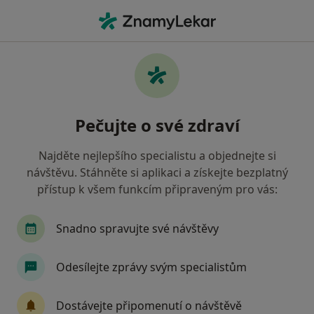
Hla
Oční Lékař • Frýdlant nad Ostravicí, moravskoslezský
Filtry
• 1
Mapa
Doporučení oční lékaři s Revírní bratrská
Pečujte o své zdraví
pokladna, zdravotní pojišťovna Frýdlant nad
Ostravicí
Najděte nejlepšího specialistu a objednejte si
Jak řadíme výsledky vyhledávání?
návštěvu. Stáhněte si aplikaci a získejte bezplatný
přístup k všem funkcím připraveným pro vás:
Snadno spravujte své návštěvy
Odesílejte zprávy svým specialistům
Dostávejte připomenutí o návštěvě
MUDr. Ivana Kundrátová