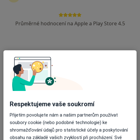
16 názorů
Josefa Sousedíka 1204, Vsetín
•
Mapa
Průměrné hodnocení na Apple a Play Store 4.5
Odborná oční ambulance
Tento specialista nenabízí online rezervaci termínu na této adrese.
Rezervovat termín
Respektujeme vaše soukromí
Přijetím povolujete nám a našim partnerům používat
MUDr. Vladimíra Vychopňová
soubory cookie (nebo podobné technologie) ke
Oční lékař
shromažďování údajů pro statistické účely a poskytování
1 názor
obsahu na základě vašich zvyklostí při procházení. Své