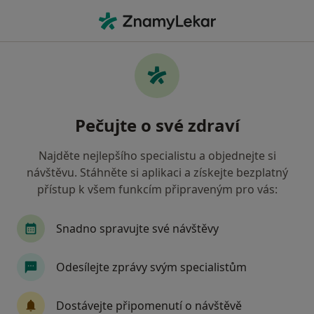
Hla
Oční Lékař • Vsetín, zlínský
Filtry
• 1
Mapa
Doporučení oční lékaři s Revírní bratrská
Pečujte o své zdraví
pokladna, zdravotní pojišťovna Vsetín
Jak řadíme výsledky vyhledávání?
Najděte nejlepšího specialistu a objednejte si
návštěvu. Stáhněte si aplikaci a získejte bezplatný
přístup k všem funkcím připraveným pro vás:
Snadno spravujte své návštěvy
Odesílejte zprávy svým specialistům
MUDr. Stanislava Goldefusová
Dostávejte připomenutí o návštěvě
Oční lékař