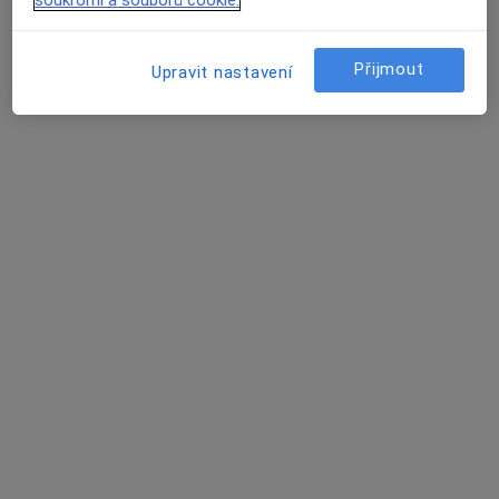
Tento specialista nenabízí online rezervaci termínu na této adrese.
Rezervovat termín
Přijmout
Upravit nastavení
Marie Bubelová
Pediatr
3 názory
Kolonie 207, Jablůnka
•
Mapa
Praktický lékař pro děti a dorost
Tento specialista nenabízí online rezervaci termínu na této adrese.