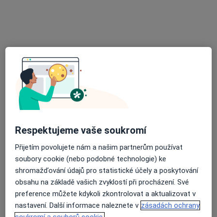
Dětská poradna
Tento specialista nenabízí online rezervaci termínu na této adrese.
Rezervovat termín
Respektujeme vaše soukromí
Přijetím povolujete nám a našim partnerům používat
MUDr. Marie Grégrová
soubory cookie (nebo podobné technologie) ke
Pediatr
shromažďování údajů pro statistické účely a poskytování
8 názorů
obsahu na základě vašich zvyklostí při procházení. Své
U Nemocnice 980, Valašské Meziříčí
•
Mapa
preference můžete kdykoli zkontrolovat a aktualizovat v
Praktický lékař pro děti a dorost
nastavení. Další informace naleznete v
zásadách ochrany
soukromí a souborů cookie.