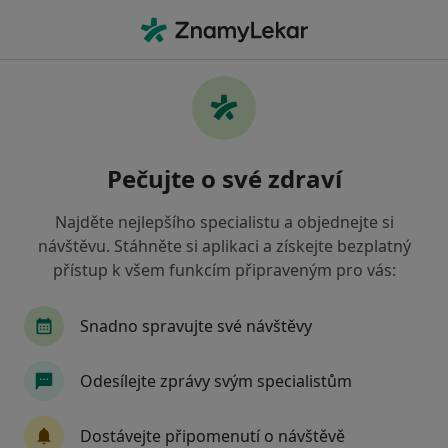
Hla
Pediatr • Vsetín, zlínský
Filtry
• 1
Mapa
Doporučení pediatři s Revírní bratrská
Pečujte o své zdraví
pokladna, zdravotní pojišťovna Vsetín
Jak řadíme výsledky vyhledávání?
Najděte nejlepšího specialistu a objednejte si
návštěvu. Stáhněte si aplikaci a získejte bezplatný
přístup k všem funkcím připraveným pro vás:
Snadno spravujte své návštěvy
Odesílejte zprávy svým specialistům
MUDr. Eva Kalabusová
Dostávejte připomenutí o návštěvě
Pediatr